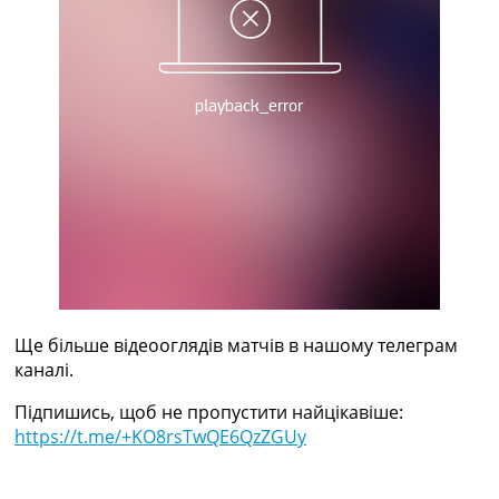
Рейтинг ФІФА
Телепрограма
RU
UA
Categories
Головна
Новини футболу
Відео
Новини футболу України
Футбольні трансфери
Останні коментарі
Конкурс прогнозів
Ще більше відеооглядів матчів в нашому телеграм
Логін
каналі.
Рейтінги
Підпишись, щоб не пропустити найцікавіше:
Правила
https://t.me/+KO8rsTwQE6QzZGUy
Колективний прогноз
Турніри
Чемпіонат Світу