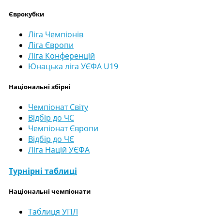
Єврокубки
Ліга Чемпіонів
Ліга Європи
Ліга Конференцій
Юнацька ліга УЄФА U19
Національні збірні
Чемпіонат Світу
Відбір до ЧС
Чемпіонат Європи
Відбір до ЧЄ
Ліга Націй УЄФА
Турнірні таблиці
Національні чемпіонати
Таблиця УПЛ