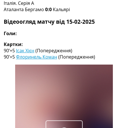
Італія. Серія A
Колективний прогноз
Аталанта Бергамо
0:0
Кальярі
Турніри
Чемпіонат Світу
Відеоогляд матчу від 15-02-2025
Україна. Прем’єр-Ліга
Україна. Перша Ліга
Голи:
Ліга Чемпіонів
Англія. Прем’єр-Ліга
Картки:
Іспанія. Ла Ліга
90’+5
Ісак Хієн
(Попередження)
Ще Турніри >>>
90’+5
Флоринель Коман
(Попередження)
Таблиці
Чемпіонат Світу. Турнирні таблиці
Таблиця УПЛ
Перша Ліга
Таблиця АПЛ
Таблиця Ла Ліги
Таблиця Ліги Чемпіонів
Всі таблиці >>>
Рейтинги
Рейтинг країн УЄФА
Рейтинг клубів УЄФА