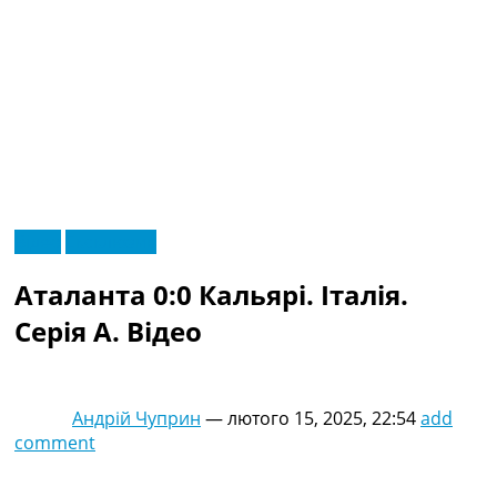
RU
Відео
Ексклюзив
UA
Головна
Меню
Аталанта 0:0 Кальярі. Італія.
Новини футболу
Відео
Серія A. Відео
Новини футболу України
Футбольні трансфери
Останні коментарі
Андрій Чуприн
—
лютого 15, 2025, 22:54
add
Конкурс прогнозів
comment
Логін
Рейтінги
Правила