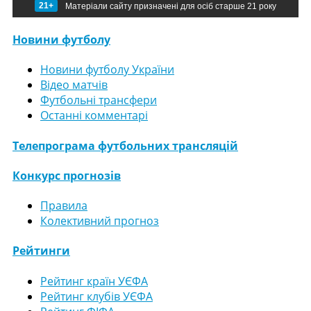
21+
Матеріали сайту призначені для осіб старше 21 року
Новини футболу
Новини футболу України
Відео матчів
Футбольні трансфери
Останні комментарі
Телепрограма футбольних трансляцій
Конкурс прогнозів
Правила
Колективний прогноз
Рейтинги
Рейтинг країн УЄФА
Рейтинг клубів УЄФА