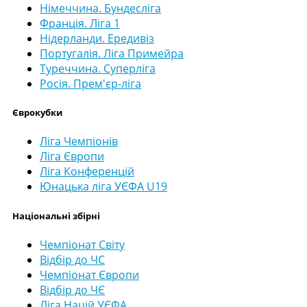
Німеччина. Бундесліга
Франція. Ліга 1
Нідерланди. Ередивіз
Португалія. Ліга Примейра
Туреччина. Суперліга
Росія. Прем'єр-ліга
Єврокубки
Ліга Чемпіонів
Ліга Європи
Ліга Конференцій
Юнацька ліга УЄФА U19
Національні збірні
Чемпіонат Світу
Відбір до ЧС
Чемпіонат Європи
Відбір до ЧЄ
Ліга Націй УЄФА