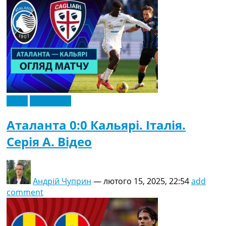
Відео
Ексклюзив
Аталанта 0:0 Кальярі. Італія.
Серія A. Відео
Андрій Чуприн
—
лютого 15, 2025, 22:54
add
comment