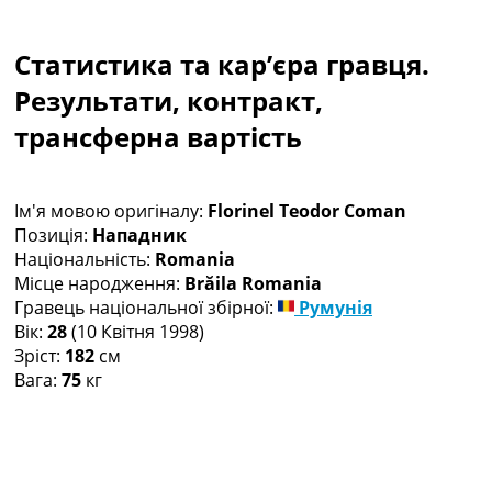
Колективний прогноз
Турніри
Статистика та кар’єра гравця.
Чемпіонат Світу
Україна. Прем’єр-Ліга
Результати, контракт,
Україна. Перша Ліга
трансферна вартість
Ліга Чемпіонів
Англія. Прем’єр-Ліга
Іспанія. Ла Ліга
Ім'я мовою оригіналу:
Florinel Teodor Coman
Ще Турніри >>>
Позиція:
Нападник
Таблиці
Національність:
Romania
Чемпіонат Світу. Турнирні таблиці
Місце народження:
Brăila Romania
Таблиця УПЛ
Гравець національної збірної:
Румунія
Перша Ліга
Вік:
28
(10 Квітня 1998)
Таблиця АПЛ
Зріст:
182
см
Таблиця Ла Ліги
Вага:
75
кг
Таблиця Ліги Чемпіонів
Всі таблиці >>>
Рейтинги
Рейтинг країн УЄФА
Рейтинг клубів УЄФА