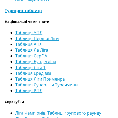
Турнірні таблиці
Національні чемпіонати
Таблиця УПЛ
Таблиця Першої Ліги
Таблиця АПЛ
Таблиця Ла Ліга
Таблиця Серії А
Таблиця Бундесліги
Таблиця Ліги 1
Таблиця Ередівізі
Таблиця Ліги Примейра
Таблиця Суперліги Туреччини
Таблиця РПЛ
Єврокубки
Ліга Чемпіонів. Таблиці групового раунду