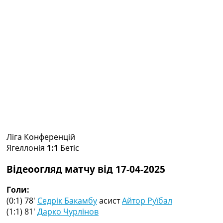
Колективний прогноз
Турніри
Чемпіонат Світу
Україна. Прем’єр-Ліга
Україна. Перша Ліга
Ліга Чемпіонів
Англія. Прем’єр-Ліга
Іспанія. Ла Ліга
Ще Турніри >>>
Таблиці
Чемпіонат Світу. Турнирні таблиці
Таблиця УПЛ
Ліга Конференцій
Перша Ліга
Ягеллонія
1:1
Бетіс
Таблиця АПЛ
Таблиця Ла Ліги
Відеоогляд матчу від 17-04-2025
Таблиця Ліги Чемпіонів
Всі таблиці >>>
Голи:
Рейтинги
(0:1) 78′
Седрік Бакамбу
асист
Айтор Руїбал
Рейтинг країн УЄФА
(1:1) 81′
Дарко Чурлінов
Рейтинг клубів УЄФА