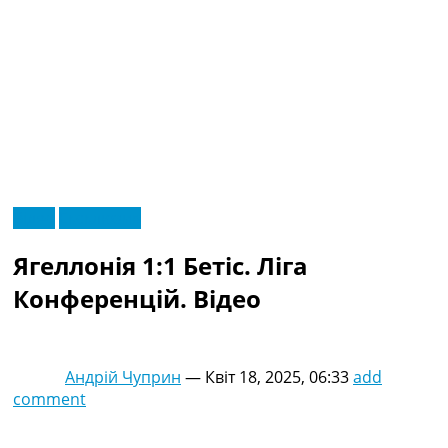
RU
Відео
Ексклюзив
UA
Головна
Меню
Ягеллонія 1:1 Бетіс. Ліга
Новини футболу
Відео
Конференцій. Відео
Новини футболу України
Футбольні трансфери
Останні коментарі
Андрій Чуприн
—
Квіт 18, 2025, 06:33
add
Конкурс прогнозів
comment
Логін
Рейтінги
Правила