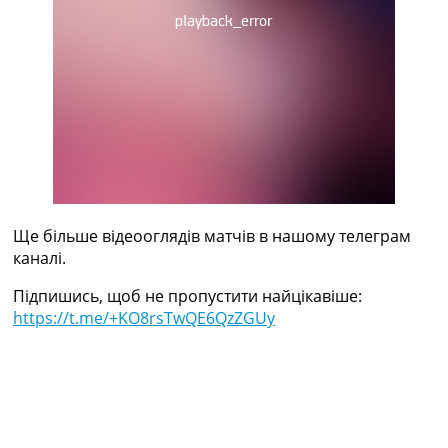
Україна. Прем’єр-Ліга
Україна. Перша Ліга
Ліга Чемпіонів
Англія. Прем’єр-Ліга
Іспанія. Ла Ліга
Ще Турніри >>>
Таблиці
Чемпіонат Світу. Турнирні таблиці
Таблиця УПЛ
Перша Ліга
Таблиця АПЛ
Ще більше відеооглядів матчів в нашому телеграм
Таблиця Ла Ліги
каналі.
Таблиця Ліги Чемпіонів
Підпишись, щоб не пропустити найцікавіше:
Всі таблиці >>>
https://t.me/+KO8rsTwQE6QzZGUy
Рейтинги
Рейтинг країн УЄФА
Рейтинг клубів УЄФА
Рейтинг ФІФА
Телепрограма