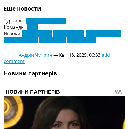
Еще новости
Турниры:
Ліга Конференцій
Команды:
Бетіс
Игроки:
Айтор Руїбал
Антоні Матеус
Дарко Чурлінов
Седрік Бакамбу
Томас Сілва
Юсуф Сабалі
Андрій Чуприн
—
Квіт 18, 2025, 06:33
add
comment
Новини партнерів