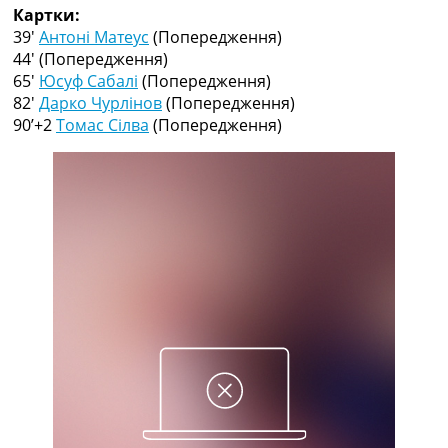
Рейтинг ФІФА
Картки:
Телепрограма
39′
Антоні Матеус
(Попередження)
44′
(Попередження)
RU
65′
Юсуф Сабалі
(Попередження)
UA
82′
Дарко Чурлінов
(Попередження)
90’+2
Томас Сілва
(Попередження)
Categories
Головна
Новини футболу
Відео
Новини футболу України
Футбольні трансфери
Останні коментарі
Конкурс прогнозів
Логін
Рейтінги
Правила
Колективний прогноз
Турніри
Чемпіонат Світу