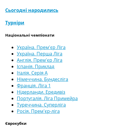
Сьогодні народились
Турніри
Національні чемпіонати
Україна. Прем'єр Ліга
Україна. Перша Ліга
Англія. Прем'єр Ліга
Іспанія. Приклад
Італія. Серія А
Німеччина. Бундесліга
Франція. Ліга 1
Нідерланди. Ередивіз
Португалія. Ліга Примейра
Туреччина. Суперліга
Росія. Прем'єр-ліга
Єврокубки