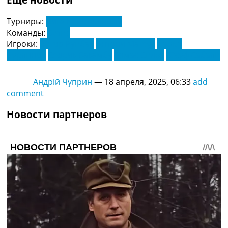
Турниры:
Лига Конференций
Команды:
Бетис
Игроки:
Айтор Руибал
Антони Матеус
Дарко
Чурлинов
Седрик Бакамбу
Томас Силва
Юсуф Сабали
Андрій Чуприн
—
18 апреля, 2025, 06:33
add
comment
Новости партнеров