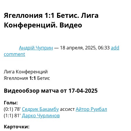
Коллективный прогноз
Турниры
Ягеллония 1:1 Бетис. Лига
Чемпионат Мира
Конференций. Видео
Украина. Премьер-Лига
Украина. Первая Лига
Лига Чемпионов
Англия. Премьер Лига
Андрій Чуприн
—
18 апреля, 2025, 06:33
add
Испания. Ла Лига
comment
Другие Турниры >>>
Таблицы
Таблицы групп Чемпионата Мира
Лига Конференций
Украина. Премьер-Лига
Ягеллония
1:1
Бетис
Украина. Первая Лига
Лига Чемпионов. Таблицы групп
Видеообзор матча от 17-04-2025
Англия. Премьер-Лига
Испания. Ла Лига
Голы:
Все таблицы >>>
(0:1) 78′
Седрик Бакамбу
ассист
Айтор Руибал
Рейтинги
(1:1) 81′
Дарко Чурлинов
Рейтинг стран УЕФА
Карточки:
Рейтинг клубов УЕФА