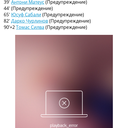
39′
Антони Матеус
(Предупреждение)
Рейтинг ФИФА
44′
(Предупреждение)
ТВ программа
65′
Юсуф Сабали
(Предупреждение)
RU
82′
Дарко Чурлинов
(Предупреждение)
UA
90’+2
Томас Силва
(Предупреждение)
Categories
Главная
Новости футбола
Видео
Трансферы
Новости футбола Украины
Последние комментарии
Конкурс прогнозов
Логин
Рейтинги
Правила
Коллективный прогноз
Турниры
Чемпионат Мира