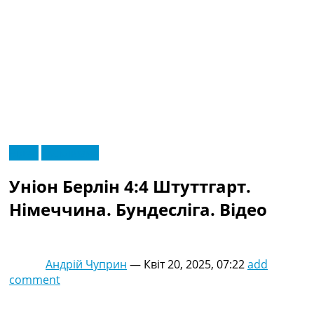
RU
Відео
Ексклюзив
UA
Головна
Меню
Уніон Берлін 4:4 Штуттгарт.
Новини футболу
Відео
Німеччина. Бундесліга. Відео
Новини футболу України
Футбольні трансфери
Останні коментарі
Андрій Чуприн
—
Квіт 20, 2025, 07:22
add
Конкурс прогнозів
comment
Логін
Рейтінги
Правила