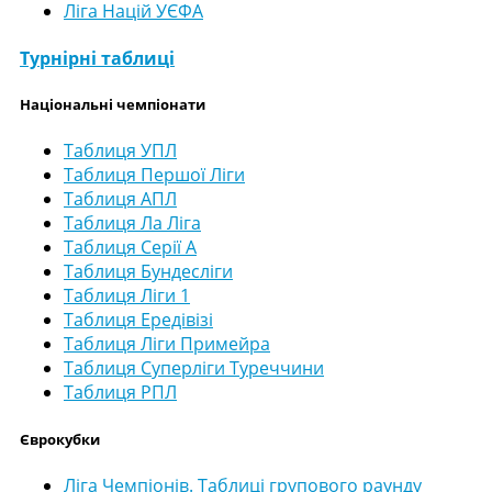
Ліга Націй УЄФА
Турнірні таблиці
Національні чемпіонати
Таблиця УПЛ
Таблиця Першої Ліги
Таблиця АПЛ
Таблиця Ла Ліга
Таблиця Серії А
Таблиця Бундесліги
Таблиця Ліги 1
Таблиця Ередівізі
Таблиця Ліги Примейра
Таблиця Суперліги Туреччини
Таблиця РПЛ
Єврокубки
Ліга Чемпіонів. Таблиці групового раунду