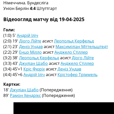
Німеччина. Бундесліга
Колективний прогноз
Уніон Берлін
4:4
Штуттгарт
Турніри
Чемпіонат Світу
Відеоогляд матчу від 19-04-2025
Україна. Прем’єр-Ліга
Україна. Перша Ліга
Голи:
Ліга Чемпіонів
(1:0) 5′
Андрій Іліч
Англія. Прем’єр-Ліга
(2:0) 19′
Діого Лійте
асист
Леопольд Керфельд
Іспанія. Ла Ліга
(2:1) 23′
Деніз Ундав
асист
Максиміліан Міттельштедт
Ще Турніри >>>
(2:2) 29′
Енцо Мілло
асист
Анджело Стіллер
Таблиці
(3:2) 38′
Леопольд Керфельд
асист
Діого Лійте
Чемпіонат Світу. Турнирні таблиці
(3:3) 43′
Джуліан Шабо
асист
Анджело Стіллер
Таблиця УПЛ
(3:4) 45’+1
Кріс Фюріх
асист
Деніз Ундав
Перша Ліга
(4:4) 45’+6
Андрій Іліч
асист
Крістофер Тріммель
Таблиця АПЛ
Таблиця Ла Ліги
Картки:
Таблиця Ліги Чемпіонів
18′
Джуліан Шабо
(Попередження)
Всі таблиці >>>
89′
Рамон Хендрікс
(Попередження)
Рейтинги
Рейтинг країн УЄФА
Рейтинг клубів УЄФА