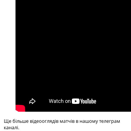
Рейтинг ФІФА
Телепрограма
RU
UA
Categories
Головна
Новини футболу
Відео
Новини футболу України
Футбольні трансфери
Останні коментарі
Конкурс прогнозів
Логін
Рейтінги
Правила
Колективний прогноз
Ще більше відеооглядів матчів в нашому телеграм
Турніри
каналі.
Чемпіонат Світу