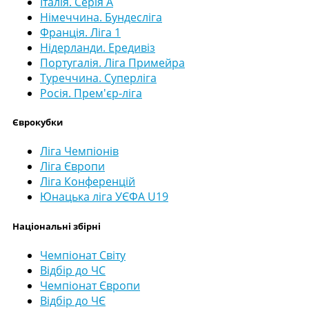
Італія. Серія А
Німеччина. Бундесліга
Франція. Ліга 1
Нідерланди. Ередивіз
Португалія. Ліга Примейра
Туреччина. Суперліга
Росія. Прем'єр-ліга
Єврокубки
Ліга Чемпіонів
Ліга Європи
Ліга Конференцій
Юнацька ліга УЄФА U19
Національні збірні
Чемпіонат Світу
Відбір до ЧС
Чемпіонат Європи
Відбір до ЧЄ