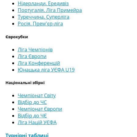
Нідерланди. Ередивіз
Португалія. Ліга Примейра
Туреччина. Суперліга
Росія. Прем'єр-ліга
Єврокубки
Ліга Чемпіонів
Ліга Європи
Ліга Конференцій
Юнацька ліга УЄФА U19
Національні збірні
Чемпіонат Світу
Відбір до ЧС
Чемпіонат Європи
Відбір до ЧЄ
Ліга Націй УЄФА
Турнірні таблиці