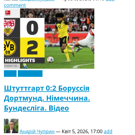
comment
Відео
Ексклюзив
Штуттгарт 0:2 Боруссія
Дортмунд. Німеччина.
Бундесліга. Відео
Андрій Чуприн
—
Квіт 5, 2026, 17:00
add