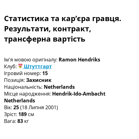
Колективний прогноз
Турніри
Статистика та кар’єра гравця.
Чемпіонат Світу
Україна. Прем’єр-Ліга
Результати, контракт,
Україна. Перша Ліга
трансферна вартість
Ліга Чемпіонів
Англія. Прем’єр-Ліга
Іспанія. Ла Ліга
Ім'я мовою оригіналу:
Ramon Hendriks
Ще Турніри >>>
Клуб:
Штуттгарт
Таблиці
Ігровий номер:
15
Чемпіонат Світу. Турнирні таблиці
Позиція:
Захисник
Таблиця УПЛ
Національність:
Netherlands
Перша Ліга
Місце народження:
Hendrik-Ido-Ambacht
Таблиця АПЛ
Netherlands
Таблиця Ла Ліги
Вік:
25
(18 Липня 2001)
Таблиця Ліги Чемпіонів
Зріст:
189
см
Всі таблиці >>>
Вага:
83
кг
Рейтинги
Рейтинг країн УЄФА
Рейтинг клубів УЄФА