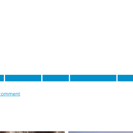
уш
Лукас Ернандес
Фабіан Руїс
Фелікс Лемарешаль
Хабіб 
 comment