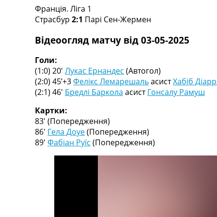
Франція. Ліга 1
Турніри
Страсбур
2:1
Парі Сен-Жермен
Чемпіонат Світу
Україна. Прем’єр-Ліга
Відеоогляд матчу від 03-05-2025
Україна. Перша Ліга
Ліга Чемпіонів
Голи:
Англія. Прем’єр-Ліга
(1:0) 20′
Лукас Ернандес
(Автогол)
Іспанія. Ла Ліга
(2:0) 45’+3
Фелікс Лемарешаль
асист
Хабіб Діарр
Ще Турніри >>>
(2:1) 46′
Бредлі Баркола
асист
Гонсалу Рамуш
Таблиці
Чемпіонат Світу. Турнирні таблиці
Картки:
Таблиця УПЛ
83′
(Попередження)
Перша Ліга
86′
Гела Доуе
(Попередження)
Таблиця АПЛ
89′
Фабіан Руїс
(Попередження)
Таблиця Ла Ліги
Таблиця Ліги Чемпіонів
Всі таблиці >>>
Рейтинги
Рейтинг країн УЄФА
Рейтинг клубів УЄФА
Рейтинг ФІФА