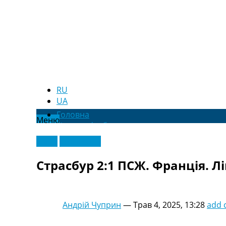
RU
UA
Головна
Меню
Новини футболу
Відео
Відео
Ексклюзив
Новини футболу України
Футбольні трансфери
Страсбур 2:1 ПСЖ. Франція. Ліг
Останні коментарі
Конкурс прогнозів
Логін
Рейтінги
Андрій Чуприн
—
Трав 4, 2025, 13:28
add
Правила
Колективний прогноз