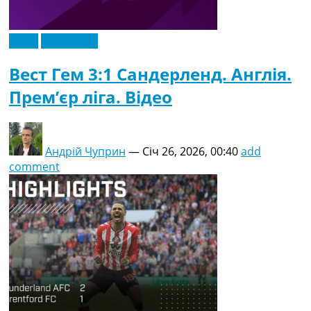
Відео
Ексклюзив
Вест Гем 3:1 Сандерленд. Англія.
Прем’єр ліга. Відео
Андрій Чуприн
—
Січ 26, 2026, 00:40
add
comment