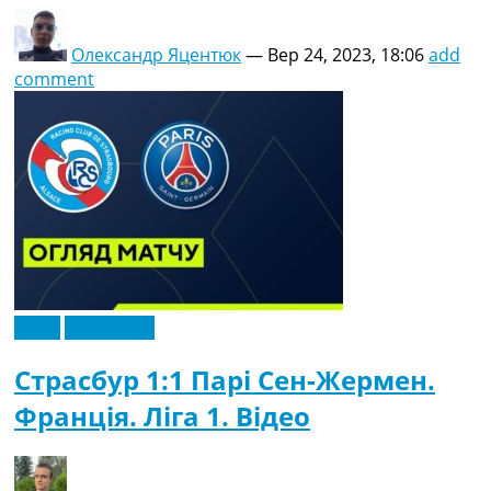
Олександр Яцентюк
—
Вер 24, 2023, 18:06
add
comment
Відео
Ексклюзив
Страсбур 1:1 Парі Сен-Жермен.
Франція. Ліга 1. Відео