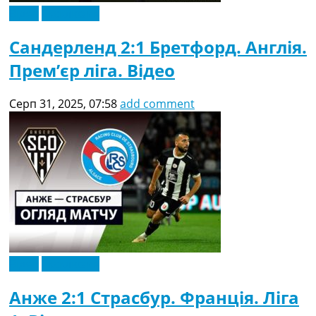
Відео
Ексклюзив
Сандерленд 2:1 Бретфорд. Англія.
Прем’єр ліга. Відео
Серп 31, 2025, 07:58
add comment
Відео
Ексклюзив
Анже 2:1 Страсбур. Франція. Ліга