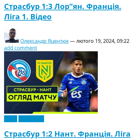
Страсбур 1:3 Лор”ян. Франція.
Ліга 1. Відео
Олександр Яцентюк
—
лютого 19, 2024, 09:22
add comment
Відео
Ексклюзив
Страсбур 1:2 Нант. Франція. Ліга