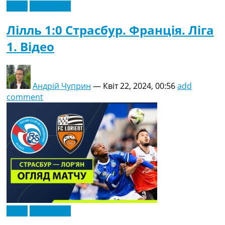
Відео
Ексклюзив
Лілль 1:0 Страсбур. Франція. Ліга
1. Відео
Андрій Чуприн
—
Квіт 22, 2024, 00:56
add
comment
Відео
Ексклюзив