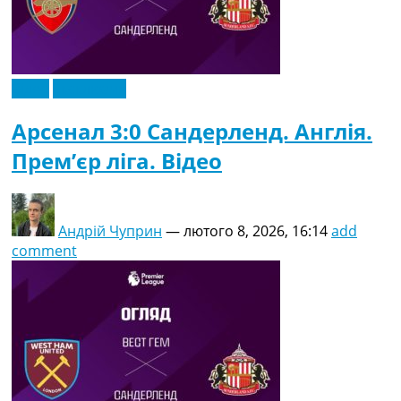
Відео
Ексклюзив
Арсенал 3:0 Сандерленд. Англія.
Прем’єр ліга. Відео
Андрій Чуприн
—
лютого 8, 2026, 16:14
add
comment