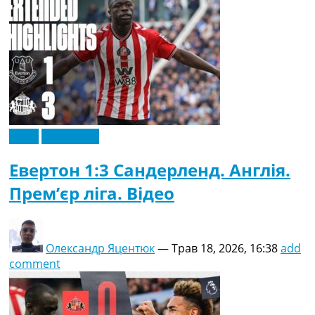
Відео
Ексклюзив
Евертон 1:3 Сандерленд. Англія.
Прем’єр ліга. Відео
Олександр Яцентюк
—
Трав 18, 2026, 16:38
add
comment