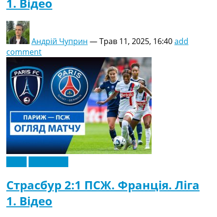
1. Відео
Андрій Чуприн
—
Трав 11, 2025, 16:40
add
comment
Відео
Ексклюзив
Страсбур 2:1 ПСЖ. Франція. Ліга
1. Відео