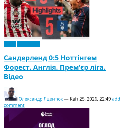
Відео
Ексклюзив
Сандерленд 0:5 Ноттінгем
Форест. Англія. Прем’єр ліга.
Відео
Олександр Яцентюк
—
Квіт 25, 2026, 22:49
add
comment