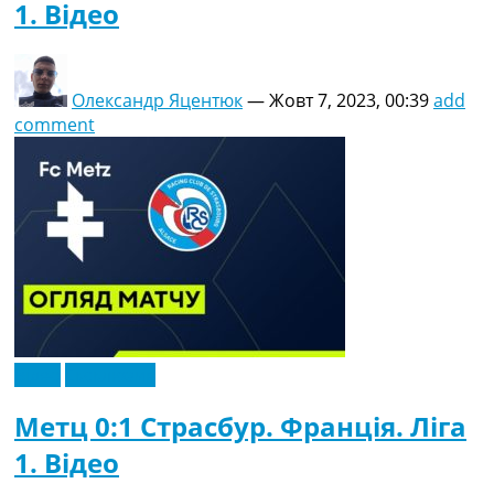
1. Відео
Олександр Яцентюк
—
Жовт 7, 2023, 00:39
add
comment
Відео
Ексклюзив
Метц 0:1 Страсбур. Франція. Ліга
1. Відео