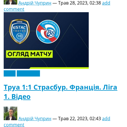
Андрій Чуприн
—
Трав 28, 2023, 02:38
add
comment
Відео
Ексклюзив
Труа 1:1 Страсбур. Франція. Ліга
1. Відео
Андрій Чуприн
—
Трав 22, 2023, 02:43
add
comment