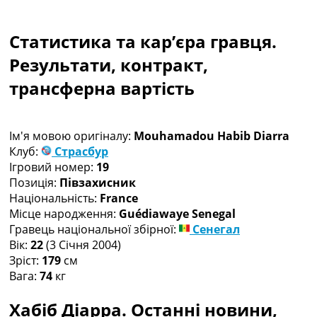
Колективний прогноз
Турніри
Статистика та кар’єра гравця.
Чемпіонат Світу
Україна. Прем’єр-Ліга
Результати, контракт,
Україна. Перша Ліга
трансферна вартість
Ліга Чемпіонів
Англія. Прем’єр-Ліга
Іспанія. Ла Ліга
Ім'я мовою оригіналу:
Mouhamadou Habib Diarra
Ще Турніри >>>
Клуб:
Страсбур
Таблиці
Ігровий номер:
19
Чемпіонат Світу. Турнирні таблиці
Позиція:
Півзахисник
Таблиця УПЛ
Національність:
France
Перша Ліга
Місце народження:
Guédiawaye Senegal
Таблиця АПЛ
Гравець національної збірної:
Сенегал
Таблиця Ла Ліги
Вік:
22
(3 Січня 2004)
Таблиця Ліги Чемпіонів
Зріст:
179
см
Всі таблиці >>>
Вага:
74
кг
Рейтинги
Рейтинг країн УЄФА
Хабіб Діарра. Останні новини,
Рейтинг клубів УЄФА