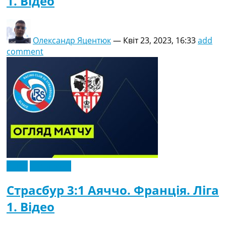
1. Відео
Олександр Яцентюк
—
Квіт 23, 2023, 16:33
add
comment
Відео
Ексклюзив
Страсбур 3:1 Аяччо. Франція. Ліга
1. Відео