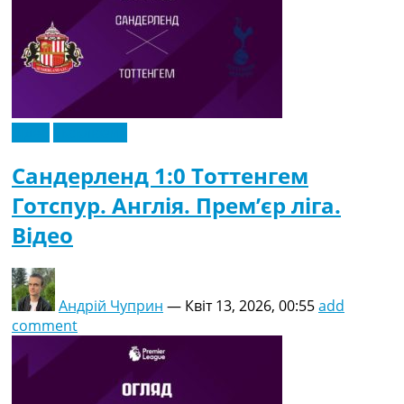
Відео
Ексклюзив
Сандерленд 1:0 Тоттенгем
Готспур. Англія. Прем’єр ліга.
Відео
Андрій Чуприн
—
Квіт 13, 2026, 00:55
add
comment