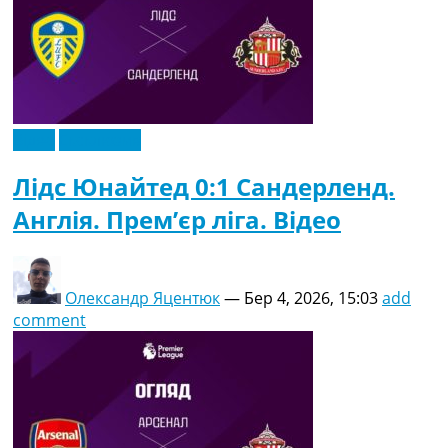
Відео
Ексклюзив
Лідс Юнайтед 0:1 Сандерленд.
Англія. Прем’єр ліга. Відео
Олександр Яцентюк
—
Бер 4, 2026, 15:03
add
comment