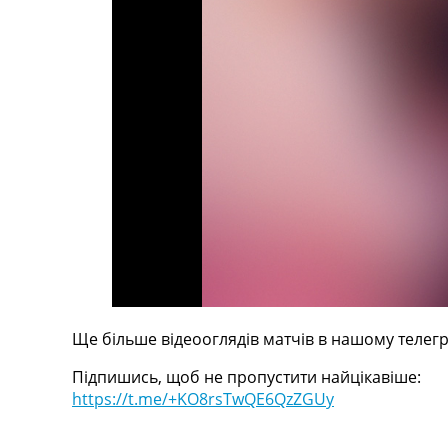
Телепрограма
RU
UA
Categories
Головна
Новини футболу
Відео
Новини футболу України
Футбольні трансфери
Останні коментарі
Конкурс прогнозів
Логін
Рейтінги
Ще більше відеооглядів матчів в нашому телегр
Правила
Підпишись, щоб не пропустити найцікавіше:
Колективний прогноз
https://t.me/+KO8rsTwQE6QzZGUy
Турніри
Чемпіонат Світу
Україна. Прем’єр-Ліга