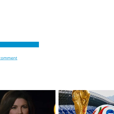
Марк-Олівер Кемпф
 comment