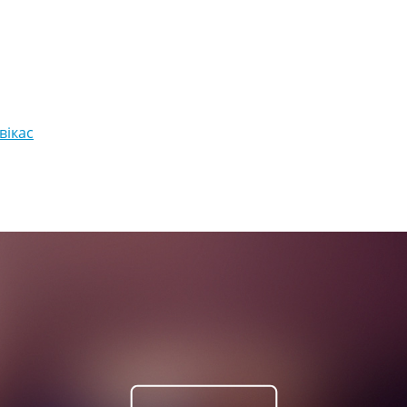
вікас