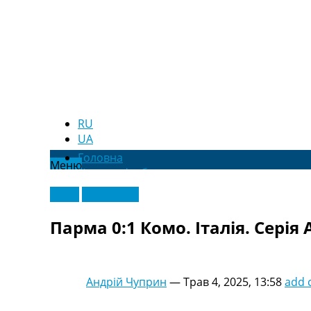
RU
UA
Головна
Меню
Новини футболу
Відео
Відео
Ексклюзив
Новини футболу України
Футбольні трансфери
Парма 0:1 Комо. Італія. Серія 
Останні коментарі
Конкурс прогнозів
Логін
Рейтінги
Андрій Чуприн
—
Трав 4, 2025, 13:58
add
Правила
Колективний прогноз