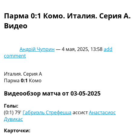
Коллективный прогноз
Турниры
Парма 0:1 Комо. Италия. Серия A.
Чемпионат Мира
Видео
Украина. Премьер-Лига
Украина. Первая Лига
Лига Чемпионов
Англия. Премьер Лига
Андрій Чуприн
—
4 мая, 2025, 13:58
add
Испания. Ла Лига
comment
Другие Турниры >>>
Таблицы
Таблицы групп Чемпионата Мира
Италия. Серия A
Украина. Премьер-Лига
Парма
0:1
Комо
Украина. Первая Лига
Лига Чемпионов. Таблицы групп
Видеообзор матча от 03-05-2025
Англия. Премьер-Лига
Испания. Ла Лига
Голы:
Все таблицы >>>
(0:1) 79′
Габриэль Стрефецца
ассист
Анастасиос
Рейтинги
Дувикас
Рейтинг стран УЕФА
Карточки:
Рейтинг клубов УЕФА