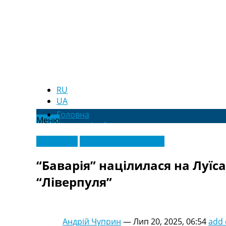
RU
UA
Головна
Меню
Новини футболу
Відео
Ексклюзив
Футбольні трансфери
Новини футболу України
Футбольні трансфери
“Баварія” націлилася на Луїса
Останні коментарі
“Ліверпуля”
Конкурс прогнозів
Логін
Рейтінги
Правила
Андрій Чуприн
—
Лип 20, 2025, 06:54
add
Колективний прогноз