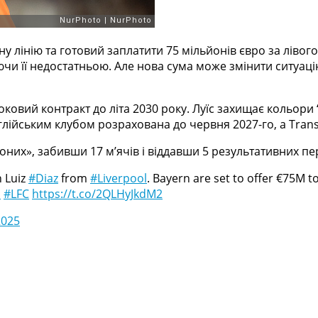
 лінію та готовий заплатити 75 мільйонів євро за лівого
чи її недостатньою. Але нова сума може змінити ситуаці
вий контракт до літа 2030 року. Луїс захищає кольори “
нглійським клубом розрахована до червня 2027-го, а Tran
оних», забивши 17 м’ячів і віддавши 5 результативних пе
n Luiz
#Diaz
from
#Liverpool
. Bayern are set to offer €75M to
s
#LFC
https://t.co/2QLHyJkdM2
2025