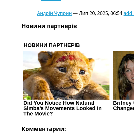
Україна. Перша Ліга
Ліга Чемпіонів
Андрій Чуприн
—
Лип 20, 2025, 06:54
add
Англія. Прем’єр-Ліга
Іспанія. Ла Ліга
Новини партнерів
Ще Турніри >>>
Таблиці
Чемпіонат Світу. Турнирні таблиці
Таблиця УПЛ
Перша Ліга
Таблиця АПЛ
Таблиця Ла Ліги
Таблиця Ліги Чемпіонів
Всі таблиці >>>
Рейтинги
Рейтинг країн УЄФА
Рейтинг клубів УЄФА
Рейтинг ФІФА
Телепрограма
Комментарии: