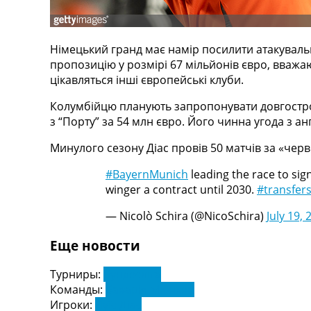
Телепрограма
RU
Німецький гранд має намір посилити атакувальну
UA
пропозицію у розмірі 67 мільйонів євро, вважаю
Categories
цікавляться інші європейські клуби.
Колумбійцю планують запропонувати довгостроко
Головна
з “Порту” за 54 млн євро. Його чинна угода з а
Новини футболу
Відео
Минулого сезону Діас провів 50 матчів за «черв
Новини футболу України
Футбольні трансфери
#BayernMunich
leading the race to sig
Останні коментарі
winger a contract until 2030.
#transfer
Конкурс прогнозів
— Nicolò Schira (@NicoSchira)
July 19, 
Логін
Рейтінги
Еще новости
Правила
Колективний прогноз
Турниры:
Бундесліга
Турніри
Команды:
Баварія Мюнхен
Чемпіонат Світу
Игроки:
Луїс Діас
Україна. Прем’єр-Ліга