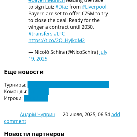
#BayernMunich
leading the race
Украина. Премьер-Лига
to sign Luiz
#Diaz
from
#Liverpool
.
Украина. Первая Лига
Bayern are set to offer €75M to try
Лига Чемпионов
to close the deal. Ready for the
Англия. Премьер Лига
winger a contract until 2030.
Испания. Ла Лига
#transfers
#LFC
Другие Турниры >>>
https://t.co/2QLHyJkdM2
Таблицы
Таблицы групп Чемпионата Мира
— Nicolò Schira (@NicoSchira)
July
Украина. Премьер-Лига
19, 2025
Украина. Первая Лига
Еще новости
Лига Чемпионов. Таблицы групп
Англия. Премьер-Лига
Турниры:
Чемпионат Германии. Бундеслига
Испания. Ла Лига
Команды:
Бавария
Все таблицы >>>
Игроки:
Луис Диас
Рейтинги
Рейтинг стран УЕФА
Рейтинг клубов УЕФА
Андрій Чуприн
—
20 июля, 2025, 06:54
add
Рейтинг ФИФА
comment
ТВ программа
Новости партнеров