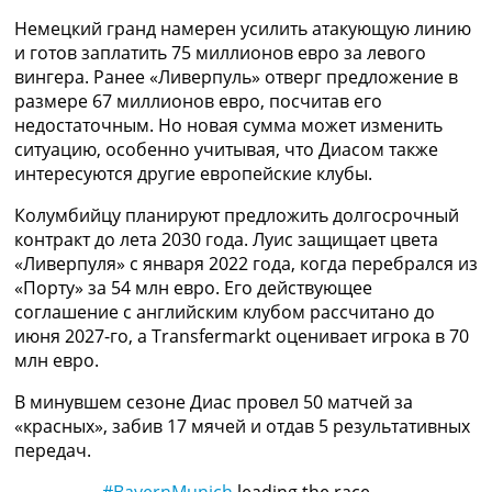
Рейтинг ФИФА
Немецкий гранд намерен усилить атакующую линию
ТВ программа
и готов заплатить 75 миллионов евро за левого
вингера. Ранее «Ливерпуль» отверг предложение в
RU
размере 67 миллионов евро, посчитав его
UA
недостаточным. Но новая сумма может изменить
Categories
ситуацию, особенно учитывая, что Диасом также
интересуются другие европейские клубы.
Главная
Колумбийцу планируют предложить долгосрочный
Новости футбола
контракт до лета 2030 года. Луис защищает цвета
Видео
«Ливерпуля» с января 2022 года, когда перебрался из
Трансферы
«Порту» за 54 млн евро. Его действующее
Новости футбола Украины
соглашение с английским клубом рассчитано до
Последние комментарии
июня 2027-го, а Transfermarkt оценивает игрока в 70
Конкурс прогнозов
млн евро.
Логин
Рейтинги
В минувшем сезоне Диас провел 50 матчей за
Правила
«красных», забив 17 мячей и отдав 5 результативных
Коллективный прогноз
передач.
Турниры
Чемпионат Мира