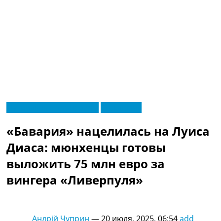
RU
Футбольные трансферы
Эксклюзив
UA
Главная
Меню
«Бавария» нацелилась на Луиса
Новости футбола
Видео
Диаса: мюнхенцы готовы
Трансферы
выложить 75 млн евро за
Новости футбола Украины
Последние комментарии
вингера «Ливерпуля»
Конкурс прогнозов
Логин
Рейтинги
Андрій Чуприн
—
20 июля, 2025, 06:54
add
Правила