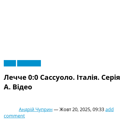
RU
Відео
Ексклюзив
UA
Головна
Меню
Лечче 0:0 Сассуоло. Італія. Серія
Новини футболу
Відео
A. Відео
Новини футболу України
Футбольні трансфери
Останні коментарі
Андрій Чуприн
—
Жовт 20, 2025, 09:33
add
Конкурс прогнозів
comment
Логін
Рейтінги
Правила