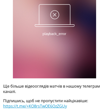
Рейтинг ФІФА
Телепрограма
RU
UA
Categories
Головна
Новини футболу
Відео
Новини футболу України
Футбольні трансфери
Останні коментарі
Конкурс прогнозів
Логін
Рейтінги
Ще більше відеооглядів матчів в нашому телеграм
Правила
каналі.
Колективний прогноз
Підпишись, щоб не пропустити найцікавіше:
Турніри
https://t.me/+KO8rsTwQE6QzZGUy
Чемпіонат Світу