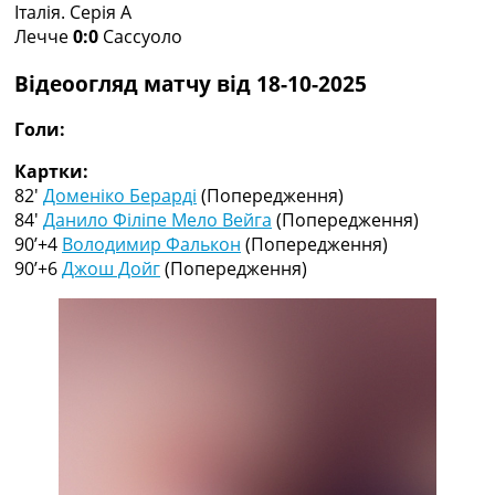
Італія. Серія A
Колективний прогноз
Лечче
0:0
Сассуоло
Турніри
Чемпіонат Світу
Відеоогляд матчу від 18-10-2025
Україна. Прем’єр-Ліга
Україна. Перша Ліга
Голи:
Ліга Чемпіонів
Англія. Прем’єр-Ліга
Картки:
Іспанія. Ла Ліга
82′
Доменіко Берарді
(Попередження)
Ще Турніри >>>
84′
Данило Філіпе Мело Вейга
(Попередження)
Таблиці
90’+4
Володимир Фалькон
(Попередження)
Чемпіонат Світу. Турнирні таблиці
90’+6
Джош Дойг
(Попередження)
Таблиця УПЛ
Перша Ліга
Таблиця АПЛ
Таблиця Ла Ліги
Таблиця Ліги Чемпіонів
Всі таблиці >>>
Рейтинги
Рейтинг країн УЄФА
Рейтинг клубів УЄФА