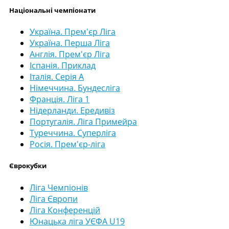
Національні чемпіонати
Україна. Прем'єр Ліга
Україна. Перша Ліга
Англія. Прем'єр Ліга
Іспанія. Приклад
Італія. Серія А
Німеччина. Бундесліга
Франція. Ліга 1
Нідерланди. Ередивіз
Португалія. Ліга Примейра
Туреччина. Суперліга
Росія. Прем'єр-ліга
Єврокубки
Ліга Чемпіонів
Ліга Європи
Ліга Конференцій
Юнацька ліга УЄФА U19