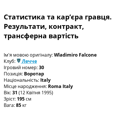
Колективний прогноз
Турніри
Статистика та кар’єра гравця.
Чемпіонат Світу
Україна. Прем’єр-Ліга
Результати, контракт,
Україна. Перша Ліга
трансферна вартість
Ліга Чемпіонів
Англія. Прем’єр-Ліга
Іспанія. Ла Ліга
Ім'я мовою оригіналу:
Wladimiro Falcone
Ще Турніри >>>
Клуб:
Лечче
Таблиці
Ігровий номер:
30
Чемпіонат Світу. Турнирні таблиці
Позиція:
Воротар
Таблиця УПЛ
Національність:
Italy
Перша Ліга
Місце народження:
Roma Italy
Таблиця АПЛ
Вік:
31
(12 Квітня 1995)
Таблиця Ла Ліги
Зріст:
195
см
Таблиця Ліги Чемпіонів
Вага:
85
кг
Всі таблиці >>>
Рейтинги
Рейтинг країн УЄФА
Рейтинг клубів УЄФА