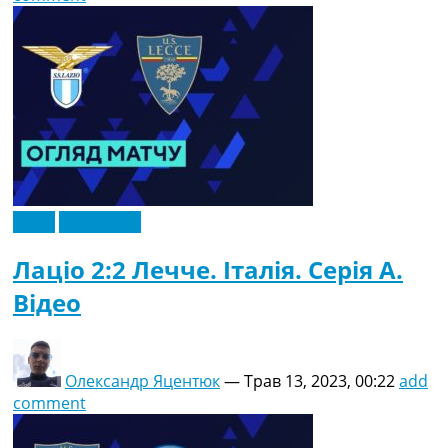
Відео
Ексклюзив
Лаціо 2:2 Лечче. Італія. Серія A.
Відео
Олександр Яцентюк
—
Трав 13, 2023, 00:22
add
comment