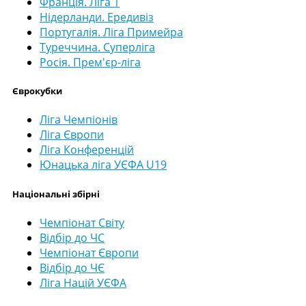
Франція. Ліга 1
Нідерланди. Ередивіз
Португалія. Ліга Примейра
Туреччина. Суперліга
Росія. Прем'єр-ліга
Єврокубки
Ліга Чемпіонів
Ліга Європи
Ліга Конференцій
Юнацька ліга УЄФА U19
Національні збірні
Чемпіонат Світу
Відбір до ЧС
Чемпіонат Європи
Відбір до ЧЄ
Ліга Націй УЄФА