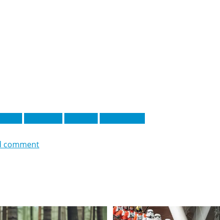
Гордон
Малік Тіау
Нік Поуп
Харві Барнс
d comment