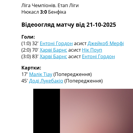
Ліга Чемпіонів. Етап Ліги
Турніри
Нюкасл
3:0
Бенфіка
Чемпіонат Світу
Україна. Прем’єр-Ліга
Відеоогляд матчу від 21-10-2025
Україна. Перша Ліга
Ліга Чемпіонів
Голи:
Англія. Прем’єр-Ліга
(1:0) 32′
Ентоні Гордон
асист
Джейкоб Мерфі
Іспанія. Ла Ліга
(2:0) 70′
Харві Барнс
асист
Нік Поуп
Ще Турніри >>>
(3:0) 83′
Харві Барнс
асист
Ентоні Гордон
Таблиці
Чемпіонат Світу. Турнирні таблиці
Картки:
Таблиця УПЛ
17′
Малік Тіау
(Попередження)
Перша Ліга
45′
Доді Лукебакіо
(Попередження)
Таблиця АПЛ
Таблиця Ла Ліги
Таблиця Ліги Чемпіонів
Всі таблиці >>>
Рейтинги
Рейтинг країн УЄФА
Рейтинг клубів УЄФА
Рейтинг ФІФА