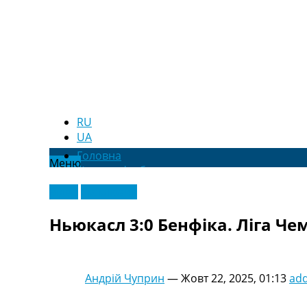
RU
UA
Головна
Меню
Новини футболу
Відео
Відео
Ексклюзив
Новини футболу України
Футбольні трансфери
Ньюкасл 3:0 Бенфіка. Ліга Чем
Останні коментарі
Конкурс прогнозів
Логін
Рейтінги
Андрій Чуприн
—
Жовт 22, 2025, 01:13
ad
Правила
Колективний прогноз