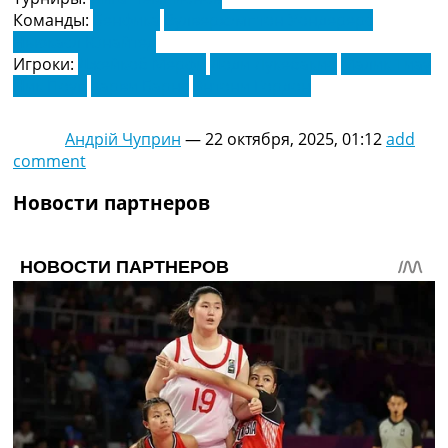
Команды:
Бенфика
Вулверхэмптон Уондерерс
Ньюкасл Юнайтед
Игроки:
Джейкоб Мерфи
Доди Лукебакио
Малик Тиау
Ник Поуп
Харви Барнс
Энтони Гордон
Андрій Чуприн
—
22 октября, 2025, 01:12
add
comment
Новости партнеров