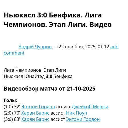
Коллективный прогноз
Турниры
Ньюкасл 3:0 Бенфика. Лига
Чемпионат Мира
Чемпионов. Этап Лиги. Видео
Украина. Премьер-Лига
Украина. Первая Лига
Лига Чемпионов
Англия. Премьер Лига
Андрій Чуприн
—
22 октября, 2025, 01:12
add
Испания. Ла Лига
comment
Другие Турниры >>>
Таблицы
Таблицы групп Чемпионата Мира
Лига Чемпионов. Этап Лиги
Украина. Премьер-Лига
Ньюкасл Юнайтед
3:0
Бенфика
Украина. Первая Лига
Лига Чемпионов. Таблицы групп
Видеообзор матча от 21-10-2025
Англия. Премьер-Лига
Испания. Ла Лига
Голы:
Все таблицы >>>
(1:0) 32′
Энтони Гордон
ассист
Джейкоб Мерфи
Рейтинги
(2:0) 70′
Харви Барнс
ассист
Ник Поуп
Рейтинг стран УЕФА
(3:0) 83′
Харви Барнс
ассист
Энтони Гордон
Рейтинг клубов УЕФА