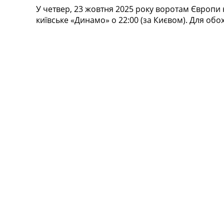
У четвер, 23 жовтня 2025 року воротам Європи
Турніри
київське «Динамо» о 22:00 (за Києвом). Для обо
Чемпіонат Світу
Україна. Прем’єр-Ліга
Україна. Перша Ліга
Ліга Чемпіонів
Англія. Прем’єр-Ліга
Іспанія. Ла Ліга
Ще Турніри >>>
Таблиці
Чемпіонат Світу. Турнирні таблиці
Таблиця УПЛ
Перша Ліга
Таблиця АПЛ
Таблиця Ла Ліги
Таблиця Ліги Чемпіонів
Всі таблиці >>>
Рейтинги
Рейтинг країн УЄФА
Рейтинг клубів УЄФА
Рейтинг ФІФА