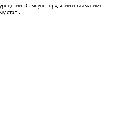
 турецький «Самсунспор», який прийматиме
у етапі.