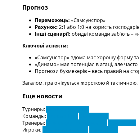
Україна. Перша Ліга
Прогноз
Ліга Чемпіонів
Англія. Прем’єр-Ліга
Переможець:
«Самсунспор»
Іспанія. Ла Ліга
Рахунок:
2:1 або 1:0 на користь господарі
Ще Турніри >>>
Інші сценарії:
обидві команди заб’ють – «н
Таблиці
Ключові аспекти:
Чемпіонат Світу. Турнирні таблиці
Таблиця УПЛ
«Самсунспор» вдома має хорошу форму та
Перша Ліга
«Динамо» має потенціал в атаці, але часто с
Таблиця АПЛ
Прогнози букмекерів – весь правий на сто
Таблиця Ла Ліги
Таблиця Ліги Чемпіонів
Загалом, гра очікується жорсткою й тактичною,
Всі таблиці >>>
Рейтинги
Еще новости
Рейтинг країн УЄФА
Рейтинг клубів УЄФА
Турниры:
Ліга Конференцій
Рейтинг ФІФА
Команды:
Динамо Київ
Самсунспор
Телепрограма
Тренеры:
Олександр Шовковський
Томас Рейс
Игроки:
Віталій Буяльський
Олів'є Нчам