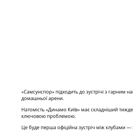
Телепрограма
RU
UA
Categories
Головна
Новини футболу
Відео
Новини футболу України
Футбольні трансфери
Останні коментарі
Конкурс прогнозів
«Самсунспор» підходить до зустрічі з гарним на
Логін
домашньої арени.
Рейтінги
Правила
Натомість «Динамо Київ» має складніший тижден
Колективний прогноз
ключовою проблемою.
Турніри
Чемпіонат Світу
Це буде перша офіційна зустріч між клубами — 
Україна. Прем’єр-Ліга