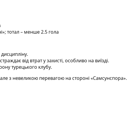
в
і»; тотал – менше 2.5 гола
 дисципліну.
траждає від втрат у захисті, особливо на виїзді.
рону турецького клубу.
 але з невеликою перевагою на стороні «Самсунспора».