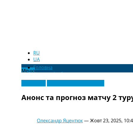
RU
UA
Головна
Меню
Новини футболу
Відео
Ексклюзив
Новини футболу України
Новини футболу України
Футбольні трансфери
Анонс та прогноз матчу 2 тур
Останні коментарі
Конкурс прогнозів
Логін
Рейтінги
Олександр Яцентюк
—
Жовт 23, 2025, 10:
Правила
Колективний прогноз