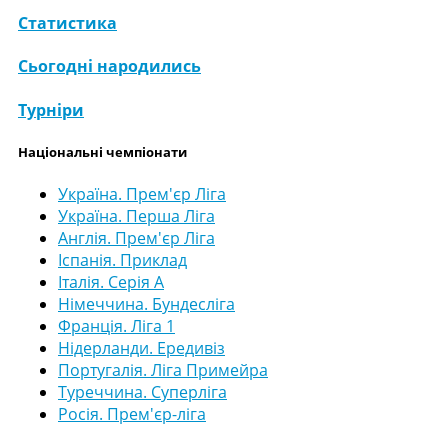
Статистика
Сьогодні народились
Турніри
Національні чемпіонати
Україна. Прем'єр Ліга
Україна. Перша Ліга
Англія. Прем'єр Ліга
Іспанія. Приклад
Італія. Серія А
Німеччина. Бундесліга
Франція. Ліга 1
Нідерланди. Ередивіз
Португалія. Ліга Примейра
Туреччина. Суперліга
Росія. Прем'єр-ліга