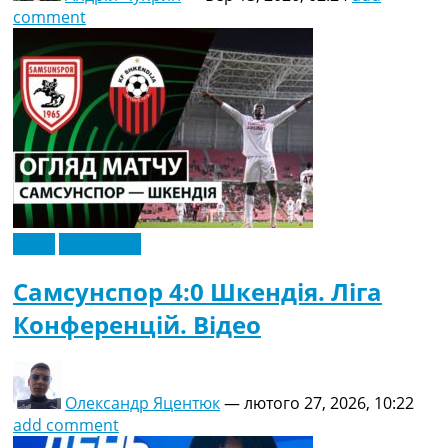
comment
Відео
Ексклюзив
Самсунспор 4:0 Шкендія. Ліга
Конференцій. Відео
Олександр Яцентюк
—
лютого 27, 2026, 10:22
add comment