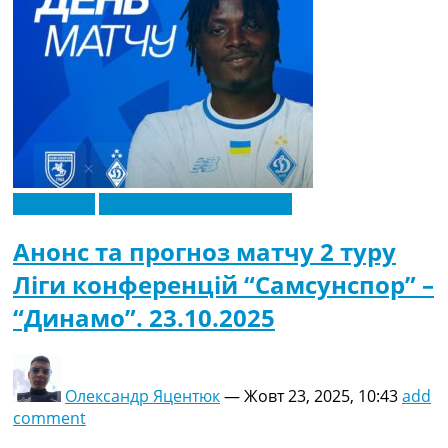
Ексклюзив
Новини футболу України
Анонс та прогноз матчу 2 туру
Ліги конференцій “Самсунспор” –
“Динамо”. 23.10.2025
Олександр Яцентюк
—
Жовт 23, 2025, 10:43
add
comment