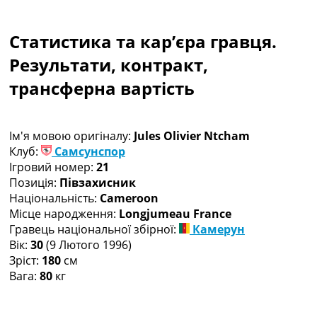
Колективний прогноз
Турніри
Статистика та кар’єра гравця.
Чемпіонат Світу
Україна. Прем’єр-Ліга
Результати, контракт,
Україна. Перша Ліга
трансферна вартість
Ліга Чемпіонів
Англія. Прем’єр-Ліга
Іспанія. Ла Ліга
Ім'я мовою оригіналу:
Jules Olivier Ntcham
Ще Турніри >>>
Клуб:
Самсунспор
Таблиці
Ігровий номер:
21
Чемпіонат Світу. Турнирні таблиці
Позиція:
Півзахисник
Таблиця УПЛ
Національність:
Cameroon
Перша Ліга
Місце народження:
Longjumeau France
Таблиця АПЛ
Гравець національної збірної:
Камерун
Таблиця Ла Ліги
Вік:
30
(9 Лютого 1996)
Таблиця Ліги Чемпіонів
Зріст:
180
см
Всі таблиці >>>
Вага:
80
кг
Рейтинги
Рейтинг країн УЄФА
Рейтинг клубів УЄФА