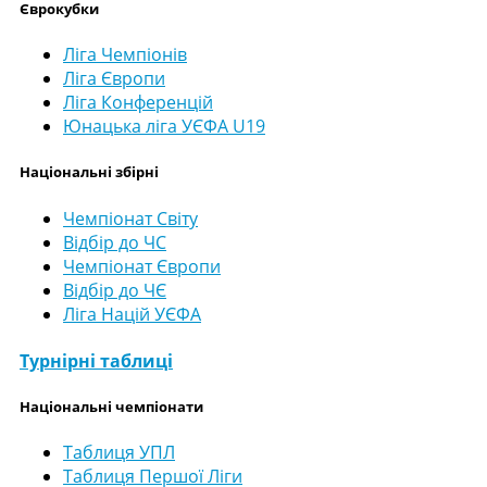
Єврокубки
Ліга Чемпіонів
Ліга Європи
Ліга Конференцій
Юнацька ліга УЄФА U19
Національні збірні
Чемпіонат Світу
Відбір до ЧС
Чемпіонат Європи
Відбір до ЧЄ
Ліга Націй УЄФА
Турнірні таблиці
Національні чемпіонати
Таблиця УПЛ
Таблиця Першої Ліги