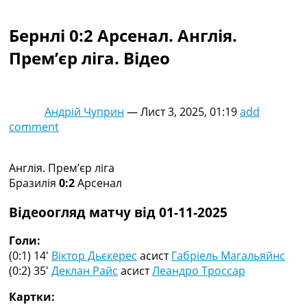
Колективний прогноз
Турніри
Бернлі 0:2 Арсенал. Англія.
Чемпіонат Світу
Прем’єр ліга. Відео
Україна. Прем’єр-Ліга
Україна. Перша Ліга
Ліга Чемпіонів
Англія. Прем’єр-Ліга
Андрій Чуприн
—
Лист 3, 2025, 01:19
add
Іспанія. Ла Ліга
comment
Ще Турніри >>>
Таблиці
Чемпіонат Світу. Турнирні таблиці
Англія. Прем’єр ліга
Таблиця УПЛ
Бразилія
0:2
Арсенал
Перша Ліга
Таблиця АПЛ
Відеоогляд матчу від 01-11-2025
Таблиця Ла Ліги
Таблиця Ліги Чемпіонів
Голи:
Всі таблиці >>>
(0:1) 14′
Віктор Дьєкерес
асист
Габріель Магальяйнс
Рейтинги
(0:2) 35′
Деклан Райс
асист
Леандро Троссар
Рейтинг країн УЄФА
Картки:
Рейтинг клубів УЄФА