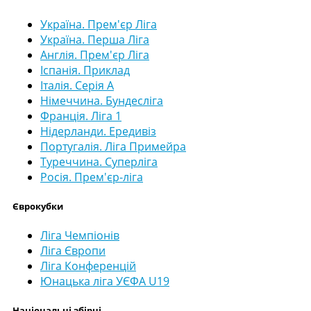
Україна. Прем'єр Ліга
Україна. Перша Ліга
Англія. Прем'єр Ліга
Іспанія. Приклад
Італія. Серія А
Німеччина. Бундесліга
Франція. Ліга 1
Нідерланди. Ередивіз
Португалія. Ліга Примейра
Туреччина. Суперліга
Росія. Прем'єр-ліга
Єврокубки
Ліга Чемпіонів
Ліга Європи
Ліга Конференцій
Юнацька ліга УЄФА U19
Національні збірні