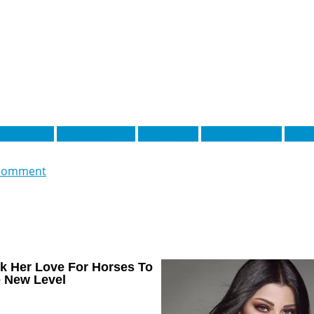
іо Руттер
Каллум Вілсон
Льюїс Дунк
Ферді Кадіоглу
Фред
comment