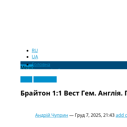
RU
UA
Головна
Меню
Новини футболу
Відео
Відео
Ексклюзив
Новини футболу України
Футбольні трансфери
Брайтон 1:1 Вест Гем. Англія. 
Останні коментарі
Конкурс прогнозів
Логін
Рейтінги
Андрій Чуприн
—
Груд 7, 2025, 21:43
add 
Правила
Колективний прогноз