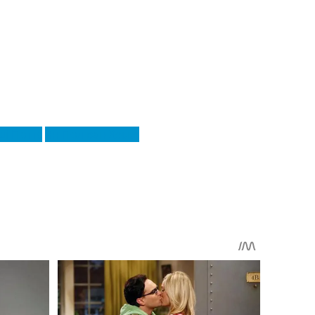
ді Поттс
Ян Пол ван Хекке