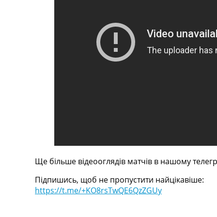
Телепрограма
RU
UA
Categories
Головна
Новини футболу
Відео
Новини футболу України
Футбольні трансфери
Останні коментарі
Конкурс прогнозів
Логін
Ще більше відеооглядів матчів в нашому телегр
Рейтінги
Правила
Підпишись, щоб не пропустити найцікавіше:
Колективний прогноз
https://t.me/+KO8rsTwQE6QzZGUy
Турніри
Чемпіонат Світу
Україна. Прем’єр-Ліга