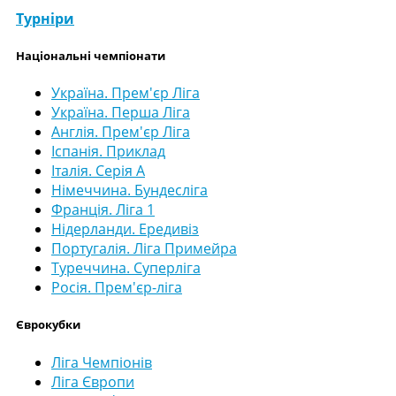
Турніри
Національні чемпіонати
Україна. Прем'єр Ліга
Україна. Перша Ліга
Англія. Прем'єр Ліга
Іспанія. Приклад
Італія. Серія А
Німеччина. Бундесліга
Франція. Ліга 1
Нідерланди. Ередивіз
Португалія. Ліга Примейра
Туреччина. Суперліга
Росія. Прем'єр-ліга
Єврокубки
Ліга Чемпіонів
Ліга Європи