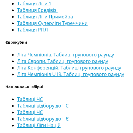
Таблиця Ліги 1
Таблиця Ередівізі
Таблиця Ліги Примейра
Таблиця Суперліги Туреччини
Таблиця РПЛ
Єврокубки
Ліга Чемпіонів. Таблиці групового раунду
Ліга Європи. Таблиці групового раунду
Ліга Конференцій. Таблиці групового раунду
Ліга Чемпіонів U19. Таблиці групового раунду
Національні збірні
Таблиці ЧС
Таблиці відбору до ЧС
Таблиці ЧЄ
Таблиці відбору до ЧЄ
Таблиці Ліги Націй