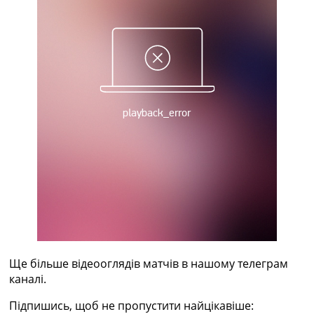
Рейтинг ФІФА
Телепрограма
RU
UA
Categories
Головна
Новини футболу
Відео
Новини футболу України
Футбольні трансфери
Останні коментарі
Конкурс прогнозів
Логін
Рейтінги
Правила
Ще більше відеооглядів матчів в нашому телеграм
Колективний прогноз
каналі.
Турніри
Підпишись, щоб не пропустити найцікавіше:
Чемпіонат Світу