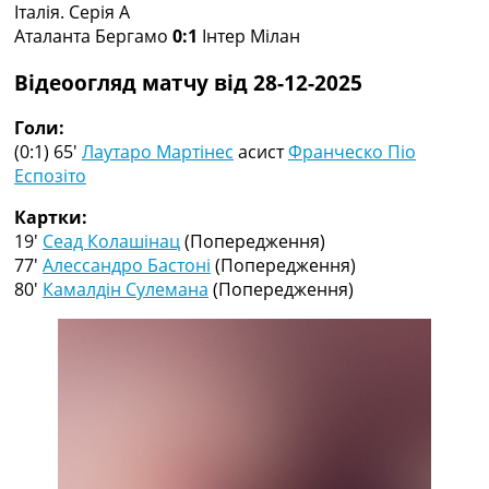
Італія. Серія A
Колективний прогноз
Аталанта Бергамо
0:1
Інтер Мілан
Турніри
Чемпіонат Світу
Відеоогляд матчу від 28-12-2025
Україна. Прем’єр-Ліга
Україна. Перша Ліга
Голи:
Ліга Чемпіонів
(0:1) 65′
Лаутаро Мартінес
асист
Франческо Піо
Англія. Прем’єр-Ліга
Еспозіто
Іспанія. Ла Ліга
Ще Турніри >>>
Картки:
Таблиці
19′
Сеад Колашінац
(Попередження)
Чемпіонат Світу. Турнирні таблиці
77′
Алессандро Бастоні
(Попередження)
Таблиця УПЛ
80′
Камалдін Сулемана
(Попередження)
Перша Ліга
Таблиця АПЛ
Таблиця Ла Ліги
Таблиця Ліги Чемпіонів
Всі таблиці >>>
Рейтинги
Рейтинг країн УЄФА
Рейтинг клубів УЄФА