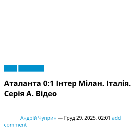
RU
Відео
Ексклюзив
UA
Головна
Меню
Аталанта 0:1 Інтер Мілан. Італія.
Новини футболу
Відео
Серія A. Відео
Новини футболу України
Футбольні трансфери
Останні коментарі
Андрій Чуприн
—
Груд 29, 2025, 02:01
add
Конкурс прогнозів
comment
Логін
Рейтінги
Правила