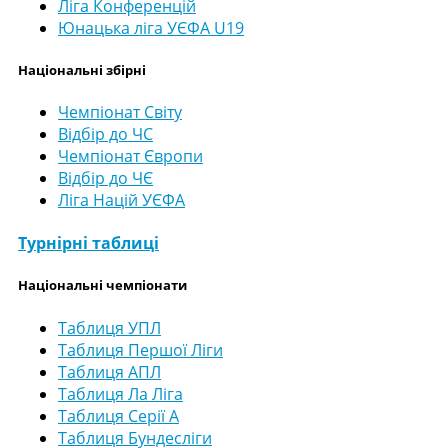
Ліга Конференцій
Юнацька ліга УЄФА U19
Національні збірні
Чемпіонат Світу
Відбір до ЧС
Чемпіонат Європи
Відбір до ЧЄ
Ліга Націй УЄФА
Турнірні таблиці
Національні чемпіонати
Таблиця УПЛ
Таблиця Першої Ліги
Таблиця АПЛ
Таблиця Ла Ліга
Таблиця Серії А
Таблиця Бундесліги