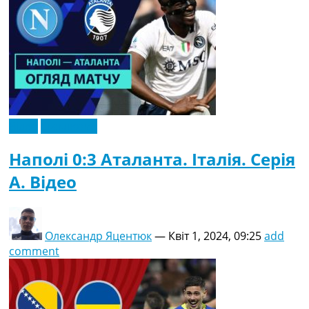
Відео
Ексклюзив
Наполі 0:3 Аталанта. Італія. Серія
A. Відео
Олександр Яцентюк
—
Квіт 1, 2024, 09:25
add
comment