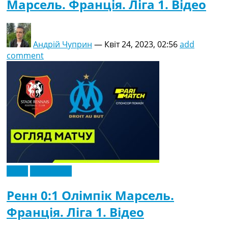
Марсель. Франція. Ліга 1. Відео
Андрій Чуприн
—
Квіт 24, 2023, 02:56
add
comment
Відео
Ексклюзив
Ренн 0:1 Олімпік Марсель.
Франція. Ліга 1. Відео