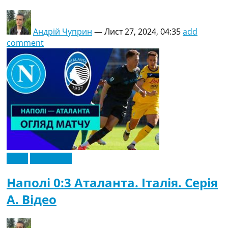
Андрій Чуприн
—
Лист 27, 2024, 04:35
add
comment
Відео
Ексклюзив
Наполі 0:3 Аталанта. Італія. Серія
A. Відео