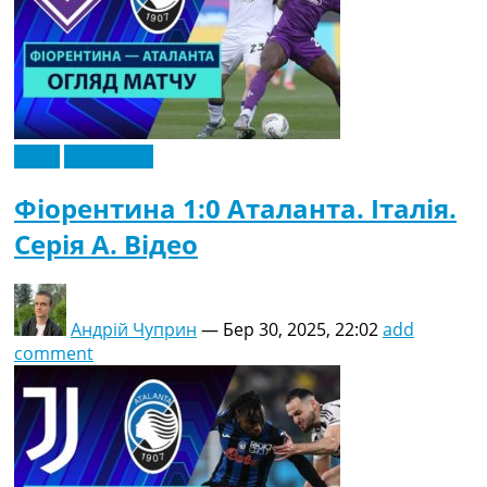
Відео
Ексклюзив
Фіорентина 1:0 Аталанта. Італія.
Серія A. Відео
Андрій Чуприн
—
Бер 30, 2025, 22:02
add
comment