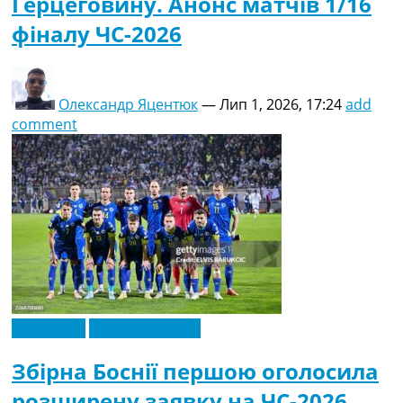
Герцеговину. Анонс матчів 1/16
фіналу ЧС-2026
Олександр Яцентюк
—
Лип 1, 2026, 17:24
add
comment
Ексклюзив
Чемпіонат Світу
Збірна Боснії першою оголосила
розширену заявку на ЧС-2026