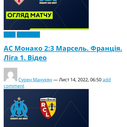
Відео
Ексклюзив
АС Монако 2:3 Марсель. Франція.
Ліга 1. Відео
Сурен Манукян
—
Лист 14, 2022, 06:50
add
comment