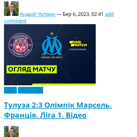
Андрій Чуприн
—
Бер 6, 2023, 02:41
add
comment
Відео
Ексклюзив
Тулуза 2:3 Олімпік Марсель.
Франція. Ліга 1. Відео