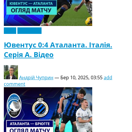
Відео
Ексклюзив
Ювентус 0:4 Аталанта. Італія.
Серія A. Відео
Андрій Чуприн
—
Бер 10, 2025, 03:55
add
comment