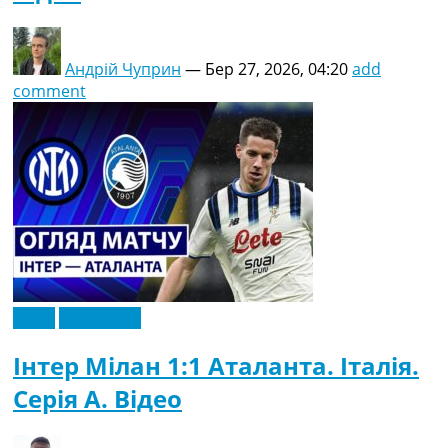
Андрій Чуприн
—
Бер 27, 2026, 04:20
add
comment
Відео
Ексклюзив
Інтер Мілан 1:1 Аталанта. Італія.
Серія A. Відео