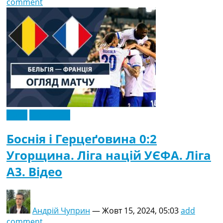
comment
Відео
Ексклюзив
Боснія і Герцеґовина 0:2
Угорщина. Ліга націй УЄФА. Ліга
A3. Відео
Андрій Чуприн
—
Жовт 15, 2024, 05:03
add
comment