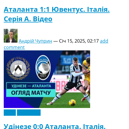
Аталанта 1:1 Ювентус. Італія.
Серія A. Відео
Андрій Чуприн
—
Січ 15, 2025, 02:17
add
comment
Відео
Ексклюзив
Удінезе 0:0 Аталанта. Італія.