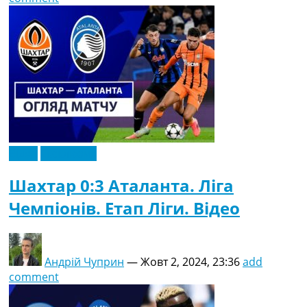
Відео
Ексклюзив
Шахтар 0:3 Аталанта. Ліга
Чемпіонів. Етап Ліги. Відео
Андрій Чуприн
—
Жовт 2, 2024, 23:36
add
comment