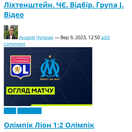
Ліхтенштейн. ЧЄ. Відбір. Група J.
Відео
Андрій Чуприн
—
Вер 9, 2023, 12:50
add
comment
Відео
Ексклюзив
Олімпік Ліон 1:2 Олімпік