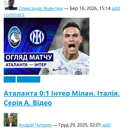
Олександр Яцентюк
—
Бер 16, 2026, 15:14
add
comment
Відео
Ексклюзив
Аталанта 0:1 Інтер Мілан. Італія.
Серія A. Відео
Андрій Чуприн
—
Груд 29, 2025, 02:01
add