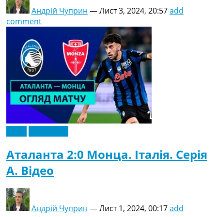
Андрій Чуприн
—
Лист 3, 2024, 20:57
add
comment
Відео
Ексклюзив
Аталанта 2:0 Монца. Італія. Серія
A. Відео
Андрій Чуприн
—
Лист 1, 2024, 00:17
add