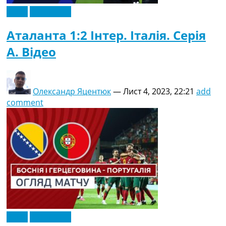
Відео
Ексклюзив
Аталанта 1:2 Інтер. Італія. Серія
A. Відео
Олександр Яцентюк
—
Лист 4, 2023, 22:21
add
comment
Відео
Ексклюзив