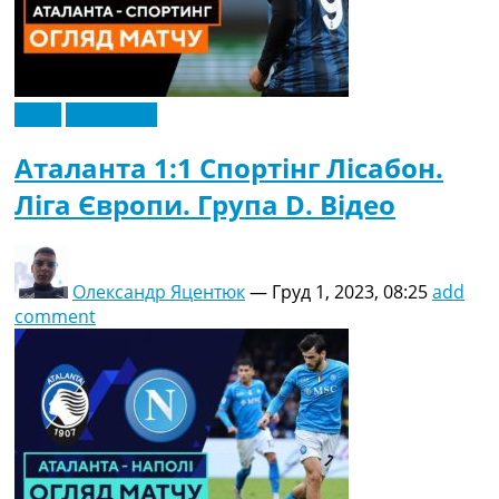
Відео
Ексклюзив
Аталанта 1:1 Спортінг Лісабон.
Ліга Європи. Група D. Відео
Олександр Яцентюк
—
Груд 1, 2023, 08:25
add
comment