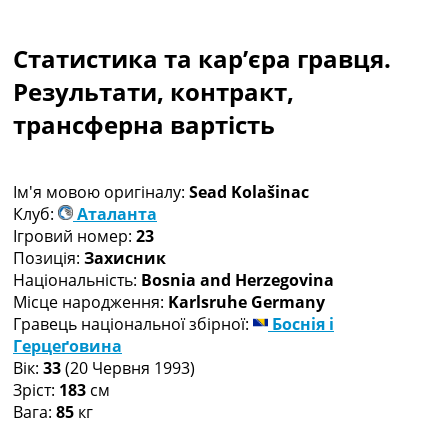
Колективний прогноз
Турніри
Статистика та кар’єра гравця.
Чемпіонат Світу
Україна. Прем’єр-Ліга
Результати, контракт,
Україна. Перша Ліга
трансферна вартість
Ліга Чемпіонів
Англія. Прем’єр-Ліга
Іспанія. Ла Ліга
Ім'я мовою оригіналу:
Sead Kolašinac
Ще Турніри >>>
Клуб:
Аталанта
Таблиці
Ігровий номер:
23
Чемпіонат Світу. Турнирні таблиці
Позиція:
Захисник
Таблиця УПЛ
Національність:
Bosnia and Herzegovina
Перша Ліга
Місце народження:
Karlsruhe Germany
Таблиця АПЛ
Гравець національної збірної:
Боснія і
Таблиця Ла Ліги
Герцеґовина
Таблиця Ліги Чемпіонів
Вік:
33
(20 Червня 1993)
Всі таблиці >>>
Зріст:
183
см
Рейтинги
Вага:
85
кг
Рейтинг країн УЄФА
Рейтинг клубів УЄФА