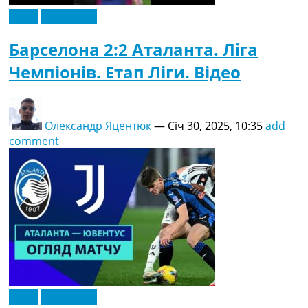
Відео
Ексклюзив
Барселона 2:2 Аталанта. Ліга
Чемпіонів. Етап Ліги. Відео
Олександр Яцентюк
—
Січ 30, 2025, 10:35
add
comment
Відео
Ексклюзив