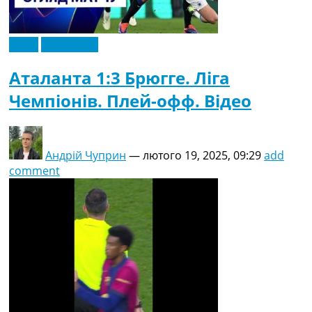
Відео
Ексклюзив
Аталанта 1:3 Брюгге. Ліга
Чемпіонів. Плей-офф. Відео
Андрій Чуприн
—
лютого 19, 2025, 09:29
add
comment