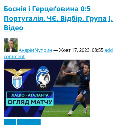
Боснія і Герцеґовина 0:5
Португалія. ЧЄ. Відбір. Група J.
Відео
Андрій Чуприн
—
Жовт 17, 2023, 08:55
add
comment
Відео
Ексклюзив