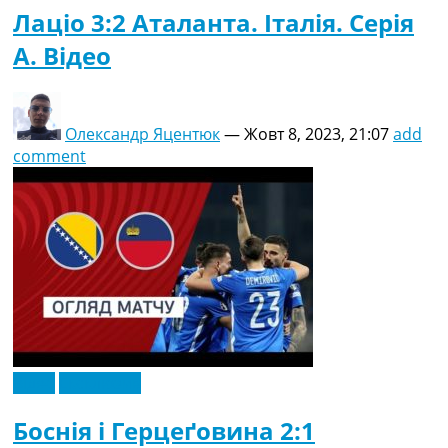
Лаціо 3:2 Аталанта. Італія. Серія
A. Відео
Олександр Яцентюк
—
Жовт 8, 2023, 21:07
add
comment
Відео
Ексклюзив
Боснія і Герцеґовина 2:1