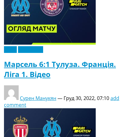
Відео
Ексклюзив
Марсель 6:1 Тулуза. Франція.
Ліга 1. Відео
Сурен Манукян
—
Груд 30, 2022, 07:10
add
comment