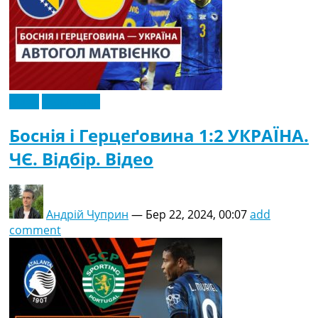
Відео
Ексклюзив
Боснія і Герцеґовина 1:2 УКРАЇНА.
ЧЄ. Відбір. Відео
Андрій Чуприн
—
Бер 22, 2024, 00:07
add
comment