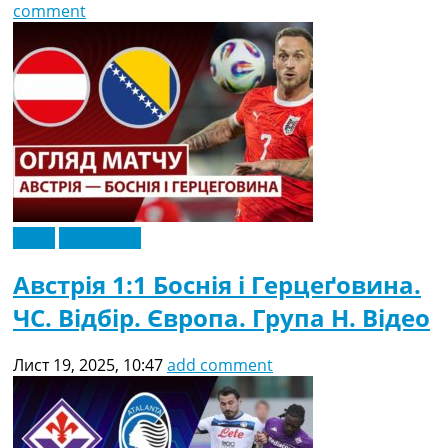
comment
Відео
Ексклюзив
Австрія 1:1 Боснія і Герцеґовина.
ЧC. Відбір. Європа. Група H. Відео
Лист 19, 2025, 10:47
add comment