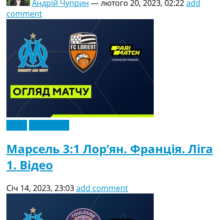
Андрій Чуприн
—
лютого 20, 2023, 02:22
add
comment
Відео
Ексклюзив
Марсель 3:1 Лор’ян. Франція. Ліга
1. Відео
Січ 14, 2023, 23:03
add comment