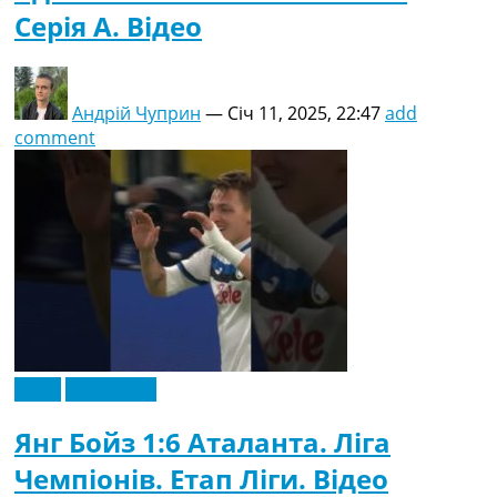
Серія A. Відео
Андрій Чуприн
—
Січ 11, 2025, 22:47
add
comment
Відео
Ексклюзив
Янг Бойз 1:6 Аталанта. Ліга
Чемпіонів. Етап Ліги. Відео