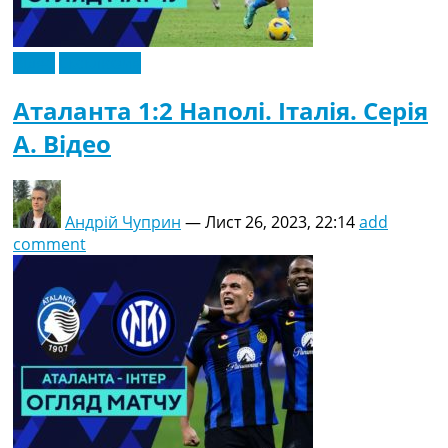
Відео
Ексклюзив
Аталанта 1:2 Наполі. Італія. Серія
A. Відео
Андрій Чуприн
—
Лист 26, 2023, 22:14
add
comment