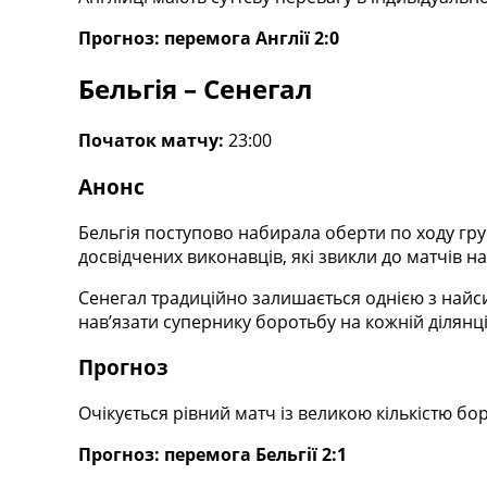
Україна. Перша Ліга
Прогноз: перемога Англії 2:0
Ліга Чемпіонів
Англія. Прем’єр-Ліга
Бельгія – Сенегал
Іспанія. Ла Ліга
Ще Турніри >>>
Таблиці
Початок матчу:
23:00
Чемпіонат Світу. Турнирні таблиці
Анонс
Таблиця УПЛ
Перша Ліга
Бельгія поступово набирала оберти по ходу гру
Таблиця АПЛ
досвідчених виконавців, які звикли до матчів н
Таблиця Ла Ліги
Таблиця Ліги Чемпіонів
Сенегал традиційно залишається однією з найс
Всі таблиці >>>
нав’язати супернику боротьбу на кожній ділянці
Рейтинги
Рейтинг країн УЄФА
Прогноз
Рейтинг клубів УЄФА
Рейтинг ФІФА
Очікується рівний матч із великою кількістю бо
Телепрограма
Прогноз: перемога Бельгії 2:1