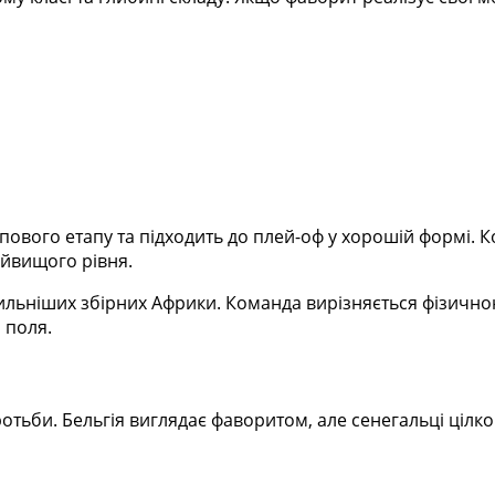
пового етапу та підходить до плей-оф у хорошій формі. К
айвищого рівня.
ильніших збірних Африки. Команда вирізняється фізично
 поля.
ротьби. Бельгія виглядає фаворитом, але сенегальці цілко