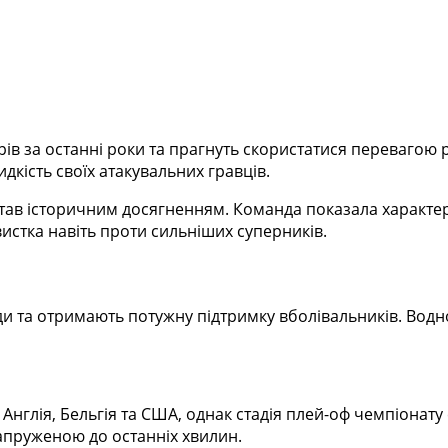
ів за останні роки та прагнуть скористатися перевагою 
дкість своїх атакувальних гравців.
 став історичним досягненням. Команда показала характе
истка навіть проти сильніших суперників.
и та отримають потужну підтримку вболівальників. Водн
Англія, Бельгія та США, однак стадія плей-оф чемпіонату
напруженою до останніх хвилин.