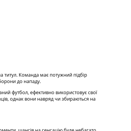
а титул. Команда має потужний підбір
оборони до нападу.
аний футбол, ефективно використовує свої
зців, однак вони навряд чи збираються на
моменти, шансів на сенсацію буде небагато.