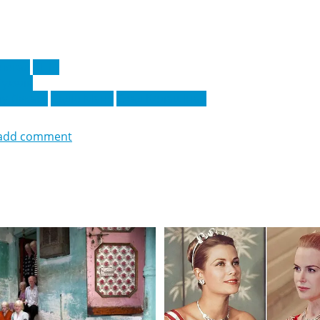
негал
США
Тухель
у Лукаку
Садіо Мане
Сеад Колашінац
add comment