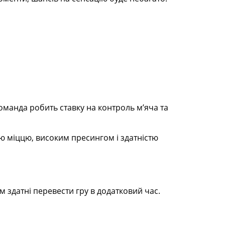
оманда робить ставку на контроль м’яча та
ю міццю, високим пресингом і здатністю
м здатні перевести гру в додатковий час.