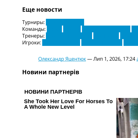
Еще новости
Турниры:
Чемпіонат Світу
Команды:
Англія
Бельгія
Боснія-Герцеговина
Се
Тренеры:
Маурісіо Почеттіно
Руді Гарсія
Томас 
Игроки:
Джуд Беллінгем
Крістіан Пулішич
Ромел
Олександр Яцентюк
—
Лип 1, 2026, 17:24
Новини партнерів