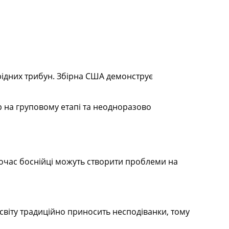
рідних трибун. Збірна США демонструє
р на груповому етапі та неодноразово
очас боснійці можуть створити проблеми на
 світу традиційно приносить несподіванки, тому