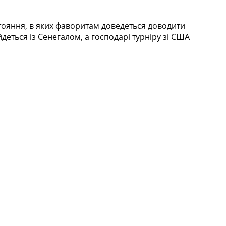
стояння, в яких фаворитам доведеться доводити
йдеться із Сенегалом, а господарі турніру зі США