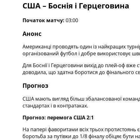
США – Боснія і Герцеговина
Початок матчу:
03:00
Анонс
Американці проводять один із найкращих турнір
організований футбол і добре використовує шви
Для Боснії і Герцеговини вихід до плей-оф вже
доводила, що здатна боротися до фінального св
Прогноз
США мають вигляд більш збалансованої команд
стандартах і в контратаках.
Прогноз: перемога США 2:1
На папері фаворитами всіх трьох протистоянь є 
боротьба за путівки до 1/8 фіналу обіцяє бути 