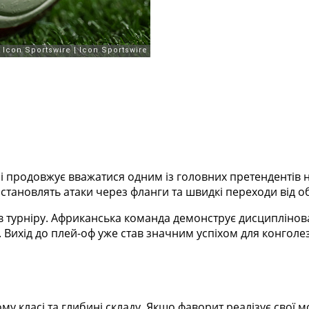
і продовжує вважатися одним із головних претендентів н
у становлять атаки через фланги та швидкі переходи від 
ів турніру. Африканська команда демонструє дисциплінов
. Вихід до плей-оф уже став значним успіхом для конголе
ому класі та глибині складу. Якщо фаворит реалізує свої 