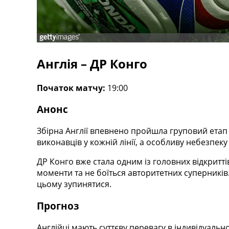
Телепрограма
RU
UA
Categories
Англія – ДР Конго
Головна
Початок матчу:
19:00
Новини футболу
Відео
Анонс
Новини футболу України
Футбольні трансфери
Збірна Англії впевнено пройшла груповий етап 
Останні коментарі
виконавців у кожній лінії, а особливу небезпек
Конкурс прогнозів
Логін
ДР Конго вже стала одним із головних відкритт
Рейтінги
моменти та не боїться авторитетних суперників
Правила
цьому зупинятися.
Колективний прогноз
Турніри
Прогноз
Чемпіонат Світу
Україна. Прем’єр-Ліга
Англійці мають суттєву перевагу в індивідуальн