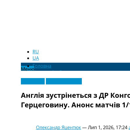
RU
UA
Головна
Меню
Новини футболу
Відео
Ексклюзив
Чемпіонат Світу
Новини футболу України
Футбольні трансфери
Англія зустрінеться з ДР Конг
Останні коментарі
Герцеговину. Анонс матчів 1/
Конкурс прогнозів
Логін
Рейтінги
Правила
Олександр Яцентюк
—
Лип 1, 2026, 17:24
Колективний прогноз