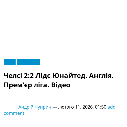
RU
Відео
Ексклюзив
UA
Головна
Меню
Челсі 2:2 Лідс Юнайтед. Англія.
Новини футболу
Відео
Прем’єр ліга. Відео
Новини футболу України
Футбольні трансфери
Останні коментарі
Андрій Чуприн
—
лютого 11, 2026, 01:50
add
Конкурс прогнозів
comment
Логін
Рейтінги
Правила