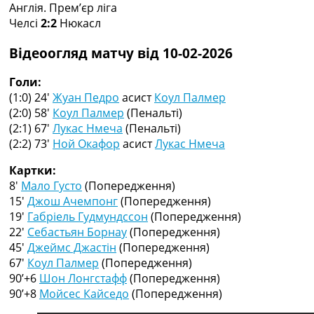
Англія. Прем’єр ліга
Колективний прогноз
Челсі
2:2
Нюкасл
Турніри
Чемпіонат Світу
Відеоогляд матчу від 10-02-2026
Україна. Прем’єр-Ліга
Україна. Перша Ліга
Голи:
Ліга Чемпіонів
(1:0) 24′
Жуан Педро
асист
Коул Палмер
Англія. Прем’єр-Ліга
(2:0) 58′
Коул Палмер
(Пенальті)
Іспанія. Ла Ліга
(2:1) 67′
Лукас Нмеча
(Пенальті)
Ще Турніри >>>
(2:2) 73′
Ной Окафор
асист
Лукас Нмеча
Таблиці
Чемпіонат Світу. Турнирні таблиці
Картки:
Таблиця УПЛ
8′
Мало Густо
(Попередження)
Перша Ліга
15′
Джош Ачемпонг
(Попередження)
Таблиця АПЛ
19′
Габріель Гудмундссон
(Попередження)
Таблиця Ла Ліги
22′
Себастьян Борнау
(Попередження)
Таблиця Ліги Чемпіонів
45′
Джеймс Джастін
(Попередження)
Всі таблиці >>>
67′
Коул Палмер
(Попередження)
Рейтинги
90’+6
Шон Лонгстафф
(Попередження)
Рейтинг країн УЄФА
90’+8
Мойсес Кайседо
(Попередження)
Рейтинг клубів УЄФА