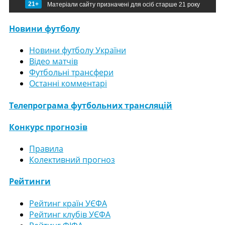
21+
Матеріали сайту призначені для осіб старше 21 року
Новини футболу
Новини футболу України
Відео матчів
Футбольні трансфери
Останні комментарі
Телепрограма футбольних трансляцій
Конкурс прогнозів
Правила
Колективний прогноз
Рейтинги
Рейтинг країн УЄФА
Рейтинг клубів УЄФА