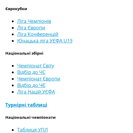
Єврокубки
Ліга Чемпіонів
Ліга Європи
Ліга Конференцій
Юнацька ліга УЄФА U19
Національні збірні
Чемпіонат Світу
Відбір до ЧС
Чемпіонат Європи
Відбір до ЧЄ
Ліга Націй УЄФА
Турнірні таблиці
Національні чемпіонати
Таблиця УПЛ