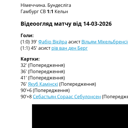
Німеччина. Бундесліга
Турніри
Гамбург СВ
1:1
Кельн
Чемпіонат Світу
Україна. Прем’єр-Ліга
Відеоогляд матчу від 14-03-2026
Україна. Перша Ліга
Ліга Чемпіонів
Голи:
Англія. Прем’єр-Ліга
(1:0) 39′
Фабіо Вієйра
асист
Вільям Мікельбренсі
Іспанія. Ла Ліга
(1:1) 45′
асист
рів ван ден Берг
Ще Турніри >>>
Таблиці
Картки:
Чемпіонат Світу. Турнирні таблиці
32′
(Попередження)
Таблиця УПЛ
36′
(Попередження)
Перша Ліга
41′
(Попередження)
Таблиця АПЛ
76′
Якуб Камінскі
(Попередження)
Таблиця Ла Ліги
90’+6
(Попередження)
Таблиця Ліги Чемпіонів
90’+8
Себастьян Сораас Себулонсен
(Попередже
Всі таблиці >>>
Рейтинги
Рейтинг країн УЄФА
Рейтинг клубів УЄФА
Рейтинг ФІФА