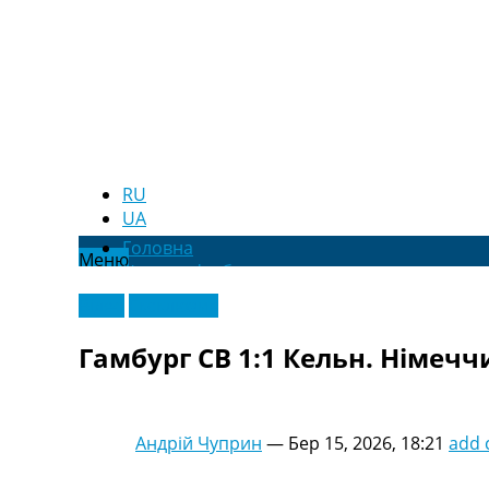
RU
UA
Головна
Меню
Новини футболу
Відео
Відео
Ексклюзив
Новини футболу України
Футбольні трансфери
Гамбург СВ 1:1 Кельн. Німеччи
Останні коментарі
Конкурс прогнозів
Логін
Рейтінги
Андрій Чуприн
—
Бер 15, 2026, 18:21
add
Правила
Колективний прогноз