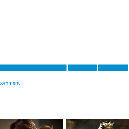
Себастьян Сораас Себулонсен
Фабіо Вієйра
Якуб Камінскі
 comment