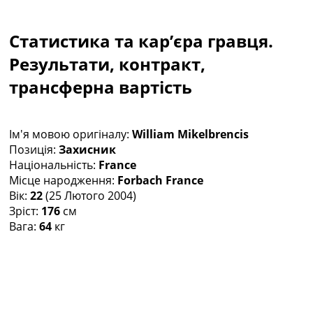
Колективний прогноз
Турніри
Статистика та кар’єра гравця.
Чемпіонат Світу
Україна. Прем’єр-Ліга
Результати, контракт,
Україна. Перша Ліга
трансферна вартість
Ліга Чемпіонів
Англія. Прем’єр-Ліга
Іспанія. Ла Ліга
Ім'я мовою оригіналу:
William Mikelbrencis
Ще Турніри >>>
Позиція:
Захисник
Таблиці
Національність:
France
Чемпіонат Світу. Турнирні таблиці
Місце народження:
Forbach France
Таблиця УПЛ
Вік:
22
(25 Лютого 2004)
Перша Ліга
Зріст:
176
см
Таблиця АПЛ
Вага:
64
кг
Таблиця Ла Ліги
Таблиця Ліги Чемпіонів
Всі таблиці >>>
Рейтинги
Рейтинг країн УЄФА
Рейтинг клубів УЄФА