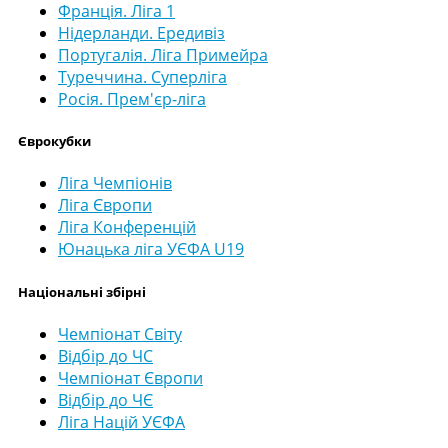
Франція. Ліга 1
Нідерланди. Ередивіз
Португалія. Ліга Примейра
Туреччина. Суперліга
Росія. Прем'єр-ліга
Єврокубки
Ліга Чемпіонів
Ліга Європи
Ліга Конференцій
Юнацька ліга УЄФА U19
Національні збірні
Чемпіонат Світу
Відбір до ЧС
Чемпіонат Європи
Відбір до ЧЄ
Ліга Націй УЄФА