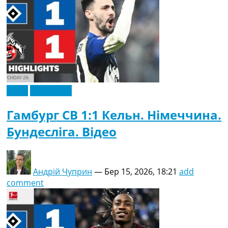
Відео
Ексклюзив
Гамбург СВ 1:1 Кельн. Німеччина.
Бундесліга. Відео
Андрій Чуприн
—
Бер 15, 2026, 18:21
add
comment