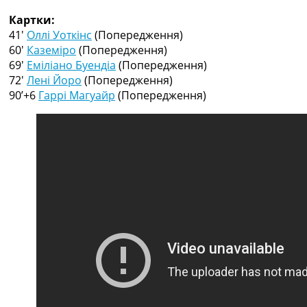
Рейтинг ФІФА
Картки:
Телепрограма
41′
Оллі Уоткінс
(Попередження)
RU
60′
Каземіро
(Попередження)
UA
69′
Еміліано Буендіа
(Попередження)
72′
Лені Йоро
(Попередження)
Categories
90’+6
Гаррі Магуайр
(Попередження)
Головна
Новини футболу
Відео
Новини футболу України
Футбольні трансфери
Останні коментарі
Конкурс прогнозів
Логін
Рейтінги
Правила
Колективний прогноз
Турніри
Чемпіонат Світу