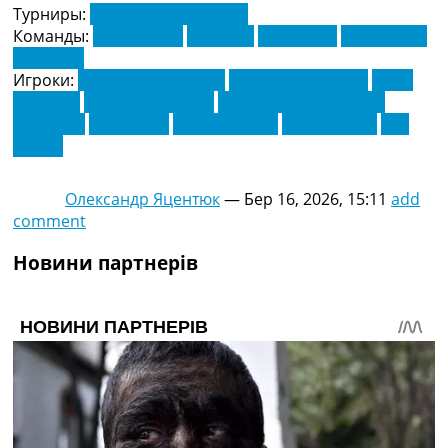
Турниры:
Англія. Прем'єр-Ліга
Команды:
Астон Вілла
Борнмут
Ліверпуль
Манчестер
Юнайтед
Игроки:
Бенджамін Шешко
Бруно Фернандес
Гаррі
Магуайр
Еміліано Буендіа
Ісмаель Беко Фофана
Каземіро
Лені Йоро
Матеус Кунья
Оллі Уоткінс
Рос
Барклі
Олександр Яцентюк
—
Бер 16, 2026, 15:11
add
comment
Новини партнерів