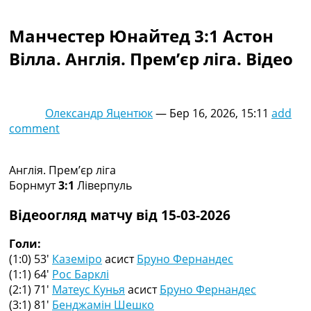
Колективний прогноз
Турніри
Манчестер Юнайтед 3:1 Астон
Чемпіонат Світу
Вілла. Англія. Прем’єр ліга. Відео
Україна. Прем’єр-Ліга
Україна. Перша Ліга
Ліга Чемпіонів
Англія. Прем’єр-Ліга
Олександр Яцентюк
—
Бер 16, 2026, 15:11
add
Іспанія. Ла Ліга
comment
Ще Турніри >>>
Таблиці
Чемпіонат Світу. Турнирні таблиці
Англія. Прем’єр ліга
Таблиця УПЛ
Борнмут
3:1
Ліверпуль
Перша Ліга
Таблиця АПЛ
Відеоогляд матчу від 15-03-2026
Таблиця Ла Ліги
Таблиця Ліги Чемпіонів
Голи:
Всі таблиці >>>
(1:0) 53′
Каземіро
асист
Бруно Фернандес
Рейтинги
(1:1) 64′
Рос Барклі
Рейтинг країн УЄФА
(2:1) 71′
Матеус Кунья
асист
Бруно Фернандес
Рейтинг клубів УЄФА
(3:1) 81′
Бенджамін Шешко