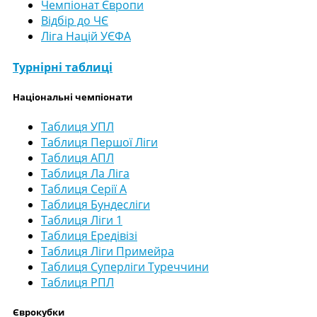
Чемпіонат Європи
Відбір до ЧЄ
Ліга Націй УЄФА
Турнірні таблиці
Національні чемпіонати
Таблиця УПЛ
Таблиця Першої Ліги
Таблиця АПЛ
Таблиця Ла Ліга
Таблиця Серії А
Таблиця Бундесліги
Таблиця Ліги 1
Таблиця Ередівізі
Таблиця Ліги Примейра
Таблиця Суперліги Туреччини
Таблиця РПЛ
Єврокубки