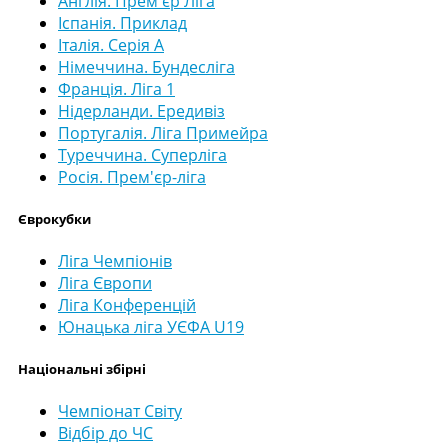
Англія. Прем'єр Ліга
Іспанія. Приклад
Італія. Серія А
Німеччина. Бундесліга
Франція. Ліга 1
Нідерланди. Ередивіз
Португалія. Ліга Примейра
Туреччина. Суперліга
Росія. Прем'єр-ліга
Єврокубки
Ліга Чемпіонів
Ліга Європи
Ліга Конференцій
Юнацька ліга УЄФА U19
Національні збірні
Чемпіонат Світу
Відбір до ЧС