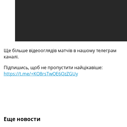
Україна. Прем’єр-Ліга
Україна. Перша Ліга
Ліга Чемпіонів
Англія. Прем’єр-Ліга
Іспанія. Ла Ліга
Ще Турніри >>>
Таблиці
Чемпіонат Світу. Турнирні таблиці
Ще більше відеооглядів матчів в нашому телеграм
Таблиця УПЛ
каналі.
Перша Ліга
Таблиця АПЛ
Підпишись, щоб не пропустити найцікавіше:
Таблиця Ла Ліги
https://t.me/+KO8rsTwQE6QzZGUy
Таблиця Ліги Чемпіонів
Всі таблиці >>>
Рейтинги
Рейтинг країн УЄФА
Рейтинг клубів УЄФА
Рейтинг ФІФА
Телепрограма
Еще новости