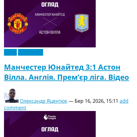
Відео
Ексклюзив
Манчестер Юнайтед 3:1 Астон
Вілла. Англія. Прем’єр ліга. Відео
Олександр Яцентюк
—
Бер 16, 2026, 15:11
add
comment