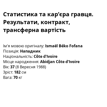
Колективний прогноз
Турніри
Статистика та кар’єра гравця.
Чемпіонат Світу
Україна. Прем’єр-Ліга
Результати, контракт,
Україна. Перша Ліга
трансферна вартість
Ліга Чемпіонів
Англія. Прем’єр-Ліга
Іспанія. Ла Ліга
Ім'я мовою оригіналу:
Ismaël Béko Fofana
Ще Турніри >>>
Позиція:
Нападник
Таблиці
Національність:
Côte d'Ivoire
Чемпіонат Світу. Турнирні таблиці
Місце народження:
Abidjan Côte d'Ivoire
Таблиця УПЛ
Вік:
37
(8 Вересня 1988)
Перша Ліга
Зріст:
182
см
Таблиця АПЛ
Вага:
70
кг
Таблиця Ла Ліги
Таблиця Ліги Чемпіонів
Всі таблиці >>>
Рейтинги
Рейтинг країн УЄФА
Рейтинг клубів УЄФА