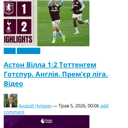
Відео
Ексклюзив
Астон Вілла 1:2 Тоттенгем
Готспур. Англія. Прем’єр ліга.
Відео
Андрій Чуприн
—
Трав 5, 2026, 00:06
add
comment