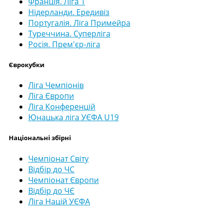
Франція. Ліга 1
Нідерланди. Ередивіз
Португалія. Ліга Примейра
Туреччина. Суперліга
Росія. Прем'єр-ліга
Єврокубки
Ліга Чемпіонів
Ліга Європи
Ліга Конференцій
Юнацька ліга УЄФА U19
Національні збірні
Чемпіонат Світу
Відбір до ЧС
Чемпіонат Європи
Відбір до ЧЄ
Ліга Націй УЄФА