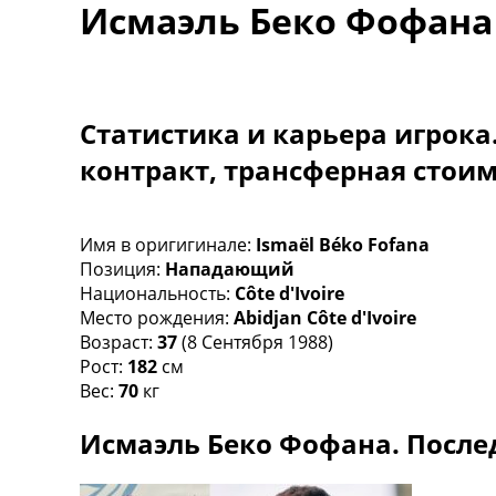
Исмаэль Беко Фофана
Турниры
Чемпионат Мира
Украина. Премьер-Лига
Украина. Первая Лига
Лига Чемпионов
Статистика и карьера игрока
Англия. Премьер Лига
контракт, трансферная стои
Испания. Ла Лига
Другие Турниры >>>
Таблицы
Таблицы групп Чемпионата Мира
Имя в оригигинале:
Ismaël Béko Fofana
Украина. Премьер-Лига
Позиция:
Нападающий
Украина. Первая Лига
Национальность:
Côte d'Ivoire
Лига Чемпионов. Таблицы групп
Место рождения:
Abidjan Côte d'Ivoire
Англия. Премьер-Лига
Возраст:
37
(8 Сентября 1988)
Испания. Ла Лига
Рост:
182
см
Все таблицы >>>
Вес:
70
кг
Рейтинги
Исмаэль Беко Фофана. После
Рейтинг стран УЕФА
Рейтинг клубов УЕФА
Рейтинг ФИФА