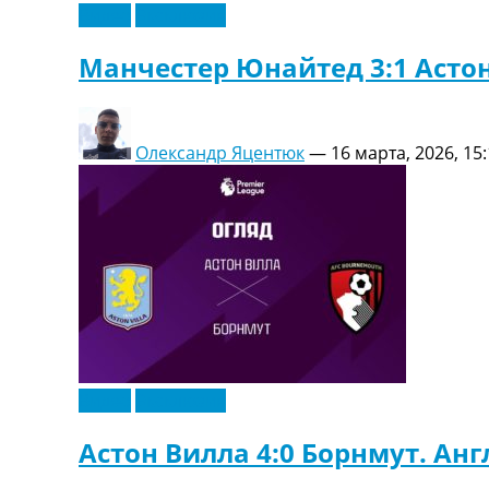
Видео
Эксклюзив
Манчестер Юнайтед 3:1 Астон
Олександр Яцентюк
—
16 марта, 2026, 15
Видео
Эксклюзив
Астон Вилла 4:0 Борнмут. Ан