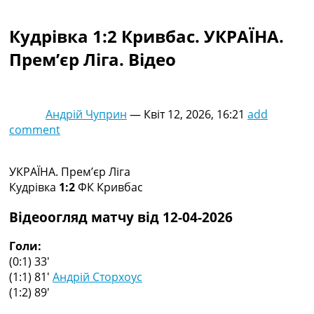
Колективний прогноз
Турніри
Кудрівка 1:2 Кривбас. УКРАЇНА.
Чемпіонат Світу
Прем’єр Ліга. Відео
Україна. Прем’єр-Ліга
Україна. Перша Ліга
Ліга Чемпіонів
Англія. Прем’єр-Ліга
Андрій Чуприн
—
Квіт 12, 2026, 16:21
add
Іспанія. Ла Ліга
comment
Ще Турніри >>>
Таблиці
Чемпіонат Світу. Турнирні таблиці
УКРАЇНА. Прем’єр Ліга
Таблиця УПЛ
Кудрівка
1:2
ФК Кривбас
Перша Ліга
Таблиця АПЛ
Відеоогляд матчу від 12-04-2026
Таблиця Ла Ліги
Таблиця Ліги Чемпіонів
Голи:
Всі таблиці >>>
(0:1) 33′
Рейтинги
(1:1) 81′
Андрій Сторхоус
Рейтинг країн УЄФА
(1:2) 89′
Рейтинг клубів УЄФА