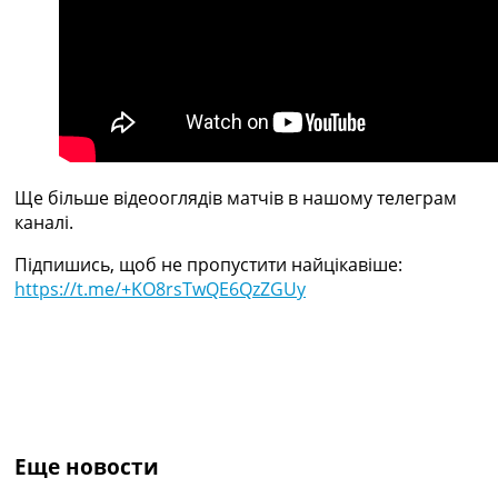
Україна. Прем’єр-Ліга
Україна. Перша Ліга
Ліга Чемпіонів
Англія. Прем’єр-Ліга
Іспанія. Ла Ліга
Ще Турніри >>>
Таблиці
Чемпіонат Світу. Турнирні таблиці
Ще більше відеооглядів матчів в нашому телеграм
Таблиця УПЛ
каналі.
Перша Ліга
Таблиця АПЛ
Підпишись, щоб не пропустити найцікавіше:
Таблиця Ла Ліги
https://t.me/+KO8rsTwQE6QzZGUy
Таблиця Ліги Чемпіонів
Всі таблиці >>>
Рейтинги
Рейтинг країн УЄФА
Рейтинг клубів УЄФА
Рейтинг ФІФА
Телепрограма
Еще новости