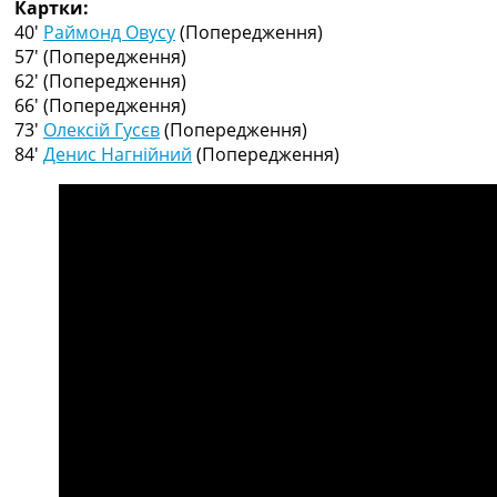
Картки:
Рейтинг ФІФА
40′
Раймонд Овусу
(Попередження)
Телепрограма
57′
(Попередження)
RU
62′
(Попередження)
UA
66′
(Попередження)
73′
Олексій Гусєв
(Попередження)
Categories
84′
Денис Нагнійний
(Попередження)
Головна
Новини футболу
Відео
Новини футболу України
Футбольні трансфери
Останні коментарі
Конкурс прогнозів
Логін
Рейтінги
Правила
Колективний прогноз
Турніри
Чемпіонат Світу