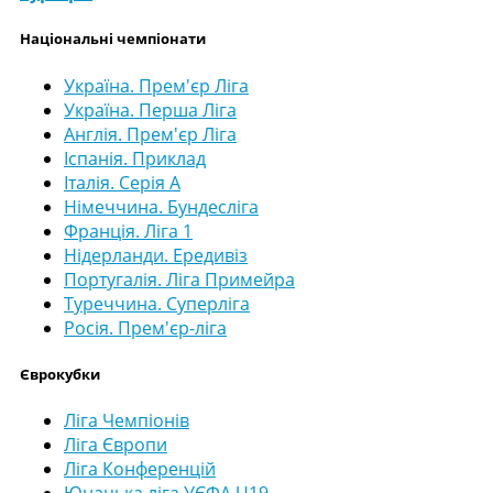
Національні чемпіонати
Україна. Прем'єр Ліга
Україна. Перша Ліга
Англія. Прем'єр Ліга
Іспанія. Приклад
Італія. Серія А
Німеччина. Бундесліга
Франція. Ліга 1
Нідерланди. Ередивіз
Португалія. Ліга Примейра
Туреччина. Суперліга
Росія. Прем'єр-ліга
Єврокубки
Ліга Чемпіонів
Ліга Європи
Ліга Конференцій
Юнацька ліга УЄФА U19