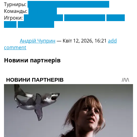
Турниры:
Чемпіонат України з футболу. УПЛ
Команды:
ФК Кривбас
Игроки:
Андрій Сторхоус
Денис Нагнійний
Олексій
Гусєв
Раймонд Овусу
Андрій Чуприн
—
Квіт 12, 2026, 16:21
add
comment
Новини партнерів