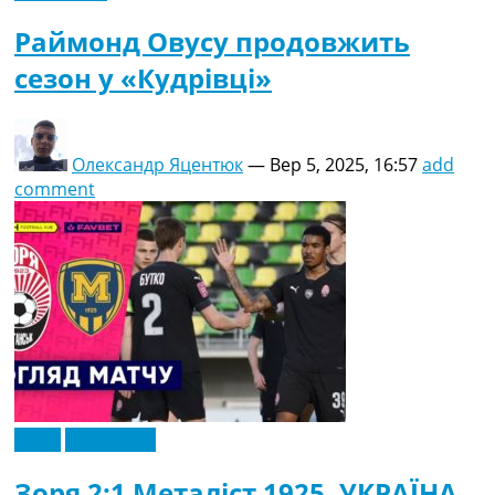
Раймонд Овусу продовжить
сезон у «Кудрівці»
Олександр Яцентюк
—
Вер 5, 2025, 16:57
add
comment
Відео
Ексклюзив
Зоря 2:1 Металіст 1925. УКРАЇНА.