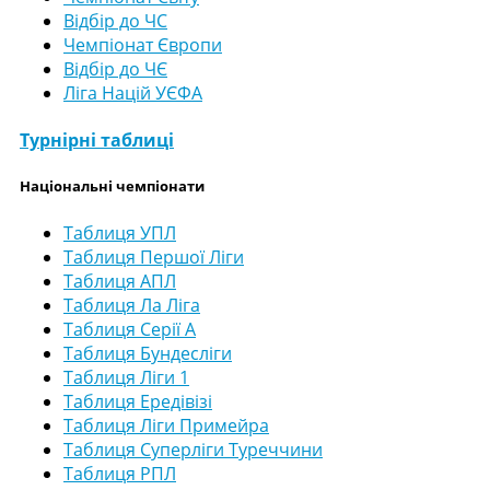
Відбір до ЧС
Чемпіонат Європи
Відбір до ЧЄ
Ліга Націй УЄФА
Турнірні таблиці
Національні чемпіонати
Таблиця УПЛ
Таблиця Першої Ліги
Таблиця АПЛ
Таблиця Ла Ліга
Таблиця Серії А
Таблиця Бундесліги
Таблиця Ліги 1
Таблиця Ередівізі
Таблиця Ліги Примейра
Таблиця Суперліги Туреччини
Таблиця РПЛ