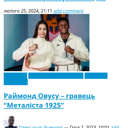
лютого 25, 2024, 21:11
add comment
Ексклюзив
Новини футболу України
Футбольні
трансфери
Раймонд Овусу – гравець
“Металіста 1925”
Олександр Яцентюк
—
Груд 2, 2023, 10:01
add