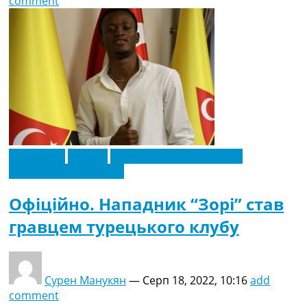
comment
Ексклюзив
Європа
Новини футболу України
Футбольні трансфери
Офіційно. Нападник “Зорі” став
гравцем турецького клубу
Сурен Манукян
—
Серп 18, 2022, 10:16
add
comment