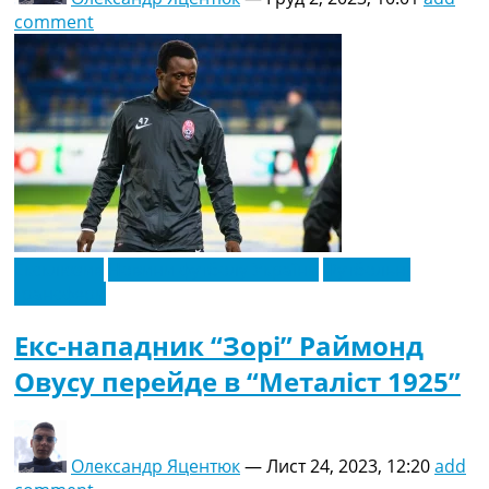
comment
Ексклюзив
Новини футболу України
Футбольні
трансфери
Екс-нападник “Зорі” Раймонд
Овусу перейде в “Металіст 1925”
Олександр Яцентюк
—
Лист 24, 2023, 12:20
add