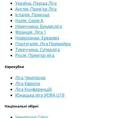
Україна. Перша Ліга
Англія. Прем'єр Ліга
Іспанія. Приклад
Італія. Серія А
Німеччина. Бундесліга
Франція. Ліга 1
Нідерланди. Ередивіз
Португалія. Ліга Примейра
Туреччина. Суперліга
Росія. Прем'єр-ліга
Єврокубки
Ліга Чемпіонів
Ліга Європи
Ліга Конференцій
Юнацька ліга УЄФА U19
Національні збірні
Чемпіонат Світу