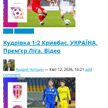
Відео
Ексклюзив
Кудрівка 1:2 Кривбас. УКРАЇНА.
Прем’єр Ліга. Відео
Андрій Чуприн
—
Квіт 12, 2026, 16:21
add
comment