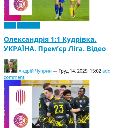
Відео
Ексклюзив
Олександрія 1:1 Кудрівка.
УКРАЇНА. Прем’єр Ліга. Відео
Андрій Чуприн
—
Груд 14, 2025, 15:02
add
comment