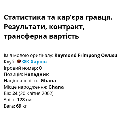
Колективний прогноз
Турніри
Статистика та кар’єра гравця.
Чемпіонат Світу
Україна. Прем’єр-Ліга
Результати, контракт,
Україна. Перша Ліга
трансферна вартість
Ліга Чемпіонів
Англія. Прем’єр-Ліга
Іспанія. Ла Ліга
Ім'я мовою оригіналу:
Raymond Frimpong Owusu
Ще Турніри >>>
Клуб:
ФК Харків
Таблиці
Ігровий номер:
0
Чемпіонат Світу. Турнирні таблиці
Позиція:
Нападник
Таблиця УПЛ
Національність:
Ghana
Перша Ліга
Місце народження:
Ghana
Таблиця АПЛ
Вік:
24
(20 Квітня 2002)
Таблиця Ла Ліги
Зріст:
178
см
Таблиця Ліги Чемпіонів
Вага:
69
кг
Всі таблиці >>>
Рейтинги
Рейтинг країн УЄФА
Рейтинг клубів УЄФА