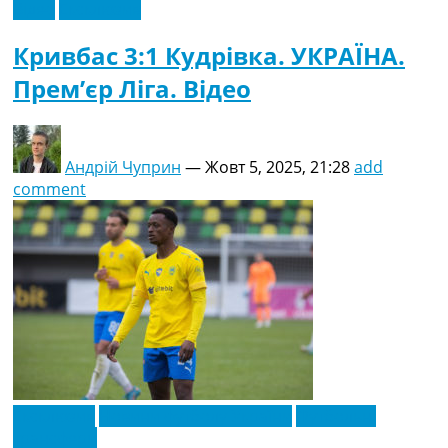
Відео
Ексклюзив
Кривбас 3:1 Кудрівка. УКРАЇНА.
Прем’єр Ліга. Відео
Андрій Чуприн
—
Жовт 5, 2025, 21:28
add
comment
Ексклюзив
Новини футболу України
Футбольні
трансфери