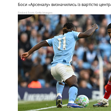
Боси «Арсеналу» визначились із вартістю центр
Турніри
Чемпіонат Світу
Embed from Getty Images
Україна. Прем’єр-Ліга
Україна. Перша Ліга
Ліга Чемпіонів
Англія. Прем’єр-Ліга
Іспанія. Ла Ліга
Ще Турніри >>>
Таблиці
Чемпіонат Світу. Турнирні таблиці
Таблиця УПЛ
Перша Ліга
Таблиця АПЛ
Таблиця Ла Ліги
Таблиця Ліги Чемпіонів
Всі таблиці >>>
Рейтинги
Рейтинг країн УЄФА
Рейтинг клубів УЄФА
Рейтинг ФІФА