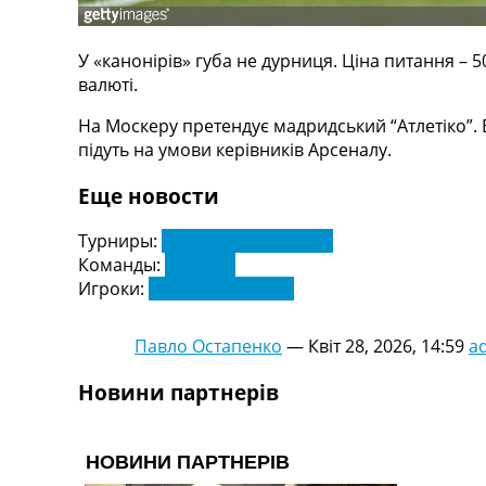
Телепрограма
RU
У «канонірів» губа не дурниця. Ціна питання – 5
UA
валюті.
Categories
На Москеру претендує мадридський “Атлетіко”. 
підуть на умови керівників Арсеналу.
Головна
Еще новости
Новини футболу
Відео
Турниры:
Англія. Прем'єр-Ліга
Новини футболу України
Команды:
Арсенал
Футбольні трансфери
Игроки:
Крістіан Москера
Останні коментарі
Конкурс прогнозів
Логін
Павло Остапенко
—
Квіт 28, 2026, 14:59
a
Рейтінги
Правила
Новини партнерів
Колективний прогноз
Турніри
Чемпіонат Світу
Україна. Прем’єр-Ліга