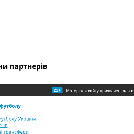
и партнерів
21+
Матеріали сайту призначені для о
футболу
утболу України
тчів
і трансфери