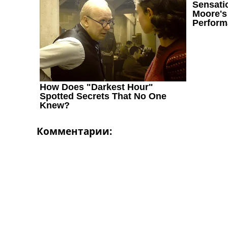
Україна. Перша Ліга
Ліга Чемпіонів
Англія. Прем’єр-Ліга
Іспанія. Ла Ліга
Ще Турніри >>>
Таблиці
Чемпіонат Світу. Турнирні таблиці
Таблиця УПЛ
Перша Ліга
Таблиця АПЛ
Таблиця Ла Ліги
Комментарии:
Таблиця Ліги Чемпіонів
Всі таблиці >>>
Рейтинги
Рейтинг країн УЄФА
Рейтинг клубів УЄФА
Рейтинг ФІФА
Телепрограма