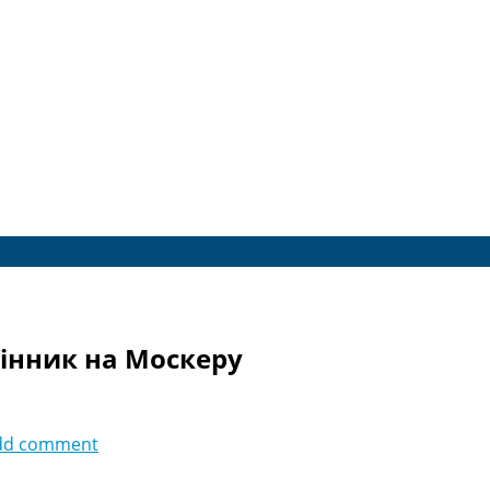
інник на Москеру
dd comment