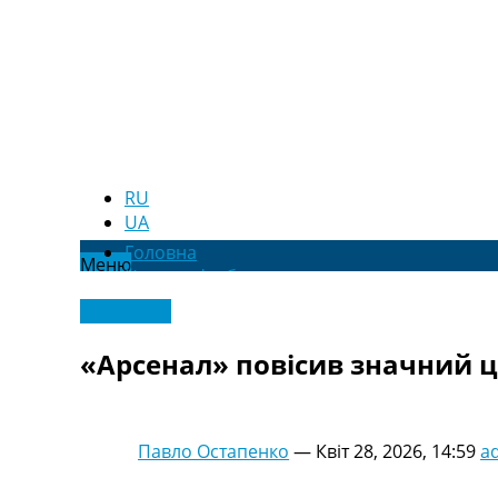
RU
UA
Головна
Меню
Новини футболу
Відео
Ексклюзив
Новини футболу України
Футбольні трансфери
«Арсенал» повісив значний ц
Останні коментарі
Конкурс прогнозів
Логін
Рейтінги
Павло Остапенко
—
Квіт 28, 2026, 14:59
a
Правила
Колективний прогноз