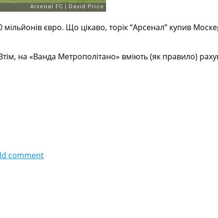
0 мільйонів євро. Що цікаво, торік “Арсенал” купив Москер
Втім, на «Ванда Метрополітано» вміють (як правило) рах
dd comment