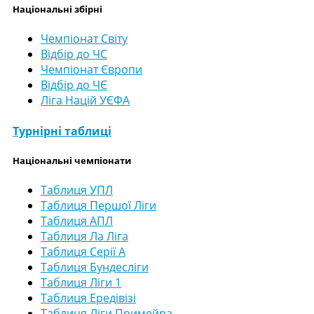
Національні збірні
Чемпіонат Світу
Відбір до ЧС
Чемпіонат Європи
Відбір до ЧЄ
Ліга Націй УЄФА
Турнірні таблиці
Національні чемпіонати
Таблиця УПЛ
Таблиця Першої Ліги
Таблиця АПЛ
Таблиця Ла Ліга
Таблиця Серії А
Таблиця Бундесліги
Таблиця Ліги 1
Таблиця Ередівізі
Таблиця Ліги Примейра