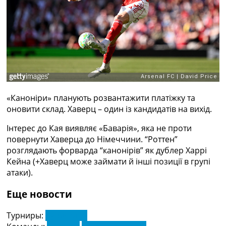
Рейтинг ФІФА
Телепрограма
RU
UA
Categories
Головна
«Каноніри» планують розвантажити платіжку та
Новини футболу
оновити склад. Хаверц – один із кандидатів на вихід.
Відео
Новини футболу України
Інтерес до Кая виявляє «Баварія», яка не проти
Футбольні трансфери
повернути Хаверца до Німеччини. “Роттен”
Останні коментарі
розглядають форварда “канонірів” як дублер Харрі
Конкурс прогнозів
Кейна (+Хаверц може займати й інші позиції в групі
Логін
атаки).
Рейтінги
Правила
Еще новости
Колективний прогноз
Турніри
Турниры:
Бундесліга
Чемпіонат Світу