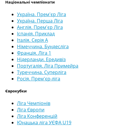
Національні чемпіонати
Україна. Прем'єр Ліга
Україна. Перша Ліга
Англія. Прем'єр Ліга
Іспанія. Приклад
Італія. Серія А
Німеччина. Бундесліга
Франція. Ліга 1
Нідерланди. Ередивіз
Португалія. Ліга Примейра
Туреччина. Суперліга
Росія. Прем'єр-ліга
Єврокубки
Ліга Чемпіонів
Ліга Європи
Ліга Конференцій
Юнацька ліга УЄФА U19