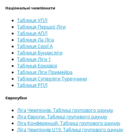
Національні чемпіонати
Таблиця УПЛ
Таблиця Першої Ліги
Таблиця АПЛ
Таблиця Ла Ліга
Таблиця Серії А
Таблиця Бундесліги
Таблиця Ліги 1
Таблиця Ередівізі
Таблиця Ліги Примейра
Таблиця Суперліги Туреччини
Таблиця РПЛ
Єврокубки
Ліга Чемпіонів. Таблиці групового раунду
Ліга Європи. Таблиці групового раунду
Ліга Конференцій. Таблиці групового раунду
Ліга Чемпіонів U19. Таблиці групового раунду