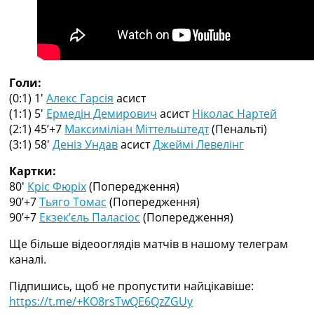
Рейтинг ФІФА
Телепрограма
RU
UA
Голи:
Categories
(0:1) 1′
Алекс Гарсія
асист
(1:1) 5′
Ермедін Демирович
асист
Ніколас Нартей
Головна
(2:1) 45’+7
Максиміліан Міттельштедт
(Пенальті)
Новини футболу
(3:1) 58′
Деніз Ундав
асист
Джеймі Левелінг
Відео
Новини футболу України
Картки:
Футбольні трансфери
80′
Кріс Фюріх
(Попередження)
Останні коментарі
90’+7
Тьяго Томас
(Попередження)
Конкурс прогнозів
90’+7
Екзек’єль Паласіос
(Попередження)
Логін
Ще більше відеооглядів матчів в нашому телеграм
Рейтінги
каналі.
Правила
Колективний прогноз
Підпишись, щоб не пропустити найцікавіше:
Турніри
https://t.me/+KO8rsTwQE6QzZGUy
Чемпіонат Світу