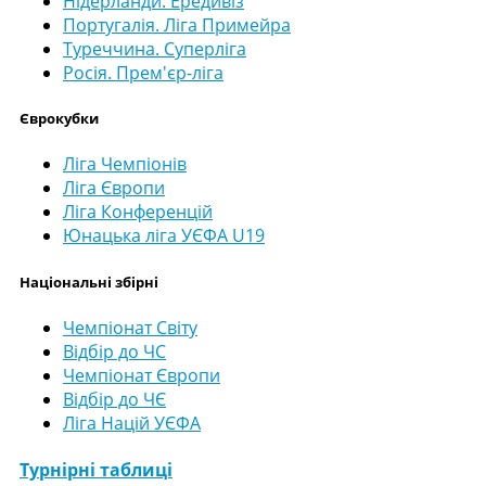
Нідерланди. Ередивіз
Португалія. Ліга Примейра
Туреччина. Суперліга
Росія. Прем'єр-ліга
Єврокубки
Ліга Чемпіонів
Ліга Європи
Ліга Конференцій
Юнацька ліга УЄФА U19
Національні збірні
Чемпіонат Світу
Відбір до ЧС
Чемпіонат Європи
Відбір до ЧЄ
Ліга Націй УЄФА
Турнірні таблиці