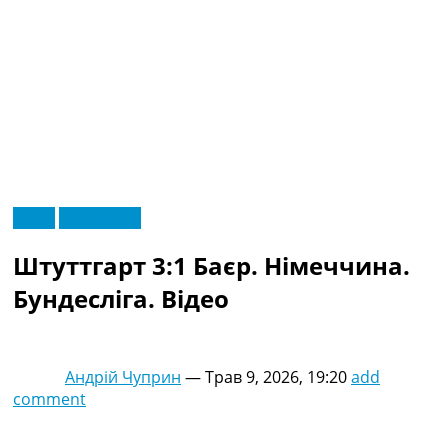
RU
Відео
Ексклюзив
UA
Головна
Меню
Штуттгарт 3:1 Баєр. Німеччина.
Новини футболу
Відео
Бундесліга. Відео
Новини футболу України
Футбольні трансфери
Останні коментарі
Андрій Чуприн
—
Трав 9, 2026, 19:20
add
Конкурс прогнозів
comment
Логін
Рейтінги
Правила