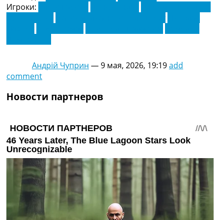
Игроки:
Алекс Гарсия
Дениз Ундав
Джейми Левелинг
Крис Фюрих
Максимилиан Миттельштедт
Николас
Нартей
Тьяго Томас
Экзекьель Паласиос
Эрмедин
Демирович
Андрій Чуприн
—
9 мая, 2026, 19:19
add
comment
Новости партнеров