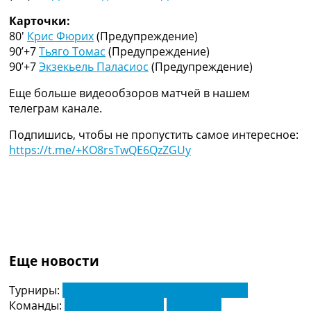
Украина. Премьер-Лига
Карточки:
Украина. Первая Лига
80′
Крис Фюрих
(Предупреждение)
Лига Чемпионов
90’+7
Тьяго Томас
(Предупреждение)
Англия. Премьер Лига
90’+7
Экзекьель Паласиос
(Предупреждение)
Испания. Ла Лига
Другие Турниры >>>
Еще больше видеообзоров матчей в нашем
Таблицы
телеграм канале.
Таблицы групп Чемпионата Мира
Украина. Премьер-Лига
Подпишись, чтобы не пропустить самое интересное:
Украина. Первая Лига
https://t.me/+KO8rsTwQE6QzZGUy
Лига Чемпионов. Таблицы групп
Англия. Премьер-Лига
Испания. Ла Лига
Все таблицы >>>
Рейтинги
Рейтинг стран УЕФА
Рейтинг клубов УЕФА
Еще новости
Рейтинг ФИФА
ТВ программа
Турниры:
Чемпионат Германии. Бундеслига
Команды:
Байер Леверкузен
Штуттгарт