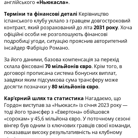
англійського
«Ньюкасла»
.
Україна. Прем’єр-Ліга
Україна. Перша Ліга
Терміни та фінансові деталі
Керівництво
Ліга Чемпіонів
іспанського клубу уклало з гравцем довгостроковий
Англія. Прем’єр-Ліга
контракт, який розрахований до літа
2031 року
. Хоча
Іспанія. Ла Ліга
офіційні особи не розголошують фінансові
Ще Турніри >>>
подробиці угоди, ситуацію прояснив авторитетний
Таблиці
інсайдер Фабріціо Романо.
Чемпіонат Світу. Турнирні таблиці
Таблиця УПЛ
За його даними, базова компенсація за перехід
Перша Ліга
склала фіксовані
70 мільйонів євро
. Крім того, в
Таблиця АПЛ
договорі прописана система бонусних виплат,
Таблиця Ла Ліги
завдяки яким підсумкова сума трансферу може
Таблиця Ліги Чемпіонів
досягти позначки у
80 мільйонів євро
.
Всі таблиці >>>
Кар’єрний шлях та статистика
Нагадаємо, що
Рейтинги
Гордон виступав за «Ньюкасл» із січня 2023 року —
Рейтинг країн УЄФА
тоді його трансфер з «Евертона» обійшовся
Рейтинг клубів УЄФА
«сорокам» у 45,6 мільйона євро. У поточному сезоні
Рейтинг ФІФА
вінгер був одним із ключових гравців своєї команди,
Телепрограма
показавши високу результативність на клубному