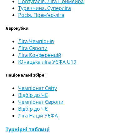
Португалія. Ліга Примейра
Туреччина. Суперліга
Росія. Прем'єр-ліга
Єврокубки
Ліга Чемпіонів
Ліга Європи
Ліга Конференцій
Юнацька ліга УЄФА U19
Національні збірні
Чемпіонат Світу
Відбір до ЧС
Чемпіонат Європи
Відбір до ЧЄ
Ліга Націй УЄФА
Турнірні таблиці