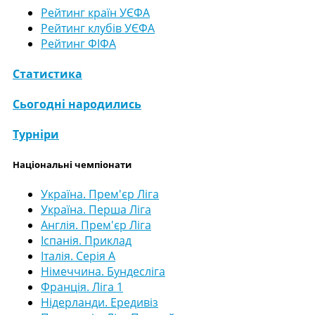
Рейтинг країн УЄФА
Рейтинг клубів УЄФА
Рейтинг ФІФА
Статистика
Сьогодні народились
Турніри
Національні чемпіонати
Україна. Прем'єр Ліга
Україна. Перша Ліга
Англія. Прем'єр Ліга
Іспанія. Приклад
Італія. Серія А
Німеччина. Бундесліга
Франція. Ліга 1
Нідерланди. Ередивіз