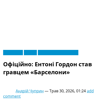
RU
Ексклюзив
Іспанія
Футбольні трансфери
UA
Головна
Меню
Офіційно: Ентоні Гордон став
Новини футболу
Відео
гравцем «Барселони»
Новини футболу України
Футбольні трансфери
Останні коментарі
Андрій Чуприн
—
Трав 30, 2026, 01:24
add
Конкурс прогнозів
comment
Логін
Рейтінги
Правила