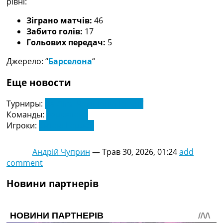
рівні:
Зіграно матчів:
46
Забито голів:
17
Гольових передач:
5
Джерело: “
Барселона
“
Еще новости
Турниры:
Ла Ліга. Чемпіонат Іспанії
Команды:
Барселона
Игроки:
Ентоні Гордон
Андрій Чуприн
—
Трав 30, 2026, 01:24
add
comment
Новини партнерів