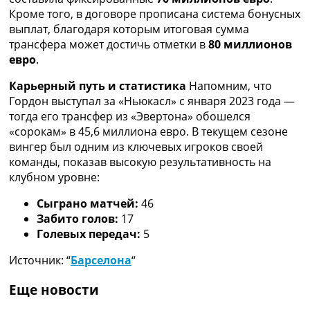
Украина. Премьер-Лига
Кроме того, в договоре прописана система бонусных
Украина. Первая Лига
выплат, благодаря которым итоговая сумма
Лига Чемпионов
трансфера может достичь отметки в
80 миллионов
Англия. Премьер Лига
евро
.
Испания. Ла Лига
Карьерный путь и статистика
Напомним, что
Другие Турниры >>>
Гордон выступал за «Ньюкасл» с января 2023 года —
Таблицы
тогда его трансфер из «Эвертона» обошелся
Таблицы групп Чемпионата Мира
«сорокам» в 45,6 миллиона евро. В текущем сезоне
Украина. Премьер-Лига
вингер был одним из ключевых игроков своей
Украина. Первая Лига
команды, показав высокую результативность на
Лига Чемпионов. Таблицы групп
клубном уровне:
Англия. Премьер-Лига
Испания. Ла Лига
Сыграно матчей:
46
Все таблицы >>>
Забито голов:
17
Рейтинги
Голевых передач:
5
Рейтинг стран УЕФА
Рейтинг клубов УЕФА
Источник: “
Барселона
“
Рейтинг ФИФА
ТВ программа
Еще новости