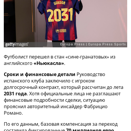
Рейтинг ФИФА
ТВ программа
RU
UA
Categories
Главная
Футболист перешел в стан «сине-гранатовых» из
Новости футбола
английского
«Ньюкасла»
.
Видео
Трансферы
Сроки и финансовые детали
Руководство
Новости футбола Украины
испанского клуба заключило с игроком
Последние комментарии
долгосрочный контракт, который рассчитан до лета
Конкурс прогнозов
2031 года
. Хотя официальные лица не разглашают
Логин
финансовые подробности сделки, ситуацию
Рейтинги
прояснил авторитетный инсайдер Фабрицио
Правила
Романо.
Коллективный прогноз
Турниры
По его данным, базовая компенсация за переход
Чемпионат Мира
составила фиксированные
70 миллионов евро
.