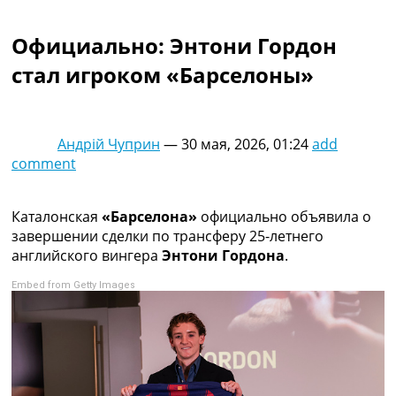
Коллективный прогноз
Турниры
Официально: Энтони Гордон
Чемпионат Мира
стал игроком «Барселоны»
Украина. Премьер-Лига
Украина. Первая Лига
Лига Чемпионов
Англия. Премьер Лига
Андрій Чуприн
—
30 мая, 2026, 01:24
add
Испания. Ла Лига
comment
Другие Турниры >>>
Таблицы
Таблицы групп Чемпионата Мира
Каталонская
«Барселона»
официально объявила о
Украина. Премьер-Лига
завершении сделки по трансферу 25-летнего
Украина. Первая Лига
английского вингера
Энтони Гордона
.
Лига Чемпионов. Таблицы групп
Embed from Getty Images
Англия. Премьер-Лига
Испания. Ла Лига
Все таблицы >>>
Рейтинги
Рейтинг стран УЕФА
Рейтинг клубов УЕФА