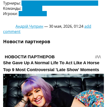
Турниры:
Чемпионат Испании по футболу. Ла Лига
Команды:
Барселона
Игроки:
Энтони Гордон
Андрій Чуприн
—
30 мая, 2026, 01:24
add
comment
Новости партнеров