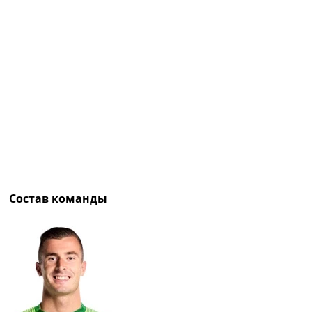
Рейтинг ФИФА
ТВ программа
RU
UA
Categories
Главная
Новости футбола
Видео
Трансферы
Новости футбола Украины
Состав команды
Последние комментарии
Конкурс прогнозов
Логин
Рейтинги
Правила
Коллективный прогноз
Турниры
Чемпионат Мира