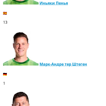
Иньяки Пенья
Украина. Премьер-Лига
Украина. Первая Лига
Лига Чемпионов
Англия. Премьер Лига
13
Испания. Ла Лига
Другие Турниры >>>
Таблицы
Таблицы групп Чемпионата Мира
Украина. Премьер-Лига
Украина. Первая Лига
Лига Чемпионов. Таблицы групп
Англия. Премьер-Лига
Марк-Андре тер Штеген
Испания. Ла Лига
Все таблицы >>>
Рейтинги
Рейтинг стран УЕФА
1
Рейтинг клубов УЕФА
Рейтинг ФИФА
ТВ программа