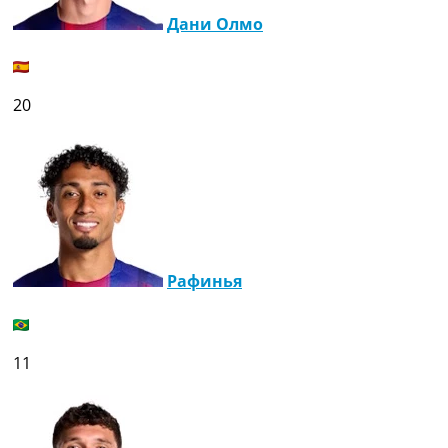
Дани Олмо
20
Рафинья
11