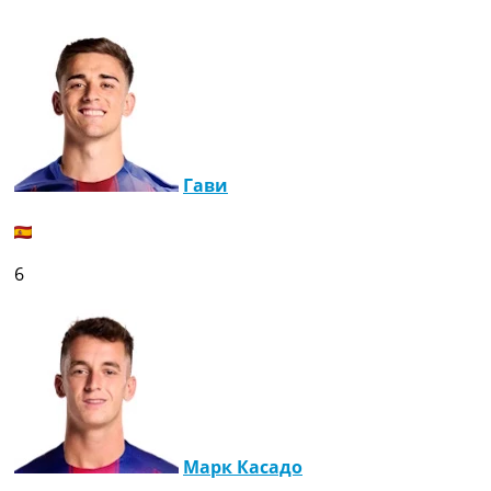
Гави
6
Марк Касадо