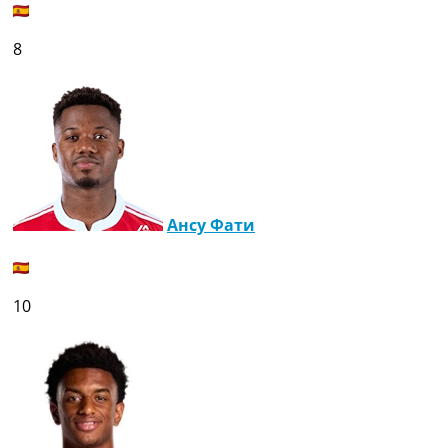
8
Ансу Фати
10