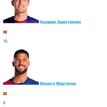
Андреас Кристенсен
15
Иньиго Мартинес
5