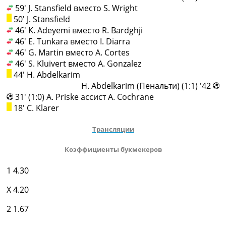
59' J. Stansfield вместо S. Wright
50' J. Stansfield
46' K. Adeyemi вместо R. Bardghji
46' E. Tunkara вместо I. Diarra
46' G. Martin вместо A. Cortes
46' S. Kluivert вместо A. Gonzalez
44' H. Abdelkarim
42' (1:1) H. Abdelkarim (Пенальти)
31' (1:0) A. Priske ассист A. Cochrane
18' C. Klarer
Трансляции
Коэффициенты букмекеров
1
4.30
X
4.20
2
1.67