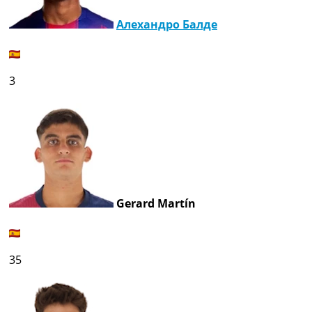
Алехандро Балде
3
Gerard Martín
35