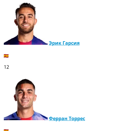
Эрик Гарсия
12
Ферран Торрес