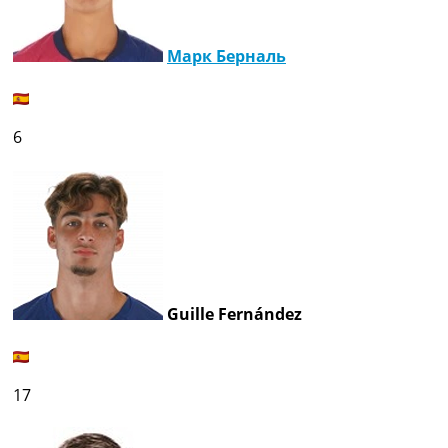
Марк Берналь
6
Guille Fernández
17