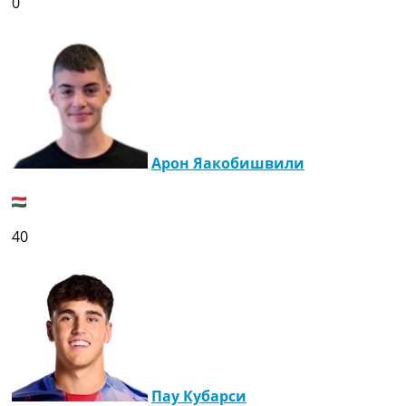
0
Арон Яакобишвили
40
Пау Кубарси