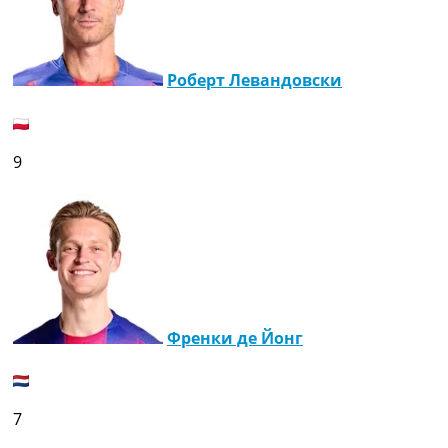
Роберт Левандовски
9
Френки де Йонг
7