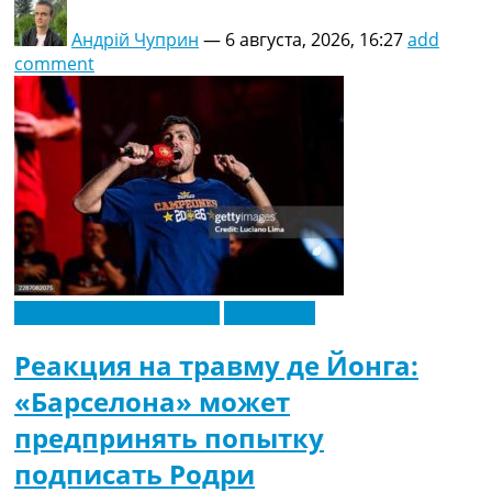
Андрій Чуприн
—
6 августа, 2026, 16:27
add
comment
Футбольные трансферы
Эксклюзив
Реакция на травму де Йонга:
«Барселона» может
предпринять попытку
подписать Родри