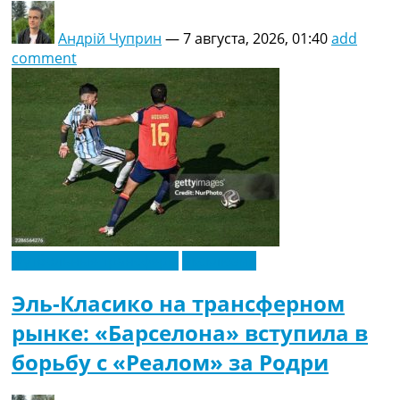
Андрій Чуприн
—
7 августа, 2026, 01:40
add
comment
Футбольные трансферы
Эксклюзив
Эль-Класико на трансферном
рынке: «Барселона» вступила в
борьбу с «Реалом» за Родри