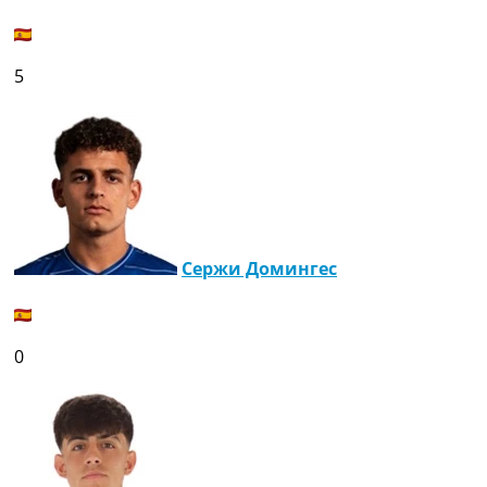
5
Сержи Домингес
0