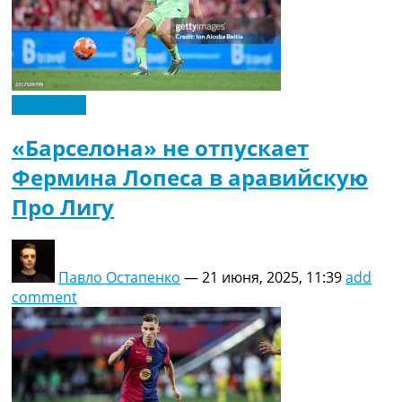
Эксклюзив
«Барселона» не отпускает
Фермина Лопеса в аравийскую
Про Лигу
Павло Остапенко
—
21 июня, 2025, 11:39
add
comment