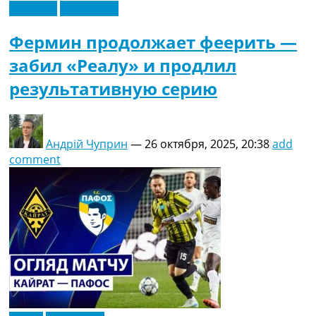
Испания
Эксклюзив
Фермин продолжает феерить —
забил «Реалу» и продлил
результативную серию
Андрій Чуприн
—
26 октября, 2025, 20:38
add
comment