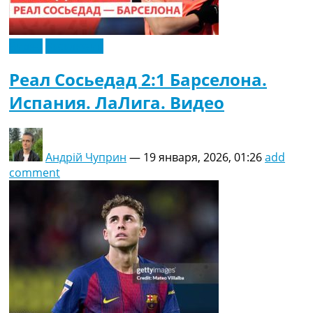
Видео
Эксклюзив
Реал Сосьедад 2:1 Барселона.
Испания. ЛаЛига. Видео
Андрій Чуприн
—
19 января, 2026, 01:26
add
comment