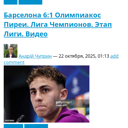
Видео
Эксклюзив
Барселона 6:1 Олимпиакос
Пиреи. Лига Чемпионов. Этап
Лиги. Видео
Андрій Чуприн
—
22 октября, 2025, 01:13
add
comment
Испания
Эксклюзив