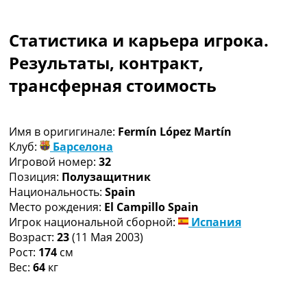
Коллективный прогноз
Турниры
Статистика и карьера игрока.
Чемпионат Мира
Украина. Премьер-Лига
Результаты, контракт,
Украина. Первая Лига
трансферная стоимость
Лига Чемпионов
Англия. Премьер Лига
Испания. Ла Лига
Имя в оригигинале:
Fermín López Martín
Другие Турниры >>>
Клуб:
Барселона
Таблицы
Игровой номер:
32
Таблицы групп Чемпионата Мира
Позиция:
Полузащитник
Украина. Премьер-Лига
Национальность:
Spain
Украина. Первая Лига
Место рождения:
El Campillo Spain
Лига Чемпионов. Таблицы групп
Игрок национальной сборной:
Испания
Англия. Премьер-Лига
Возраст:
23
(11 Мая 2003)
Испания. Ла Лига
Рост:
174
см
Все таблицы >>>
Вес:
64
кг
Рейтинги
Рейтинг стран УЕФА
Рейтинг клубов УЕФА