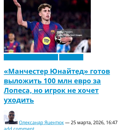
Футбольные трансферы
Эксклюзив
«Манчестер Юнайтед» готов
выложить 100 млн евро за
Лопеса, но игрок не хочет
уходить
Олександр Яцентюк
—
25 марта, 2026, 16:47
add comment