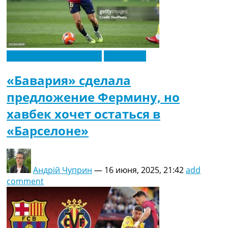
Футбольные трансферы
Эксклюзив
«Бавария» сделала
предложение Фермину, но
хавбек хочет остаться в
«Барселоне»
Андрій Чуприн
—
16 июня, 2025, 21:42
add
comment