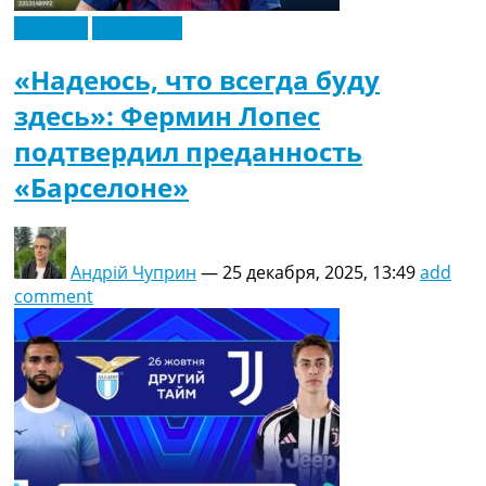
Испания
Эксклюзив
«Надеюсь, что всегда буду
здесь»: Фермин Лопес
подтвердил преданность
«Барселоне»
Андрій Чуприн
—
25 декабря, 2025, 13:49
add
comment