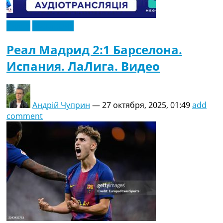
Видео
Эксклюзив
Реал Мадрид 2:1 Барселона.
Испания. ЛаЛига. Видео
Андрій Чуприн
—
27 октября, 2025, 01:49
add
comment