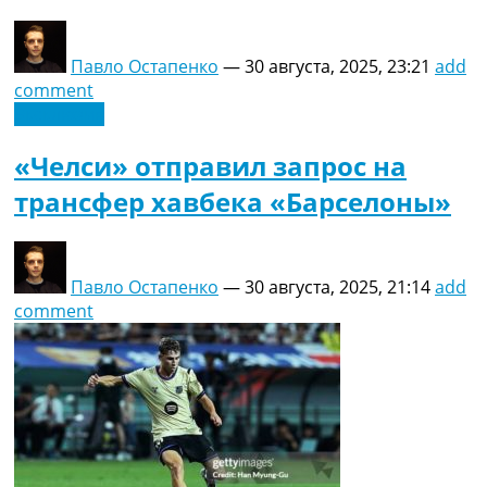
Павло Остапенко
—
30 августа, 2025, 23:21
add
comment
Эксклюзив
«Челси» отправил запрос на
трансфер хавбека «Барселоны»
Павло Остапенко
—
30 августа, 2025, 21:14
add
comment