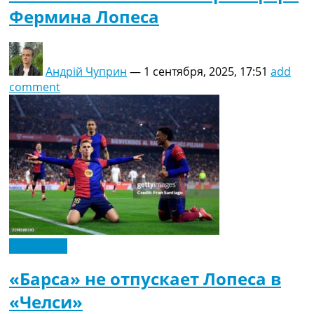
Фермина Лопеса
Андрій Чуприн
—
1 сентября, 2025, 17:51
add
comment
Эксклюзив
«Барса» не отпускает Лопеса в
«Челси»