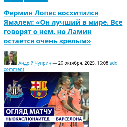
Фермин Лопес восхитился
Ямалем: «Он лучший в мире. Все
говорят о нем, но Ламин
остается очень зрелым»
Андрій Чуприн
—
20 октября, 2025, 16:08
add
comment