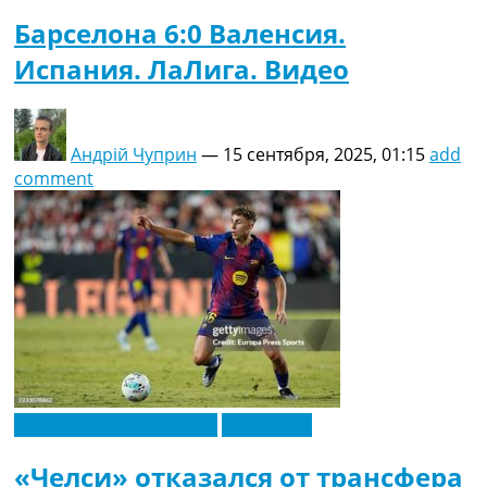
Барселона 6:0 Валенсия.
Испания. ЛаЛига. Видео
Андрій Чуприн
—
15 сентября, 2025, 01:15
add
comment
Футбольные трансферы
Эксклюзив
«Челси» отказался от трансфера