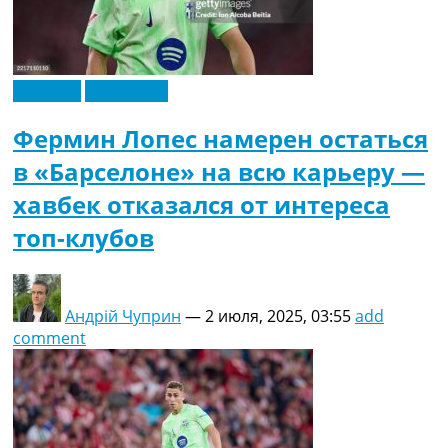
Испания
Эксклюзив
Фермин Лопес намерен остаться
в «Барселоне» на всю карьеру —
хавбек отказался от интереса
топ-клубов
Андрій Чуприн
—
2 июля, 2025, 03:55
add
comment