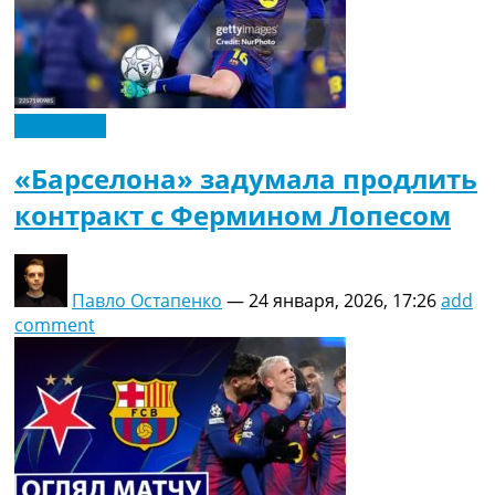
Эксклюзив
«Барселона» задумала продлить
контракт с Фермином Лопесом
Павло Остапенко
—
24 января, 2026, 17:26
add
comment