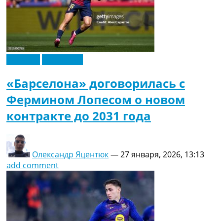
Испания
Эксклюзив
«Барселона» договорилась с
Фермином Лопесом о новом
контракте до 2031 года
Олександр Яцентюк
—
27 января, 2026, 13:13
add comment