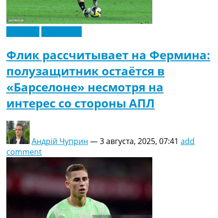
Испания
Эксклюзив
Флик рассчитывает на Фермина:
полузащитник остаётся в
«Барселоне» несмотря на
интерес со стороны АПЛ
Андрій Чуприн
—
3 августа, 2025, 07:41
add
comment