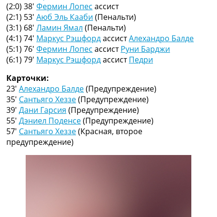
Рейтинг ФИФА
(2:0) 38′
Фермин Лопес
ассист
ТВ программа
(2:1) 53′
Аюб Эль Кааби
(Пенальти)
(3:1) 68′
Ламин Ямал
(Пенальти)
RU
(4:1) 74′
Маркус Рэшфорд
ассист
Алехандро Балде
UA
(5:1) 76′
Фермин Лопес
ассист
Руни Барджи
(6:1) 79′
Маркус Рэшфорд
ассист
Педри
Categories
Карточки:
Главная
23′
Алехандро Балде
(Предупреждение)
Новости футбола
35′
Сантьяго Хеззе
(Предупреждение)
Видео
39′
Дани Гарсия
(Предупреждение)
Трансферы
55′
Дэниел Поденсе
(Предупреждение)
Новости футбола Украины
57′
Сантьяго Хеззе
(Красная, второе
Последние комментарии
предупреждение)
Конкурс прогнозов
Логин
Рейтинги
Правила
Коллективный прогноз
Турниры
Чемпионат Мира