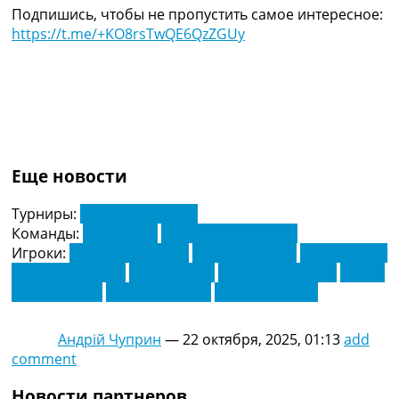
Подпишись, чтобы не пропустить самое интересное:
https://t.me/+KO8rsTwQE6QzZGUy
Еще новости
Турниры:
Лига Чемпионов
Команды:
Барселона
Олимпиакос Пиреи
Игроки:
Алехандро Балде
Аюб Эль Кааби
Дани Гарсия
Дэниел Поденсе
Ламин Ямал
Маркус Рэшфорд
Педри
Руни Барджи
Сантьяго Хеззе
Фермин Лопес
Андрій Чуприн
—
22 октября, 2025, 01:13
add
comment
Новости партнеров