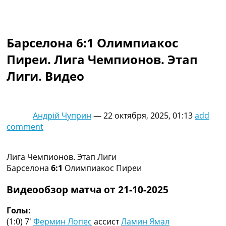
Коллективный прогноз
Турниры
Чемпионат Мира
Барселона 6:1 Олимпиакос
Украина. Премьер-Лига
Украина. Первая Лига
Пиреи. Лига Чемпионов. Этап
Лига Чемпионов
Лиги. Видео
Англия. Премьер Лига
Испания. Ла Лига
Другие Турниры >>>
Таблицы
Андрій Чуприн
—
22 октября, 2025, 01:13
add
Таблицы групп Чемпионата Мира
comment
Украина. Премьер-Лига
Украина. Первая Лига
Лига Чемпионов. Таблицы групп
Лига Чемпионов. Этап Лиги
Англия. Премьер-Лига
Барселона
6:1
Олимпиакос Пиреи
Испания. Ла Лига
Все таблицы >>>
Видеообзор матча от 21-10-2025
Рейтинги
Рейтинг стран УЕФА
Голы:
Рейтинг клубов УЕФА
(1:0) 7′
Фермин Лопес
ассист
Ламин Ямал