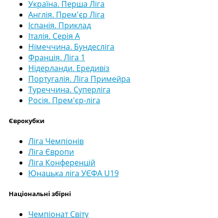
Україна. Перша Ліга
Англія. Прем'єр Ліга
Іспанія. Приклад
Італія. Серія А
Німеччина. Бундесліга
Франція. Ліга 1
Нідерланди. Ередивіз
Португалія. Ліга Примейра
Туреччина. Суперліга
Росія. Прем'єр-ліга
Єврокубки
Ліга Чемпіонів
Ліга Європи
Ліга Конференцій
Юнацька ліга УЄФА U19
Національні збірні
Чемпіонат Світу