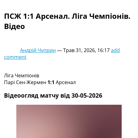
Колективний прогноз
Турніри
ПСЖ 1:1 Арсенал. Ліга Чемпіонів.
Чемпіонат Світу
Відео
Україна. Прем’єр-Ліга
Україна. Перша Ліга
Ліга Чемпіонів
Англія. Прем’єр-Ліга
Андрій Чуприн
—
Трав 31, 2026, 16:17
add
Іспанія. Ла Ліга
comment
Ще Турніри >>>
Таблиці
Чемпіонат Світу. Турнирні таблиці
Ліга Чемпіонів
Таблиця УПЛ
Парі Сен-Жермен
1:1
Арсенал
Перша Ліга
Таблиця АПЛ
Відеоогляд матчу від 30-05-2026
Таблиця Ла Ліги
Таблиця Ліги Чемпіонів
Всі таблиці >>>
Рейтинги
Рейтинг країн УЄФА
Рейтинг клубів УЄФА