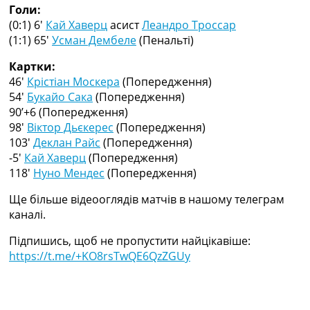
Голи:
Україна. Прем’єр-Ліга
(0:1) 6′
Кай Хаверц
асист
Леандро Троссар
Україна. Перша Ліга
(1:1) 65′
Усман Дембеле
(Пенальті)
Ліга Чемпіонів
Англія. Прем’єр-Ліга
Картки:
Іспанія. Ла Ліга
46′
Крістіан Москера
(Попередження)
Ще Турніри >>>
54′
Букайо Сака
(Попередження)
Таблиці
90’+6
(Попередження)
Чемпіонат Світу. Турнирні таблиці
98′
Віктор Дьєкерес
(Попередження)
Таблиця УПЛ
103′
Деклан Райс
(Попередження)
Перша Ліга
-5′
Кай Хаверц
(Попередження)
Таблиця АПЛ
118′
Нуно Мендес
(Попередження)
Таблиця Ла Ліги
Таблиця Ліги Чемпіонів
Ще більше відеооглядів матчів в нашому телеграм
Всі таблиці >>>
каналі.
Рейтинги
Рейтинг країн УЄФА
Підпишись, щоб не пропустити найцікавіше:
Рейтинг клубів УЄФА
https://t.me/+KO8rsTwQE6QzZGUy
Рейтинг ФІФА
Телепрограма