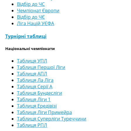
Відбір до ЧС
Чемпіонат Європи
Відбір до ЧЄ
Ліга Націй УЄФА
Турнірні таблиці
Національні чемпіонати
Таблиця УПЛ
Таблиця Першої Ліги
Таблиця АПЛ
Таблиця Ла Ліга
Таблиця Серії А
Таблиця Бундесліги
Таблиця Ліги 1
Таблиця Ередівізі
Таблиця Ліги Примейра
Таблиця Суперліги Туреччини
Таблиця РПЛ