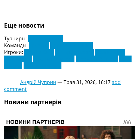
Еще новости
Турниры:
Ліга Чемпіонів
Команды:
Арсенал
Парі Сен-Жермен
Игроки:
Букайо Сака
Віктор Дьєкерес
Деклан Райс
Кай Хаверц
Крістіан Москера
Леандро Троссар
Нуно
Мендес
Усман Дембеле
Андрій Чуприн
—
Трав 31, 2026, 16:17
add
comment
Новини партнерів