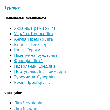
Турніри
Національні чемпіонати
Україна. Прем'єр Ліга
Україна. Перша Ліга
Англія. Прем'єр Ліга
Іспанія. Приклад
Італія. Серія А
Німеччина. Бундесліга
Франція. Ліга 1
Нідерланди. Ередивіз
Португалія. Ліга Примейра
Туреччина. Суперліга
Росія. Прем'єр-ліга
Єврокубки
Ліга Чемпіонів
Ліга Європи