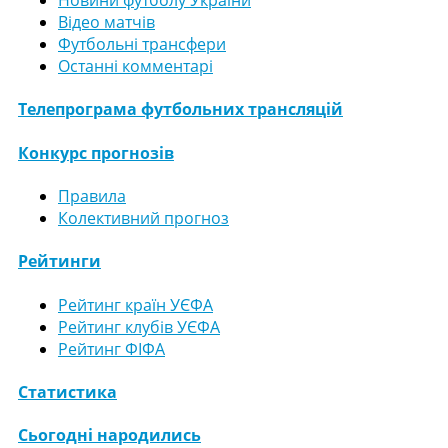
Новини футболу України
Відео матчів
Футбольні трансфери
Останні комментарі
Телепрограма футбольних трансляцій
Конкурс прогнозів
Правила
Колективний прогноз
Рейтинги
Рейтинг країн УЄФА
Рейтинг клубів УЄФА
Рейтинг ФІФА
Статистика
Сьогодні народились