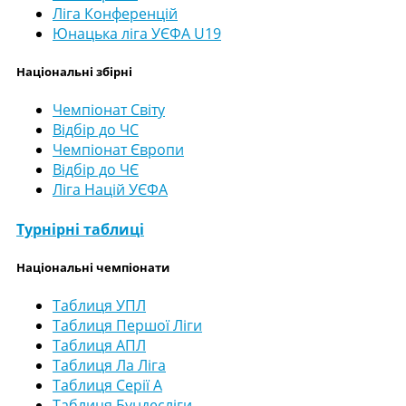
Ліга Конференцій
Юнацька ліга УЄФА U19
Національні збірні
Чемпіонат Світу
Відбір до ЧС
Чемпіонат Європи
Відбір до ЧЄ
Ліга Націй УЄФА
Турнірні таблиці
Національні чемпіонати
Таблиця УПЛ
Таблиця Першої Ліги
Таблиця АПЛ
Таблиця Ла Ліга
Таблиця Серії А
Таблиця Бундесліги