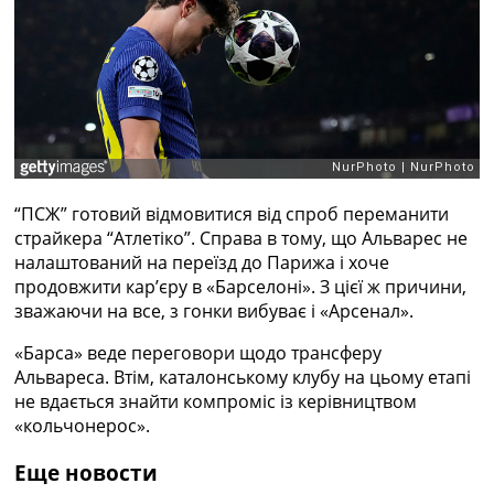
Рейтинг ФІФА
Телепрограма
RU
UA
Categories
Головна
“ПСЖ” готовий відмовитися від спроб переманити
Новини футболу
страйкера “Атлетіко”. Справа в тому, що Альварес не
Відео
налаштований на переїзд до Парижа і хоче
Новини футболу України
продовжити кар’єру в «Барселоні». З цієї ж причини,
Футбольні трансфери
зважаючи на все, з гонки вибуває і «Арсенал».
Останні коментарі
Конкурс прогнозів
«Барса» веде переговори щодо трансферу
Логін
Альвареса. Втім, каталонському клубу на цьому етапі
Рейтінги
не вдається знайти компроміс із керівництвом
Правила
«кольчонерос».
Колективний прогноз
Турніри
Еще новости
Чемпіонат Світу