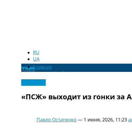
RU
UA
Главная
Меню
Новости футбола
Видео
Эксклюзив
Трансферы
Новости футбола Украины
«ПСЖ» выходит из гонки за 
Последние комментарии
Конкурс прогнозов
Логин
Рейтинги
Павло Остапенко
—
1 июня, 2026, 11:23
a
Правила
Коллективный прогноз