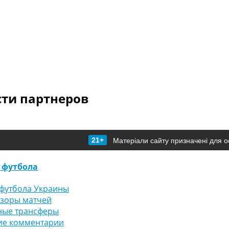
сти партнеров
21+
Матеріали сайту призначені для о
 футбола
футбола Украины
бзоры матчей
ные трансферы
ие комментарии