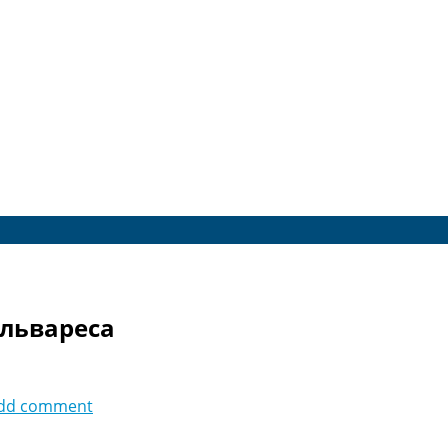
Альвареса
dd comment