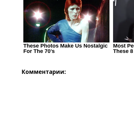
Украина. Первая Лига
Лига Чемпионов
Англия. Премьер Лига
Испания. Ла Лига
Другие Турниры >>>
Таблицы
Таблицы групп Чемпионата Мира
Украина. Премьер-Лига
Украина. Первая Лига
Лига Чемпионов. Таблицы групп
Англия. Премьер-Лига
Комментарии:
Испания. Ла Лига
Все таблицы >>>
Рейтинги
Рейтинг стран УЕФА
Рейтинг клубов УЕФА
Рейтинг ФИФА
ТВ программа