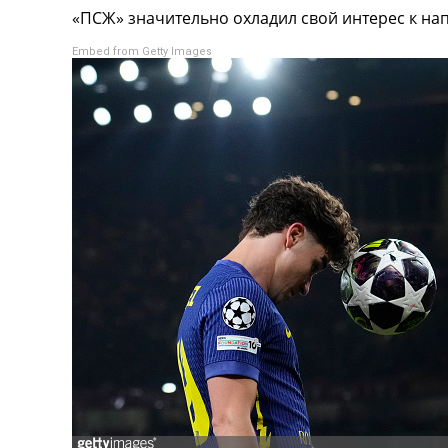
«ПСЖ» значительно охладил свой интерес к на
Турниры
Чемпионат Мира
Embed from Getty Images
Украина. Премьер-Лига
Украина. Первая Лига
Лига Чемпионов
Англия. Премьер Лига
Испания. Ла Лига
Другие Турниры >>>
Таблицы
Таблицы групп Чемпионата Мира
Украина. Премьер-Лига
Украина. Первая Лига
Лига Чемпионов. Таблицы групп
Англия. Премьер-Лига
Испания. Ла Лига
Все таблицы >>>
Рейтинги
Рейтинг стран УЕФА
Рейтинг клубов УЕФА
Рейтинг ФИФА