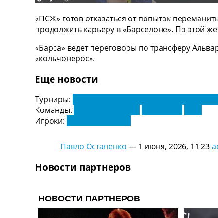
ТВ программа
«ПСЖ» готов отказаться от попыток переманить 
RU
продолжить карьеру в «Барселоне». По этой же 
UA
«Барса» ведет переговоры по трансферу Альвар
Categories
«кольчонерос».
Главная
Еще новости
Новости футбола
Видео
Турниры:
Чемпионат Франции по футболу. Лига
Трансферы
Команды:
Атлетико Мадрид
Барселона
ПСЖ
Новости футбола Украины
Игроки:
Хулиан Альварес
Последние комментарии
Конкурс прогнозов
Павло Остапенко
—
1 июня, 2026, 11:23
a
Логин
Рейтинги
Новости партнеров
Правила
Коллективный прогноз
Турниры
Чемпионат Мира
Украина. Премьер-Лига