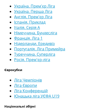
Україна. Прем'єр Ліга
Україна. Перша Ліга
Англія. Прем'єр Ліга
Іспанія. Приклад
Італія. Серія А
Німеччина. Бундесліга
Франція. Ліга 1
Нідерланди. Ередивіз
Португалія. Ліга Примейра
Туреччина. Суперліга
Росія. Прем'єр-ліга
Єврокубки
Ліга Чемпіонів
Ліга Європи
Ліга Конференцій
Юнацька ліга УЄФА U19
Національні збірні