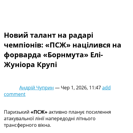
Колективний прогноз
Турніри
Чемпіонат Світу
Україна. Прем’єр-Ліга
Україна. Перша Ліга
Новий талант на радарі
Ліга Чемпіонів
чемпіонів: «ПСЖ» націлився на
Англія. Прем’єр-Ліга
Іспанія. Ла Ліга
форварда «Борнмута» Елі-
Ще Турніри >>>
Жуніора Крупі
Таблиці
Чемпіонат Світу. Турнирні таблиці
Таблиця УПЛ
Перша Ліга
Андрій Чуприн
—
Чер 1, 2026, 11:47
add
Таблиця АПЛ
comment
Таблиця Ла Ліги
Таблиця Ліги Чемпіонів
Всі таблиці >>>
Паризький
«ПСЖ»
активно планує посилення
Рейтинги
атакувальної лінії напередодні літнього
Рейтинг країн УЄФА
трансферного вікна.
Рейтинг клубів УЄФА