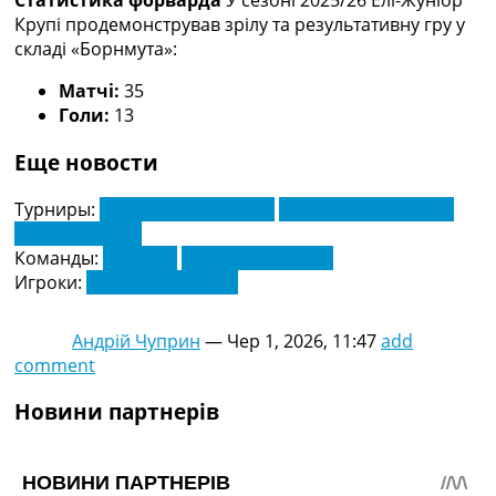
Статистика форварда
У сезоні 2025/26 Елі-Жуніор
Крупі продемонстрував зрілу та результативну гру у
складі «Борнмута»:
Матчі:
35
Голи:
13
Еще новости
Турниры:
Англія. Прем'єр-Ліга
Чемпіонат Франції з
футболу. Ліга 1
Команды:
Борнмут
Парі Сен-Жермен
Игроки:
Елі Джуніор Крупі
Андрій Чуприн
—
Чер 1, 2026, 11:47
add
comment
Новини партнерів