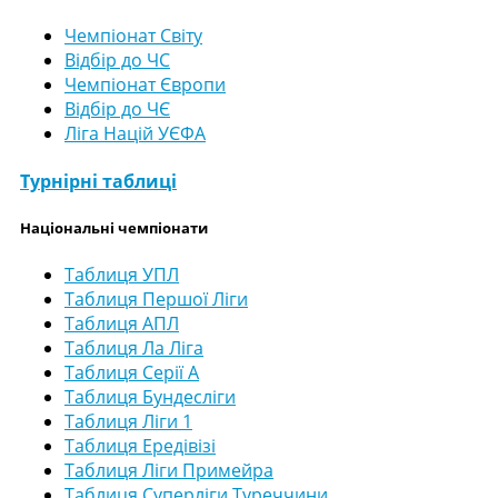
Чемпіонат Світу
Відбір до ЧС
Чемпіонат Європи
Відбір до ЧЄ
Ліга Націй УЄФА
Турнірні таблиці
Національні чемпіонати
Таблиця УПЛ
Таблиця Першої Ліги
Таблиця АПЛ
Таблиця Ла Ліга
Таблиця Серії А
Таблиця Бундесліги
Таблиця Ліги 1
Таблиця Ередівізі
Таблиця Ліги Примейра
Таблиця Суперліги Туреччини