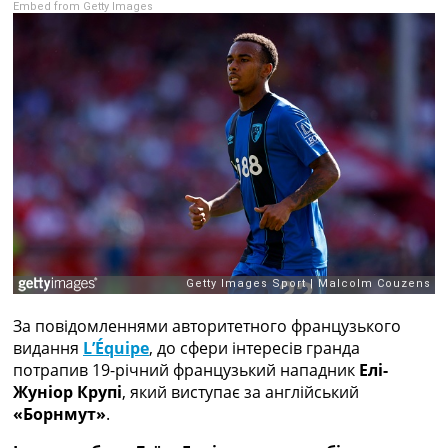
Embed from Getty Images
Рейтинг ФІФА
Телепрограма
RU
UA
Categories
Головна
Новини футболу
Відео
Новини футболу України
Футбольні трансфери
Останні коментарі
Конкурс прогнозів
За повідомленнями авторитетного французького
Логін
видання
L’Équipe
, до сфери інтересів гранда
Рейтінги
потрапив 19-річний французький нападник
Елі-
Правила
Жуніор Крупі
, який виступає за англійський
Колективний прогноз
«Борнмут»
.
Турніри
Чемпіонат Світу