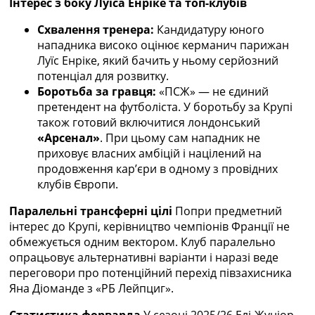
Інтерес з боку Луїса Енріке та топ-клубів
Україна. Прем’єр-Ліга
Україна. Перша Ліга
Схвалення тренера:
Кандидатуру юного
Ліга Чемпіонів
нападника високо оцінює керманич парижан
Англія. Прем’єр-Ліга
Луїс Енріке, який бачить у ньому серйозний
Іспанія. Ла Ліга
потенціал для розвитку.
Ще Турніри >>>
Боротьба за гравця:
«ПСЖ» — не єдиний
Таблиці
претендент на футболіста. У боротьбу за Крупі
Чемпіонат Світу. Турнирні таблиці
також готовий включитися лондонський
Таблиця УПЛ
«Арсенал»
. При цьому сам нападник не
Перша Ліга
приховує власних амбіцій і націлений на
Таблиця АПЛ
продовження кар’єри в одному з провідних
Таблиця Ла Ліги
клубів Європи.
Таблиця Ліги Чемпіонів
Паралельні трансферні цілі
Попри предметний
Всі таблиці >>>
інтерес до Крупі, керівництво чемпіонів Франції не
Рейтинги
обмежується одним вектором. Клуб паралельно
Рейтинг країн УЄФА
опрацьовує альтернативні варіанти і наразі веде
Рейтинг клубів УЄФА
переговори про потенційний перехід півзахисника
Рейтинг ФІФА
Яна Діоманде з «РБ Лейпциг».
Телепрограма