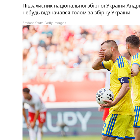
Півзахисник національної збірної України Анд
Турніри
небудь відзначався голом за збірну України.
Чемпіонат Світу
Україна. Прем’єр-Ліга
Embed from Getty Images
Україна. Перша Ліга
Ліга Чемпіонів
Англія. Прем’єр-Ліга
Іспанія. Ла Ліга
Ще Турніри >>>
Таблиці
Чемпіонат Світу. Турнирні таблиці
Таблиця УПЛ
Перша Ліга
Таблиця АПЛ
Таблиця Ла Ліги
Таблиця Ліги Чемпіонів
Всі таблиці >>>
Рейтинги
Рейтинг країн УЄФА
Рейтинг клубів УЄФА
Рейтинг ФІФА