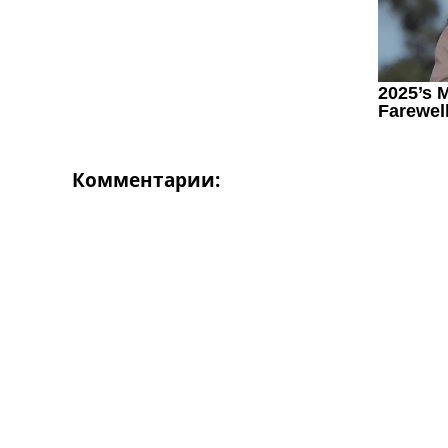
Україна. Перша Ліга
Ліга Чемпіонів
Англія. Прем’єр-Ліга
Іспанія. Ла Ліга
Ще Турніри >>>
Таблиці
Чемпіонат Світу. Турнирні таблиці
Таблиця УПЛ
Комментарии:
Перша Ліга
Таблиця АПЛ
Таблиця Ла Ліги
Таблиця Ліги Чемпіонів
Всі таблиці >>>
Рейтинги
Рейтинг країн УЄФА
Рейтинг клубів УЄФА
Рейтинг ФІФА
Телепрограма