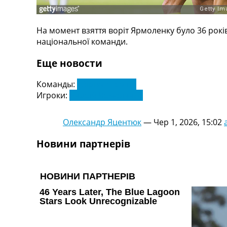
Телепрограма
RU
На момент взяття воріт Ярмоленку було 36 рокі
UA
національної команди.
Categories
Еще новости
Головна
Команды:
Збірна України
Новини футболу
Игроки:
Андрій Ярмоленко
Відео
Новини футболу України
Олександр Яцентюк
—
Чер 1, 2026, 15:02
Футбольні трансфери
Останні коментарі
Новини партнерів
Конкурс прогнозів
Логін
Рейтінги
Правила
Колективний прогноз
Турніри
Чемпіонат Світу
Україна. Прем’єр-Ліга