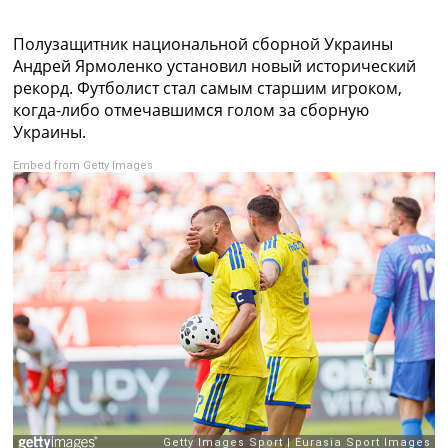
Коллективный прогноз
Турниры
Полузащитник национальной сборной Украины
Чемпионат Мира
Андрей Ярмоленко установил новый исторический
Украина. Премьер-Лига
рекорд. Футболист стал самым старшим игроком,
Украина. Первая Лига
когда-либо отмечавшимся голом за сборную
Лига Чемпионов
Украины.
Англия. Премьер Лига
Embed from Getty Images
Испания. Ла Лига
Другие Турниры >>>
Таблицы
Таблицы групп Чемпионата Мира
Украина. Премьер-Лига
Украина. Первая Лига
Лига Чемпионов. Таблицы групп
Англия. Премьер-Лига
Испания. Ла Лига
Все таблицы >>>
Рейтинги
Рейтинг стран УЕФА
Рейтинг клубов УЕФА