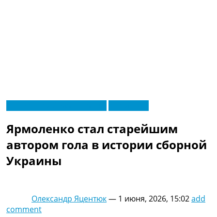
RU
Новости футбола Украины
Эксклюзив
UA
Главная
Меню
Ярмоленко стал старейшим
Новости футбола
Видео
автором гола в истории сборной
Трансферы
Украины
Новости футбола Украины
Последние комментарии
Конкурс прогнозов
Логин
Олександр Яцентюк
—
1 июня, 2026, 15:02
add
Рейтинги
comment
Правила