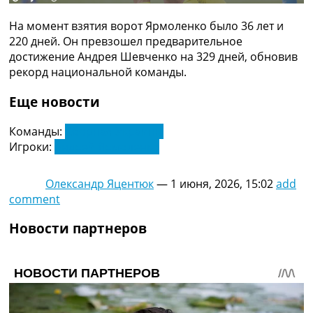
Рейтинг ФИФА
ТВ программа
На момент взятия ворот Ярмоленко было 36 лет и
220 дней. Он превзошел предварительное
RU
достижение Андрея Шевченко на 329 дней, обновив
UA
рекорд национальной команды.
Categories
Еще новости
Главная
Команды:
Сборная Украины
Новости футбола
Игроки:
Андрей Ярмоленко
Видео
Трансферы
Олександр Яцентюк
—
1 июня, 2026, 15:02
add
Новости футбола Украины
comment
Последние комментарии
Конкурс прогнозов
Новости партнеров
Логин
Рейтинги
Правила
Коллективный прогноз
Турниры
Чемпионат Мира