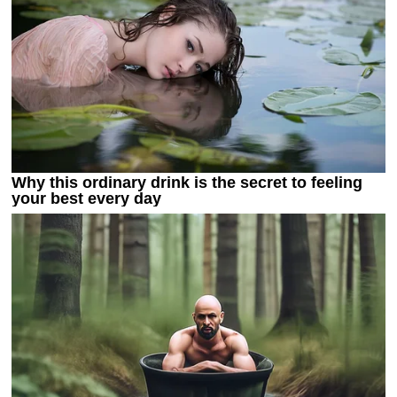
Украина. Премьер-Лига
Украина. Первая Лига
Лига Чемпионов
Англия. Премьер Лига
Испания. Ла Лига
Другие Турниры >>>
Таблицы
Таблицы групп Чемпионата Мира
Украина. Премьер-Лига
Украина. Первая Лига
Лига Чемпионов. Таблицы групп
Англия. Премьер-Лига
Испания. Ла Лига
Все таблицы >>>
Рейтинги
Рейтинг стран УЕФА
Рейтинг клубов УЕФА
Рейтинг ФИФА
ТВ программа