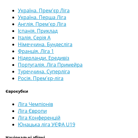
Україна. Прем'єр Ліга
Україна. Перша Ліга
Англія. Прем'єр Ліга
Іспанія. Приклад
Італія. Серія А
Німеччина. Бундесліга
Франція. Ліга 1
Нідерланди. Ередивіз
Португалія. Ліга Примейра
Туреччина. Суперліга
Росія. Прем'єр-ліга
Єврокубки
Ліга Чемпіонів
Ліга Європи
Ліга Конференцій
Юнацька ліга УЄФА U19
Національні збірні