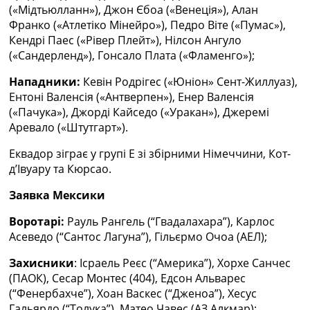
(«Мідтьюлланн»), Джон Єбоа («Венеція»), Алан
Україна. Прем’єр-Ліга
Франко («Атлетіко Мінейро»), Педро Віте («Пумас»),
Україна. Перша Ліга
Кендрі Паес («Рівер Плейт»), Нілсон Ангуло
Ліга Чемпіонів
(«Сандерленд»), Гонсало Плата («Фламенго»);
Англія. Прем’єр-Ліга
Іспанія. Ла Ліга
Нападники:
Кевін Родрігес («Юніон» Сент-Жиллуаз),
Ще Турніри >>>
Ентоні Валенсія («Антверпен»), Енер Валенсія
Таблиці
(«Пачука»), Джорді Кайседо («Уракан»), Джеремі
Чемпіонат Світу. Турнирні таблиці
Аревало («Штутгарт»).
Таблиця УПЛ
Перша Ліга
Еквадор зіграє у групі Е зі збірними Німеччини, Кот-
Таблиця АПЛ
д’Івуару та Кюрсао.
Таблиця Ла Ліги
Таблиця Ліги Чемпіонів
Заявка Мексики
Всі таблиці >>>
Воротарі:
Рауль Рангель (“Гвадалахара”), Карлос
Рейтинги
Асеведо (“Сантос Лагуна”), Гільєрмо Очоа (АЕЛ);
Рейтинг країн УЄФА
Рейтинг клубів УЄФА
Захисники
: Ісраель Реєс (“Америка”), Хорхе Санчес
Рейтинг ФІФА
(ПАОК), Сесар Монтес (404), Едсон Альварес
Телепрограма
(“Фенербахче”), Хоан Васкес (“Дженоа”), Хесус
Гальярдо (“Толука”), Матео Чавес (АЗ Алкмар);