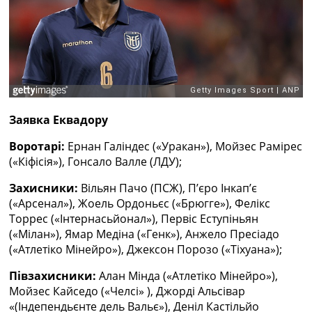
Рейтинг ФІФА
Телепрограма
RU
UA
Categories
Заявка Еквадору
Головна
Новини футболу
Воротарі:
Ернан Галіндес («Уракан»), Мойзес Рамірес
Відео
(«Кіфісія»), Гонсало Валле (ЛДУ);
Новини футболу України
Футбольні трансфери
Захисники:
Вільян Пачо (ПСЖ), П’єро Інкап’є
Останні коментарі
(«Арсенал»), Жоель Ордоньєс («Брюгге»), Фелікс
Конкурс прогнозів
Торрес («Інтернасьйонал»), Первіс Еступіньян
Логін
(«Мілан»), Ямар Медіна («Генк»), Анжело Пресіадо
Рейтінги
(«Атлетіко Мінейро»), Джексон Порозо («Тіхуана»);
Правила
Півзахисники:
Алан Мінда («Атлетіко Мінейро»),
Колективний прогноз
Мойзес Кайседо («Челсі» ), Джорді Альсівар
Турніри
«(Індепендьєнте дель Вальє»), Деніл Кастільйо
Чемпіонат Світу