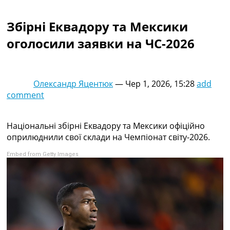
Колективний прогноз
Турніри
Збірні Еквадору та Мексики
Чемпіонат Світу
оголосили заявки на ЧС-2026
Україна. Прем’єр-Ліга
Україна. Перша Ліга
Ліга Чемпіонів
Англія. Прем’єр-Ліга
Олександр Яцентюк
—
Чер 1, 2026, 15:28
add
Іспанія. Ла Ліга
comment
Ще Турніри >>>
Таблиці
Чемпіонат Світу. Турнирні таблиці
Національні збірні Еквадору та Мексики офіційно
Таблиця УПЛ
оприлюднили свої склади на Чемпіонат світу-2026.
Перша Ліга
Embed from Getty Images
Таблиця АПЛ
Таблиця Ла Ліги
Таблиця Ліги Чемпіонів
Всі таблиці >>>
Рейтинги
Рейтинг країн УЄФА
Рейтинг клубів УЄФА