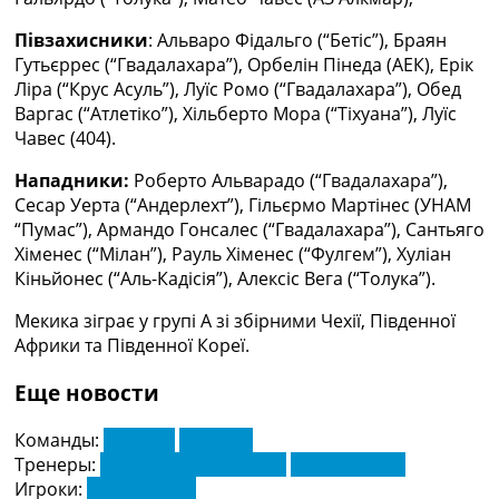
Півзахисники
: Альваро Фідальго (“Бетіс”), Браян
Гутьєррес (“Гвадалахара”), Орбелін Пінеда (АЕК), Ерік
Ліра (“Крус Асуль”), Луїс Ромо (“Гвадалахара”), Обед
Варгас (“Атлетіко”), Хільберто Мора (“Тіхуана”), Луїс
Чавес (404).
Нападники:
Роберто Альварадо (“Гвадалахара”),
Сесар Уерта (“Андерлехт”), Гільєрмо Мартінес (УНАМ
“Пумас”), Армандо Гонсалес (“Гвадалахара”), Сантьяго
Хіменес (“Мілан”), Рауль Хіменес (“Фулгем”), Хуліан
Кіньйонес (“Аль-Кадісія”), Алексіс Вега (“Толука”).
Мекика зіграє у групі А зі збірними Чехії, Південної
Африки та Південної Кореї.
Еще новости
Команды:
Еквадор
Мексика
Тренеры:
Себастьян Беккачече
Хав'єр Агірре
Игроки:
Вільям Пачо