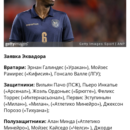
Рейтинг ФИФА
ТВ программа
RU
UA
Categories
Главная
Заявка Эквадора
Новости футбола
Видео
Вратари:
Эрнан Галиндес («Уракан»), Мойзес
Трансферы
Рамирес («Кифисия»), Гонсало Валле (ЛГУ);
Новости футбола Украины
Последние комментарии
Защитники:
Вильян Пачо (ПСЖ), Пьеро Инкапье
Конкурс прогнозов
(«Арсенал»), Жоэль Ордоньес («Брюгге»), Феликс
Логин
Торрес («Интернасьонал»), Первис Эступиньян
Рейтинги
(«Милан»), «Милан», («Атлетико Минейро»), Джексон
Правила
Порозо («Тихуана»);
Коллективный прогноз
Полузащитники:
Алан Минда («Атлетико
Турниры
Минейро»), Мойзес Кайседо («Челси» ), Джорди
Чемпионат Мира