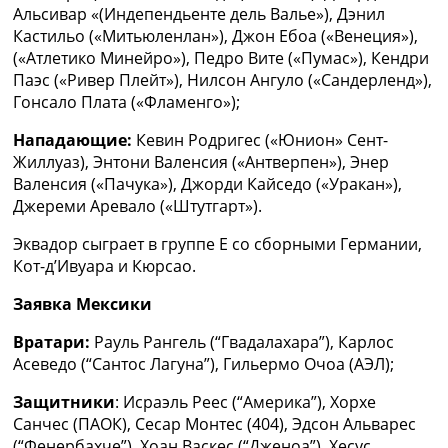
Альсивар «(Индепендьенте дель Валье»), Дэнил
Украина. Премьер-Лига
Кастильо («Митьюленлан»), Джон Ебоа («Венеция»),
Украина. Первая Лига
(«Атлетико Минейро»), Педро Вите («Пумас»), Кендри
Лига Чемпионов
Паэс («Ривер Плейт»), Нилсон Ангуло («Сандерленд»),
Англия. Премьер Лига
Гонсало Плата («Фламенго»);
Испания. Ла Лига
Другие Турниры >>>
Нападающие:
Кевин Родригес («Юнион» Сент-
Таблицы
Жиллуаз), Энтони Валенсия («Антверпен»), Энер
Таблицы групп Чемпионата Мира
Валенсия («Пачука»), Джорди Кайседо («Уракан»),
Украина. Премьер-Лига
Джереми Аревало («Штутгарт»).
Украина. Первая Лига
Лига Чемпионов. Таблицы групп
Эквадор сыграет в группе Е со сборными Германии,
Англия. Премьер-Лига
Кот-д’Ивуара и Кюрсао.
Испания. Ла Лига
Все таблицы >>>
Заявка Мексики
Рейтинги
Вратари:
Рауль Рангель (“Гвадалахара”), Карлос
Рейтинг стран УЕФА
Асеведо (“Сантос Лагуна”), Гильермо Очоа (АЭЛ);
Рейтинг клубов УЕФА
Рейтинг ФИФА
Защитники
: Исраэль Реес (“Америка”), Хорхе
ТВ программа
Санчес (ПАОК), Сесар Монтес (404), Эдсон Альварес
(“Фенербахче”), Хоан Васкес (“Дженоа”), Хесус