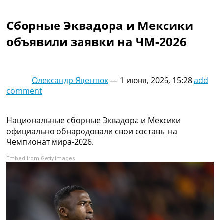
Коллективный прогноз
Турниры
Сборные Эквадора и Мексики
Чемпионат Мира
объявили заявки на ЧМ-2026
Украина. Премьер-Лига
Украина. Первая Лига
Лига Чемпионов
Англия. Премьер Лига
Олександр Яцентюк
—
1 июня, 2026, 15:28
add
Испания. Ла Лига
comment
Другие Турниры >>>
Таблицы
Таблицы групп Чемпионата Мира
Национальные сборные Эквадора и Мексики
Украина. Премьер-Лига
официально обнародовали свои составы на
Украина. Первая Лига
Чемпионат мира-2026.
Лига Чемпионов. Таблицы групп
Embed from Getty Images
Англия. Премьер-Лига
Испания. Ла Лига
Все таблицы >>>
Рейтинги
Рейтинг стран УЕФА
Рейтинг клубов УЕФА