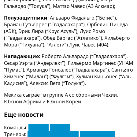
Гальярдо (“Толука”), Маттэо Чавес (АЗ Алкмар);
Полузащитники
: Альваро Фидальго (“Бетис”),
Брайан Гутьеррес (“Гвадалахара”), Орбелин Пинеда
(АЭК), Эрик Лира (“Крус Асуль”), Луис Ромо
(“Гвадалахара”), Обед Варгас (“Атлетико”), Хильберто
Мора (“Тихуана”), “Атлети”) Луис Чавес (404).
Нападающие:
Роберто Альварадо (“Гвадалахара”),
Сесар Уэрта (“Андерлехт”), Гильермо Мартинес (УНАМ
“Пумас”), Армандо Гонсалес (“Гвадалахара”), Сантьяго
Хименес (“Милан”) (“Фулгэм”), Хулиан Киньонес (“Аль-
Кадисия”), Алексис Вега (“Толука”).
Мекика сыграет в группе А со сборными Чехии,
Южной Африки и Южной Кореи.
Еще новости
Команды:
Мексика
Эквадор
Тренеры:
Себастьян Беккачече
Хавьер Агирре