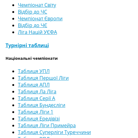
Чемпіонат Світу
Відбір до ЧС
Чемпіонат Європи
Відбір до ЧЄ
Ліга Націй УЄФА
Турнірні таблиці
Національні чемпіонати
Таблиця УПЛ
Таблиця Першої Ліги
Таблиця АПЛ
Таблиця Ла Ліга
Таблиця Серії А
Таблиця Бундесліги
Таблиця Ліги 1
Таблиця Ередівізі
Таблиця Ліги Примейра
Таблиця Суперліги Туреччини