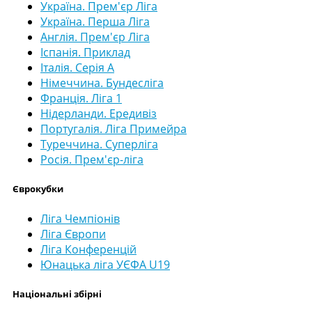
Україна. Прем'єр Ліга
Україна. Перша Ліга
Англія. Прем'єр Ліга
Іспанія. Приклад
Італія. Серія А
Німеччина. Бундесліга
Франція. Ліга 1
Нідерланди. Ередивіз
Португалія. Ліга Примейра
Туреччина. Суперліга
Росія. Прем'єр-ліга
Єврокубки
Ліга Чемпіонів
Ліга Європи
Ліга Конференцій
Юнацька ліга УЄФА U19
Національні збірні