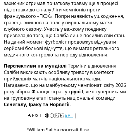
захисник отримав початкову травму ще в процесі
Україна. Прем’єр-Ліга
підготовки до фіналу Ліги чемпіонів проти
Україна. Перша Ліга
французького «ПСЖ». Попри наявність ушкодження,
Ліга Чемпіонів
гравець вийшов на поле у вирішальному матчі
Англія. Прем’єр-Ліга
клубного сезону. Участь у важкому поєдинку
Іспанія. Ла Ліга
призвела до того, що Саліба лише посилив свій стан.
Ще Турніри >>>
На даний момент футболіст продовжує відчувати
Таблиці
серйозні больові відчуття, що вимагає ретельного
Чемпіонат Світу. Турнирні таблиці
медичного контролю та періоду відновлення.
Таблиця УПЛ
Перша Ліга
Перспективи на мундіалі
Терміни відновлення
Таблиця АПЛ
Саліби викликають особливу тривогу в контексті
Таблиця Ла Ліги
прийдешніх матчів національної команди.
Таблиця Ліги Чемпіонів
Нагадаємо, що на майбутньому чемпіонаті світу 2026
Всі таблиці >>>
року збірна Франції зіграє у
групі I
, де її суперниками
Рейтинги
на груповому етапі стануть національні команди
Рейтинг країн УЄФА
Сенегалу, Іраку та Норвегії
.
Рейтинг клубів УЄФА
Рейтинг ФІФА
🚨EXCL: 🔴⚪️🇫🇷
#PL
|
Телепрограма
❗️William Saliba pourrait être