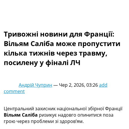
Колективний прогноз
Турніри
Чемпіонат Світу
Україна. Прем’єр-Ліга
Україна. Перша Ліга
Тривожні новини для Франції:
Ліга Чемпіонів
Вільям Саліба може пропустити
Англія. Прем’єр-Ліга
Іспанія. Ла Ліга
кілька тижнів через травму,
Ще Турніри >>>
посилену у фіналі ЛЧ
Таблиці
Чемпіонат Світу. Турнирні таблиці
Таблиця УПЛ
Перша Ліга
Андрій Чуприн
—
Чер 2, 2026, 03:26
add
Таблиця АПЛ
comment
Таблиця Ла Ліги
Таблиця Ліги Чемпіонів
Всі таблиці >>>
Центральний захисник національної збірної Франції
Рейтинги
Вільям Саліба
ризикує надовго опинитися поза
Рейтинг країн УЄФА
грою через проблеми зі здоров’ям.
Рейтинг клубів УЄФА