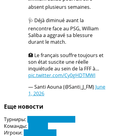
absent plusieurs semaines.
🩺 Déjà diminué avant la
rencontre face au PSG, William
Saliba a aggravé sa blessure
durant le match.
🏥 Le français souffre toujours et
son état suscite une réelle
inquiétude au sein de la FFF à…
pic.twitter.com/Cy0gHDTMWI
— Santi Aouna (@Santi_J_FM)
June
1, 2026
Еще новости
Турниры:
Англія. Прем'єр-Ліга
Команды:
Арсенал
Игроки:
Вільям Саліба