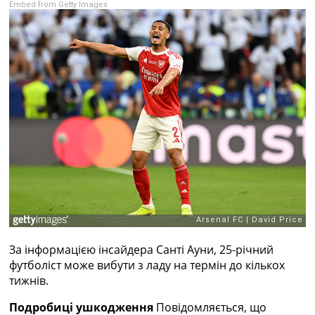
Embed from Getty Images
Рейтинг ФІФА
Телепрограма
RU
UA
Categories
Головна
Новини футболу
Відео
Новини футболу України
Футбольні трансфери
Останні коментарі
Конкурс прогнозів
Логін
Рейтінги
За інформацією інсайдера Санті Ауни, 25-річний
Правила
футболіст може вибути з ладу на термін до кількох
Колективний прогноз
тижнів.
Турніри
Подробиці ушкодження
Повідомляється, що
Чемпіонат Світу