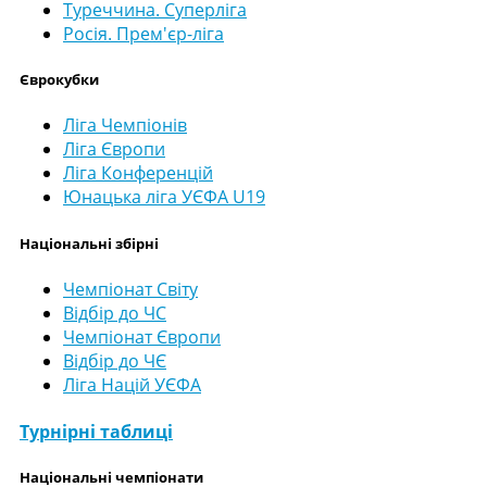
Туреччина. Суперліга
Росія. Прем'єр-ліга
Єврокубки
Ліга Чемпіонів
Ліга Європи
Ліга Конференцій
Юнацька ліга УЄФА U19
Національні збірні
Чемпіонат Світу
Відбір до ЧС
Чемпіонат Європи
Відбір до ЧЄ
Ліга Націй УЄФА
Турнірні таблиці
Національні чемпіонати