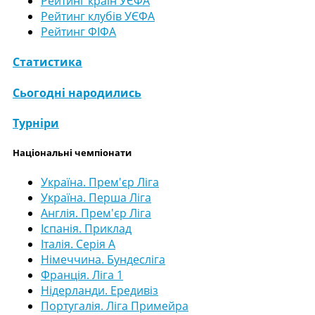
Рейтинг країн УЄФА
Рейтинг клубів УЄФА
Рейтинг ФІФА
Статистика
Сьогодні народились
Турніри
Національні чемпіонати
Україна. Прем'єр Ліга
Україна. Перша Ліга
Англія. Прем'єр Ліга
Іспанія. Приклад
Італія. Серія А
Німеччина. Бундесліга
Франція. Ліга 1
Нідерланди. Ередивіз
Португалія. Ліга Примейра