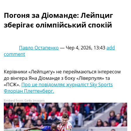
Колективний прогноз
Турніри
Погоня за Діоманде: Лейпциг
Чемпіонат Світу
зберігає олімпійський спокій
Україна. Прем’єр-Ліга
Україна. Перша Ліга
Ліга Чемпіонів
Англія. Прем’єр-Ліга
Павло Остапенко
—
Чер 4, 2026, 13:43
add
Іспанія. Ла Ліга
comment
Ще Турніри >>>
Таблиці
Чемпіонат Світу. Турнирні таблиці
Керівники «Лейпцигу» не переймаються інтересом
Таблиця УПЛ
до вінгера Яна Діоманде з боку «Ліверпуля» та
Перша Ліга
«ПСЖ».
Про це повідомляє журналіст Sky Sports
Таблиця АПЛ
Флоріан Плеттенберг.
Таблиця Ла Ліги
Embed from Getty Images
Таблиця Ліги Чемпіонів
Всі таблиці >>>
Рейтинги
Рейтинг країн УЄФА
Рейтинг клубів УЄФА