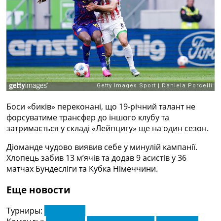
Рейтинг ФІФА
Телепрограма
RU
UA
Categories
Головна
Новини футболу
Боси «биків» переконані, що 19-річний талант не
Відео
форсуватиме трансфер до іншого клубу та
Новини футболу України
затримається у складі «Лейпцигу» ще на один сезон.
Футбольні трансфери
Останні коментарі
Діоманде чудово виявив себе у минулій кампанії.
Конкурс прогнозів
Хлопець забив 13 м’ячів та додав 9 асистів у 36
Логін
матчах Бундесліги та Кубка Німеччини.
Рейтінги
Правила
Еще новости
Колективний прогноз
Турніри
Турниры:
Бундесліга
Чемпіонат Світу